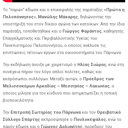
Το “παρών” έδωσε και ο επικεφαλής της παράταξης
«Πρώτα η
Πελοπόννησος»
,
Μανώλης Μάκαρης
, δηλώνοντας την
υποστήριξή του στον δίκαιο αγώνα των κατοίκων. Από την ίδια
παράταξη, τοποθετήθηκε και ο
Γιώργος Φαράντος
, καθηγητής
Επαγγελματικής και Περιβαλλοντικής Υγείας του
Πανεπιστημίου Πελοποννήσου, ο οποίος ανέλυσε τις
επιπτώσεις τέτοιων έργων στα οικοσυστήματα του Πάρνωνα.
Την εκδήλωση άνοιξε με χαιρετισμό ο
Ηλίας Σιώρας
, ενώ στη
συνέχεια πήραν τον λόγο απλοί πολίτες, καθώς και
εκπρόσωποι συλλόγων. Μεταξύ αυτών, ο
Πρόεδρος των
Μελισσοκόμων Αρκαδίας – Μεσσηνίας – Λακωνίας
, ο
οποίος μίλησε για τον κίνδυνο που αντιμετωπίζει η τοπική
βιοποικιλότητα.
Την
Επιτροπή Σωτηρίας του Πάρνωνα
και τον
Ορειβατικό
Σύλλογο Σπάρτης
εκπροσώπησε ο
Πουλοκέφαλος
, ενώ το
παρόν έδωσε και ο
Γιώργος Δολιανίτης
, πρόεδρος του