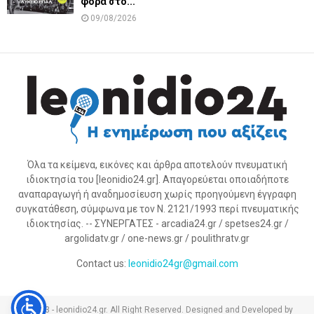
φορά στο...
09/08/2026
Όλα τα κείμενα, εικόνες και άρθρα αποτελούν πνευματική
ιδιοκτησία του [leonidio24.gr]. Απαγορεύεται οποιαδήποτε
αναπαραγωγή ή αναδημοσίευση χωρίς προηγούμενη έγγραφη
συγκατάθεση, σύμφωνα με τον Ν. 2121/1993 περί πνευματικής
ιδιοκτησίας. -- ΣΥΝΕΡΓΑΤΕΣ - arcadia24.gr / spetses24.gr /
argolidatv.gr / one-news.gr / poulithratv.gr
Contact us:
leonidio24gr@gmail.com
@2023 - leonidio24.gr. All Right Reserved. Designed and Developed by