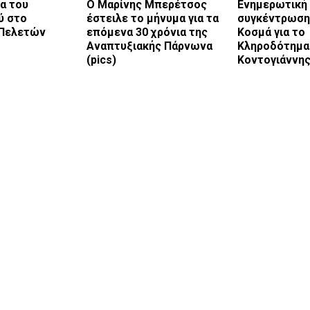
α του
Ο Μαρίνης Μπερέτσος
Ενημερωτική
ύ στο
έστειλε το μήνυμα για τα
συγκέντρωση
 Πελετών
επόμενα 30 χρόνια της
Κοσμά για το
Αναπτυξιακής Πάρνωνα
Κληροδότημα 
(pics)
Κοντογιάννη