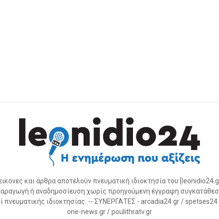
 εικόνες και άρθρα αποτελούν πνευματική ιδιοκτησία του [leonidio24.g
αραγωγή ή αναδημοσίευση χωρίς προηγούμενη έγγραφη συγκατάθεσ
 πνευματικής ιδιοκτησίας. -- ΣΥΝΕΡΓΑΤΕΣ - arcadia24.gr / spetses24.gr
one-news.gr / poulithratv.gr