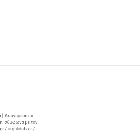
r]. Απαγορεύεται
η, σύμφωνα με τον
 / argolidatv.gr /