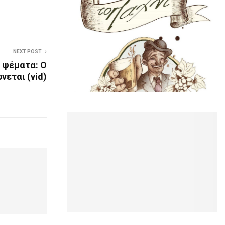
NEXT POST
ι ψέματα: Ο
εται (vid)