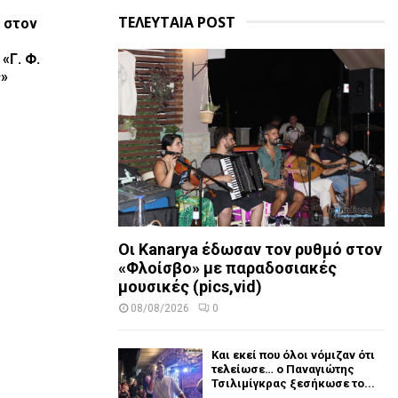
ΤΕΛΕΥΤΑΙΑ POST
 στον
«Γ. Φ.
ς»
Οι Kanarya έδωσαν τον ρυθμό στον
«Φλοίσβο» με παραδοσιακές
μουσικές (pics,vid)
08/08/2026
0
Και εκεί που όλοι νόμιζαν ότι
τελείωσε… ο Παναγιώτης
Τσιλιμίγκρας ξεσήκωσε το...