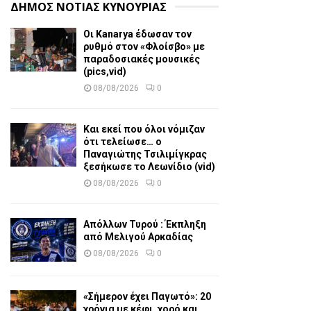
ΔΗΜΟΣ ΝΟΤΙΑΣ ΚΥΝΟΥΡΙΑΣ
Οι Kanarya έδωσαν τον
ρυθμό στον «Φλοίσβο» με
παραδοσιακές μουσικές
(pics,vid)
08/08/2026
0
Και εκεί που όλοι νόμιζαν
ότι τελείωσε… ο
Παναγιώτης Τσιλιμίγκρας
ξεσήκωσε το Λεωνίδιο (vid)
08/08/2026
0
Απόλλων Τυρού : Έκπληξη
από Μελιγού Αρκαδίας
08/08/2026
0
«Σήμερον έχει Παγωτό»: 20
χρόνια με κέφι, χορό και