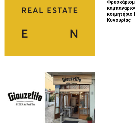
Φρεσκάρισμ
καμπαναριο
κοιμητήριο
Κυνουρίας