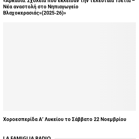
«Αρκαδία: Σχολεία που έκλεισαν την τελευταία 15ετία –
Νέα αναστολή στο Νηπιαγωγείο
Βλαχοκερασιάς»(2025‑26)»
Χοροεσπερίδα Α’ Λυκείου το Σάββατο 22 Νοεμβρίου
LA FAMIGLIA RADIO