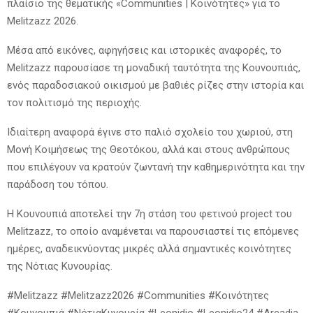
πλαίσιο της θεματικής «Communities | Κοινότητες» για το
Melitzazz 2026.
Μέσα από εικόνες, αφηγήσεις και ιστορικές αναφορές, το
Melitzazz παρουσίασε τη μοναδική ταυτότητα της Κουνουπιάς,
ενός παραδοσιακού οικισμού με βαθιές ρίζες στην ιστορία και
τον πολιτισμό της περιοχής.
Ιδιαίτερη αναφορά έγινε στο παλιό σχολείο του χωριού, στη
Μονή Κοιμήσεως της Θεοτόκου, αλλά και στους ανθρώπους
που επιλέγουν να κρατούν ζωντανή την καθημερινότητα και την
παράδοση του τόπου.
Η Κουνουπιά αποτελεί την 7η στάση του φετινού project του
Melitzazz, το οποίο αναμένεται να παρουσιαστεί τις επόμενες
ημέρες, αναδεικνύοντας μικρές αλλά σημαντικές κοινότητες
της Νότιας Κυνουρίας.
#Melitzazz #Melitzazz2026 #Communities #Κοινότητες
#Κουνουπιά #ΝότιαΚυνουρία #Leonidio #Leonidio24 #Arcadia