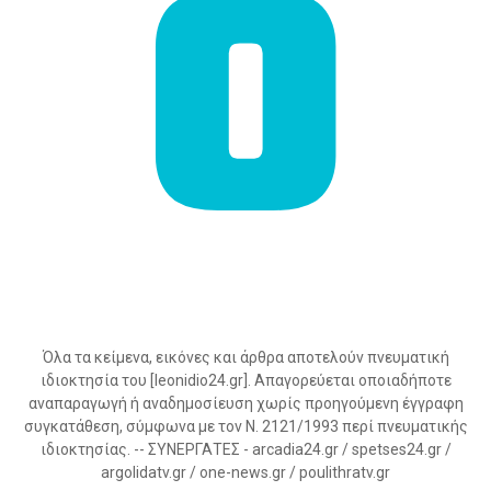
Όλα τα κείμενα, εικόνες και άρθρα αποτελούν πνευματική
ιδιοκτησία του [leonidio24.gr]. Απαγορεύεται οποιαδήποτε
αναπαραγωγή ή αναδημοσίευση χωρίς προηγούμενη έγγραφη
συγκατάθεση, σύμφωνα με τον Ν. 2121/1993 περί πνευματικής
ιδιοκτησίας. -- ΣΥΝΕΡΓΑΤΕΣ - arcadia24.gr / spetses24.gr /
argolidatv.gr / one-news.gr / poulithratv.gr