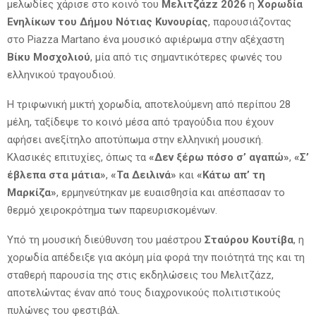
μελωδίες χάρισε στο κοινό του
Μελιτζάzz 2026
η
Χορωδία
Ενηλίκων του Δήμου Νότιας Κυνουρίας
, παρουσιάζοντας
στο Piazza Martano ένα μουσικό αφιέρωμα στην αξέχαστη
Βίκυ Μοσχολιού
, μία από τις σημαντικότερες φωνές του
ελληνικού τραγουδιού.
Η τριφωνική μικτή χορωδία, αποτελούμενη από περίπου 28
μέλη, ταξίδεψε το κοινό μέσα από τραγούδια που έχουν
αφήσει ανεξίτηλο αποτύπωμα στην ελληνική μουσική.
Κλασικές επιτυχίες, όπως τα
«Δεν ξέρω πόσο σ’ αγαπώ»
,
«Σ’
έβλεπα στα μάτια»
,
«Τα Δειλινά»
και
«Κάτω απ’ τη
Μαρκίζα»
, ερμηνεύτηκαν με ευαισθησία και απέσπασαν το
θερμό χειροκρότημα των παρευρισκομένων.
Υπό τη μουσική διεύθυνση του μαέστρου
Σταύρου Κουτίβα
, η
χορωδία απέδειξε για ακόμη μία φορά την ποιότητά της και τη
σταθερή παρουσία της στις εκδηλώσεις του Μελιτζάzz,
αποτελώντας έναν από τους διαχρονικούς πολιτιστικούς
πυλώνες του φεστιβάλ.