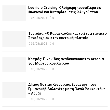
Leonidio Cruising: Ολοήμερη κρουαζιέρα σε
Φωκιανό και Κυπαρίσσι στις 9 Αυγούστου
06/08/2026
0
Τσιτάλια: «Ο Καραγκιόζης και το Στοιχειωμένο
Ξενοδοχείο» στην κεντρική πλατεία
06/08/2026
0
Κοσμάς: Πινακίδες αναδεικνύουν την ιστορία
του Μαρτυρικού Χωριού
06/08/2026
0
Δήμος Νότιας Κυνουρίας: Συνάντηση του
Εμμανουήλ Δολιανίτη με τη Γωγώ Ρουκουτάκη
– Λούζη
06/08/2026
0