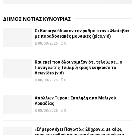
ΔΗΜΟΣ ΝΟΤΙΑΣ ΚΥΝΟΥΡΙΑΣ
Οι Kanarya έδωσαν τον ρυθμό στον «Φλοίσβο»
με παραδοσιακές μουσικές (pics,vid)
08/08/2026
0
Και εκεί που όλοι νόμιζαν ότι τελείωσε… ο
Παναγιώτης Τσιλιμίγκρας ξεσήκωσε το
Λεωνίδιο (vid)
08/08/2026
0
Απόλλων Τυρού : Έκπληξη από Μελιγού
Αρκαδίας
08/08/2026
0
«Σήμερον έχει Παγωτό»: 20 χρόνια με κέφι,
χορό και ανθρώπους που έγιναν οικογένεια