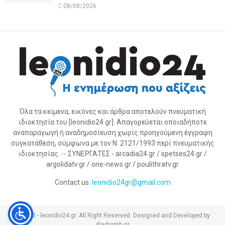
08/08/2026
Όλα τα κείμενα, εικόνες και άρθρα αποτελούν πνευματική
ιδιοκτησία του [leonidio24.gr]. Απαγορεύεται οποιαδήποτε
αναπαραγωγή ή αναδημοσίευση χωρίς προηγούμενη έγγραφη
συγκατάθεση, σύμφωνα με τον Ν. 2121/1993 περί πνευματικής
ιδιοκτησίας. -- ΣΥΝΕΡΓΑΤΕΣ - arcadia24.gr / spetses24.gr /
argolidatv.gr / one-news.gr / poulithratv.gr
Contact us:
leonidio24gr@gmail.com
@2023 - leonidio24.gr. All Right Reserved. Designed and Developed by
diadromh.gr