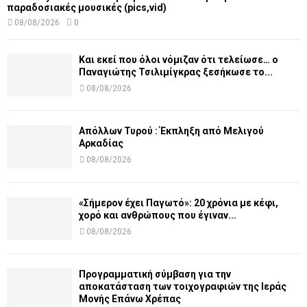
παραδοσιακές μουσικές (pics,vid)
08/08/2026
0
Και εκεί που όλοι νόμιζαν ότι τελείωσε… ο
Παναγιώτης Τσιλιμίγκρας ξεσήκωσε το...
08/08/2026
Απόλλων Τυρού : Έκπληξη από Μελιγού
Αρκαδίας
08/08/2026
«Σήμερον έχει Παγωτό»: 20 χρόνια με κέφι,
χορό και ανθρώπους που έγιναν...
08/08/2026
Προγραμματική σύμβαση για την
αποκατάσταση των τοιχογραφιών της Ιεράς
Μονής Επάνω Χρέπας