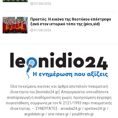
07/08/2026
Πραστός: Η εικόνα της Θεοτόκου επέστρεψε
ξανά στον ιστορικό τόπο της (pics,vid)
07/08/2026
Όλα τα κείμενα, εικόνες και άρθρα αποτελούν πνευματική
ιδιοκτησία του [leonidio24.gr]. Απαγορεύεται οποιαδήποτε
αναπαραγωγή ή αναδημοσίευση χωρίς προηγούμενη έγγραφη
συγκατάθεση, σύμφωνα με τον Ν. 2121/1993 περί πνευματικής
ιδιοκτησίας. -- ΣΥΝΕΡΓΑΤΕΣ - arcadia24.gr / spetses24.gr /
argolidatv.gr / one-news.gr / poulithratv.gr