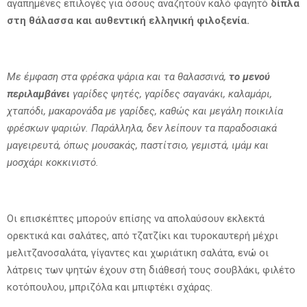
αγαπημένες επιλογές για όσους αναζητούν καλό φαγητό
δίπλα
στη θάλασσα και αυθεντική ελληνική φιλοξενία.
Με έμφαση στα φρέσκα ψάρια και τα θαλασσινά,
το μενού
περιλαμβάνει
γαρίδες ψητές, γαρίδες σαγανάκι, καλαμάρι,
χταπόδι, μακαρονάδα με γαρίδες, καθώς και μεγάλη ποικιλία
φρέσκων ψαριών. Παράλληλα, δεν λείπουν τα παραδοσιακά
μαγειρευτά, όπως μουσακάς, παστίτσιο, γεμιστά, ιμάμ και
μοσχάρι κοκκινιστό.
Οι επισκέπτες μπορούν επίσης να απολαύσουν εκλεκτά
ορεκτικά και σαλάτες, από τζατζίκι και τυροκαυτερή μέχρι
μελιτζανοσαλάτα, γίγαντες και χωριάτικη σαλάτα, ενώ οι
λάτρεις των ψητών έχουν στη διάθεσή τους σουβλάκι, φιλέτο
κοτόπουλου, μπριζόλα και μπιφτέκι σχάρας.