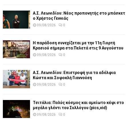
Α.Σ. Λεωνιδίου: Νέος προπονητής στο μπάσκετ
ο Χρήστος Γεννιάς
09/08/2026
0
Η παράδοση συνεχίζεται με την 11η Γιορτή
Κρασιού σήμερα στα Πελετά στις 9 Αυγούστου
09/08/2026
0
Α.Σ. Λεωνιδίου: Επιστροφή για τα αδέλφια
Κώστα και Σοφοκλή Γιαννούση
09/08/2026
0
Τσιτάλια: Πολύς κόσμος και αμείωτο κέφι στο
μεγάλο γλέντι του Συλλόγου (pics,vid)
09/08/2026
0