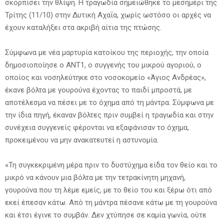
σκορπίσει την θλίψη. Η τραγωδία σημειώθηκε το μεσημέρι της
Τρίτης (11/10) στην Δυτική Αχαΐα, χωρίς ωστόσο οι αρχές να
έχουν καταλήξει στα ακριβή αίτια της πτώσης.
Σύμφωνα με νέα μαρτυρία κατοίκου της περιοχής, την οποία
δημοσιοποίησε ο ANT1, ο συγγενής του μικρού αγοριού, ο
οποίος και νοσηλεύτηκε στο νοσοκομείο «Άγιος Ανδρέας»,
έκανε βόλτα με γουρούνα έχοντας το παιδί μπροστά, με
αποτέλεσμα να πέσει με το όχημα από τη μάντρα. Σύμφωνα με
την ίδια πηγή, έκαναν βόλτες πριν συμβεί η τραγωδία και στην
συνέχεια συγγενείς φέρονται να εξαφάνισαν το όχημα,
προκειμένου να μην ανακατευτεί η αστυνομία.
«Τη συγκεκριμένη μέρα πριν το δυστύχημα είδα τον θείο και το
μικρό να κάνουν μια βόλτα με την τετρακίνητη μηχανή,
γουρούνα που τη λέμε εμείς, με το θείο του και ξέρω ότι από
εκεί έπεσαν κάτω. Από τη μάντρα πέσανε κάτω με τη γουρούνα
και έτσι έγινε το συμβάν. Δεν χτύπησε σε καμία γωνία, ούτε