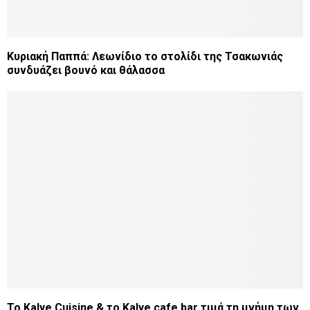
Κυριακή Παππά: Λεωνίδιο το στολίδι της Τσακωνιάς
συνδυάζει βουνό και θάλασσα
Το Kalye Cuisine & το Kalye cafe bar τιμά τη μνήμη των