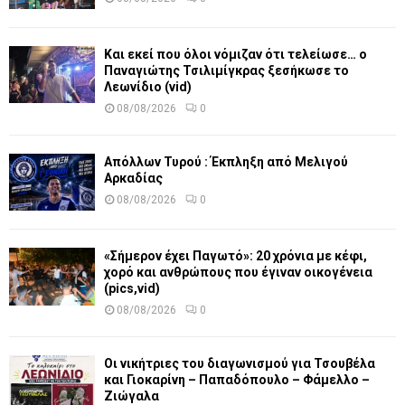
Και εκεί που όλοι νόμιζαν ότι τελείωσε… ο
Παναγιώτης Τσιλιμίγκρας ξεσήκωσε το
Λεωνίδιο (vid)
08/08/2026
0
Απόλλων Τυρού : Έκπληξη από Μελιγού
Αρκαδίας
08/08/2026
0
«Σήμερον έχει Παγωτό»: 20 χρόνια με κέφι,
χορό και ανθρώπους που έγιναν οικογένεια
(pics,vid)
08/08/2026
0
Οι νικήτριες του διαγωνισμού για Τσουβέλα
και Γιοκαρίνη – Παπαδόπουλο – Φάμελλο –
Ζιώγαλα