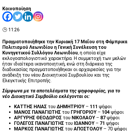
Κοινοποίηση
🕒 11:26
Πραγματοποιήθηκε την Κυριακή 17 Μαΐου στη Φάμπρικα
Πολιτισμού Λεωνιδίου η Γενική Συνέλευση του
Κυνηγετικού Συλλόγου Λεωνιδίου
, η οποία είχε
εκλογοαπολογιστικό χαρακτήρα. Η συμμετοχή των μελών
ήταν ιδιαίτερα ικανοποιητική, ενώ στη διάρκεια της
διαδικασίας πραγματοποιήθηκαν οι αρχαιρεσίες για την
ανάδειξη του νέου Διοικητικού Συμβουλίου και της
Ελεγκτικής Επιτροπής.
Σύμφωνα με τα αποτελέσματα της ψηφοφορίας, για το
νέο Διοικητικό Συμβούλιο εκλέγονται οι:
ΚΑΤΤΗΣ ΗΛΙΑΣ
του
ΔΗΜΗΤΡΙΟΥ
–
111
ψήφοι
ΜΑΝΟΣ ΠΑΝΑΓΙΩΤΗΣ
του
ΓΡΗΓΟΡΙΟΥ
–
104
ψήφοι
ΑΡΓΥΡΗΣ ΘΕΟΔΩΡΟΣ
του
ΝΙΚΟΛΑΟΥ
–
87
ψήφοι
ΓΟΛΕΓΟΣ ΠΑΝΑΓΙΩΤΗΣ
του
ΙΩΑΝΝΟΥ
–
71
ψήφοι
ΜΑΡΚΟΣ ΠΑΝΑΓΙΩΤΗΣ
του
ΑΠΟΣΤΟΛΟΥ
– 70 ψήφοι