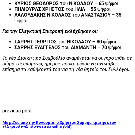
ΚΥΡΙΟΣ ΘΕΟΔΩΡΟΣ
του
ΝΙΚΟΛΑΟΥ
–
65
ψήφοι
ΠΗΛΙΟΥΡΑΣ ΧΡΗΣΤΟΣ
του
ΗΛΙΑ
–
55
ψήφοι
ΛΑΛΟΥΔΑΚΗΣ ΝΙΚΟΛΑΟΣ
του
ΑΝΑΣΤΑΣΙΟΥ
–
35
ψήφοι
Για την Ελεγκτική Επιτροπή εκλέχθηκαν οι:
ΣΑΡΡΗΣ ΓΕΩΡΓΙΟΣ
του
ΝΙΚΟΛΑΟΥ
–
80
ψήφοι
ΣΑΡΡΗΣ ΕΥΑΓΓΕΛΟΣ
του
ΔΙΑΜΑΝΤΗ
–
70
ψήφοι
Το νέο Διοικητικό Συμβούλιο αναμένεται να συγκροτηθεί σε
σώμα τις επόμενες ημέρες, προκειμένου να αναλάβει
επίσημα τα καθήκοντά του για τη νέα θητεία του Συλλόγου.
previous post
Με ρίζες από την Κυνουρία, ο Χρήστος Σαρρής κράτησε τον
ελληνικό παλμό στο Greenville (vid)