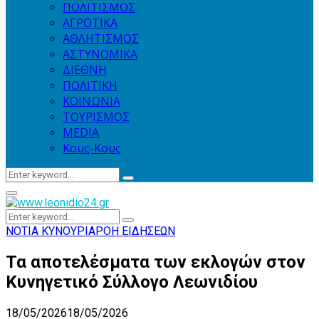
ΠΟΛΙΤΙΣΜΟΣ
ΑΓΡΟΤΙΚΑ
ΑΘΛΗΤΙΣΜΟΣ
ΑΣΤΥΝΟΜΙΚΑ
ΔΙΕΘΝΗ
ΠΟΛΙΤΙΚΗ
ΚΟΙΝΩΝΙΑ
ΤΟΥΡΙΣΜΟΣ
MEDIA
Κους-Κους
Search
Search
for:
Primary
Menu
Search
Search
for:
ΝΟΤΙΑ ΚΥΝΟΥΡΙΑ
ΡΟΗ ΕΙΔΗΣΕΩΝ
Τα αποτελέσματα των εκλογών στον
Κυνηγετικό Σύλλογο Λεωνιδίου
18/05/2026
18/05/2026