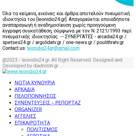
Όλα τα κείμενα, εικόνες και άρθρα αποτελούν πνευματική
ιδιοκτησία του [leonidio24.gr]. Απαγορεύεται οποιαδήποτε
αναπαραγωγή ή αναδημοσίευση χωρίς προηγούμενη
έγγραφη συγκατάθεση, σύμφωνα με τον Ν. 2121/1993 περί
πνευματικής ιδιοκτησίας. -- ΣΥΝΕΡΓΑΤΕΣ - arcadia24.gr /
spetses24.gr / argolidatv.gr / one-news.gr / poulithratv.gr
Contact us:
leonidio24gr@gmail.com
@2023 - leonidio24.gr. All Right Reserved. Designed and
Developed by diadromh.gr
Facebook
Twitter
Instagram
Pinterest
Tumblr
Youtube
ΝΟΤΙΑ ΚΥΝΟΥΡΙΑ
ΑΡΚΑΔΙΑ
ΠΕΛΟΠΟΝΝΗΣΟΣ
ΣΥΝΕΝΤΕΥΞΕΙΣ – ΡΕΠΟΡΤΑΖ
ORGANIZER
ΑΓΓΕΛΙΕΣ
ΕΠΙΚΑΙΡΟΤΗΤΑ
ΠΟΛΙΤΙΣΜΟΣ
ΑΓΡΟΤΙΚΑ