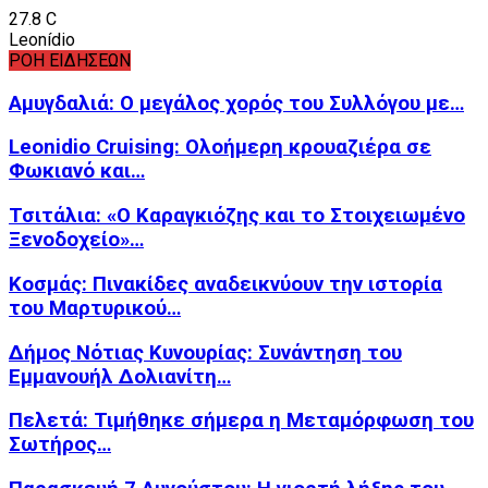
27.8
C
Leonídio
ΡΟΗ ΕΙΔΗΣΕΩΝ
Αμυγδαλιά: Ο μεγάλος χορός του Συλλόγου με…
Leonidio Cruising: Ολοήμερη κρουαζιέρα σε
Φωκιανό και…
Τσιτάλια: «Ο Καραγκιόζης και το Στοιχειωμένο
Ξενοδοχείο»…
Κοσμάς: Πινακίδες αναδεικνύουν την ιστορία
του Μαρτυρικού…
Δήμος Νότιας Κυνουρίας: Συνάντηση του
Εμμανουήλ Δολιανίτη…
Πελετά: Τιμήθηκε σήμερα η Μεταμόρφωση του
Σωτήρος…