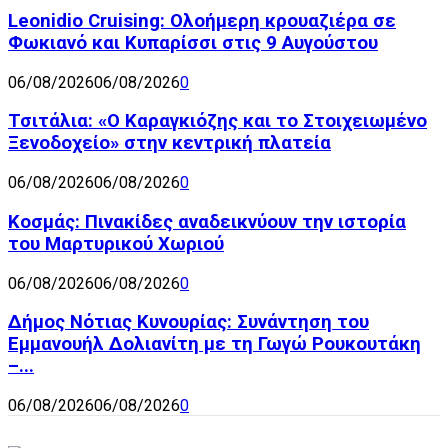
Leonidio Cruising: Ολοήμερη κρουαζιέρα σε
Φωκιανό και Κυπαρίσσι στις 9 Αυγούστου
06/08/2026
06/08/2026
0
Τσιτάλια: «Ο Καραγκιόζης και το Στοιχειωμένο
Ξενοδοχείο» στην κεντρική πλατεία
06/08/2026
06/08/2026
0
Κοσμάς: Πινακίδες αναδεικνύουν την ιστορία
του Μαρτυρικού Χωριού
06/08/2026
06/08/2026
0
Δήμος Νότιας Κυνουρίας: Συνάντηση του
Εμμανουήλ Δολιανίτη με τη Γωγώ Ρουκουτάκη
–...
06/08/2026
06/08/2026
0