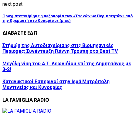
next post
Πραγματοποιήθηκε η πεζοπορία των «Τσακώνων Περιπατητών» από
την Κρεμαστή στο Κυπαρίσσι (pics)
ΔΙΑΒΑΣΤΕ ΕΔΩ
Στήριξη της Αυτοδιαχείρισης στις Βιομηχανικές
Περιοχές: Συνέντευξη Γιάννη Τρουπή στο Best TV
Μεγάλη νίκη του Α.Σ. Λεωνιδίου επί της Δημητσάνας με
3-2!
Κατανυκτικοί Εσπερινοί στην Ιερά Μητρόπολη
Μαντινείας και Κυνουρίας
LA FAMIGLIA RADIO