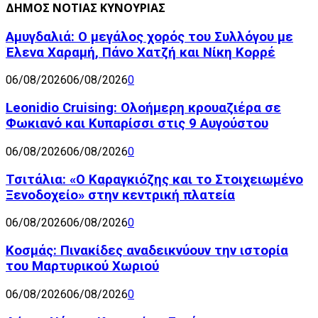
ΔΗΜΟΣ ΝΟΤΙΑΣ ΚΥΝΟΥΡΙΑΣ
Αμυγδαλιά: Ο μεγάλος χορός του Συλλόγου με
Έλενα Χαραμή, Πάνο Χατζή και Νίκη Κορρέ
06/08/2026
06/08/2026
0
Leonidio Cruising: Ολοήμερη κρουαζιέρα σε
Φωκιανό και Κυπαρίσσι στις 9 Αυγούστου
06/08/2026
06/08/2026
0
Τσιτάλια: «Ο Καραγκιόζης και το Στοιχειωμένο
Ξενοδοχείο» στην κεντρική πλατεία
06/08/2026
06/08/2026
0
Κοσμάς: Πινακίδες αναδεικνύουν την ιστορία
του Μαρτυρικού Χωριού
06/08/2026
06/08/2026
0