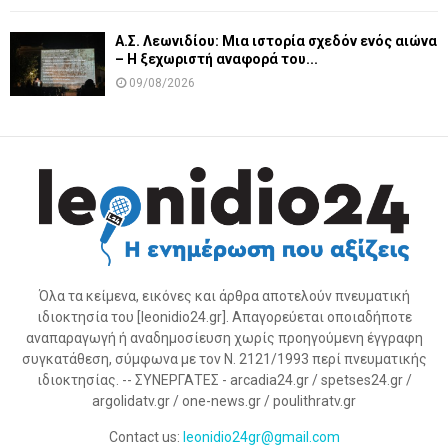
Α.Σ. Λεωνιδίου: Μια ιστορία σχεδόν ενός αιώνα
– Η ξεχωριστή αναφορά του...
09/08/2026
Όλα τα κείμενα, εικόνες και άρθρα αποτελούν πνευματική
ιδιοκτησία του [leonidio24.gr]. Απαγορεύεται οποιαδήποτε
αναπαραγωγή ή αναδημοσίευση χωρίς προηγούμενη έγγραφη
συγκατάθεση, σύμφωνα με τον Ν. 2121/1993 περί πνευματικής
ιδιοκτησίας. -- ΣΥΝΕΡΓΑΤΕΣ - arcadia24.gr / spetses24.gr /
argolidatv.gr / one-news.gr / poulithratv.gr
Contact us:
leonidio24gr@gmail.com