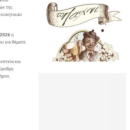
είου
ών της
διοικητικών
 2026
η
υ για θέματα
ποπτεία και
εύρυθμη
ήμου.