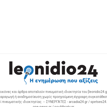
 εικόνες και άρθρα αποτελούν πνευματική ιδιοκτησία του [leonidio24.g
αραγωγή ή αναδημοσίευση χωρίς προηγούμενη έγγραφη συγκατάθεσ
 πνευματικής ιδιοκτησίας. -- ΣΥΝΕΡΓΑΤΕΣ - arcadia24.gr / spetses24.gr
one-news.gr / poulithratv.gr