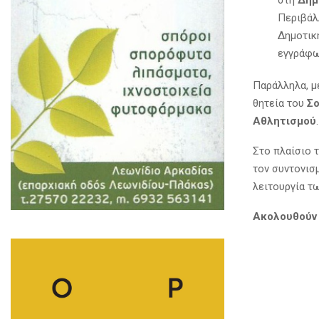
στη
Δημ
Περιβάλ
Δημοτικ
εγγράφω
Παράλληλα, μ
θητεία του
Σο
Αθλητισμού
.
Στο πλαίσιο τ
τον συντονισ
λειτουργία τ
Ακολουθούν 