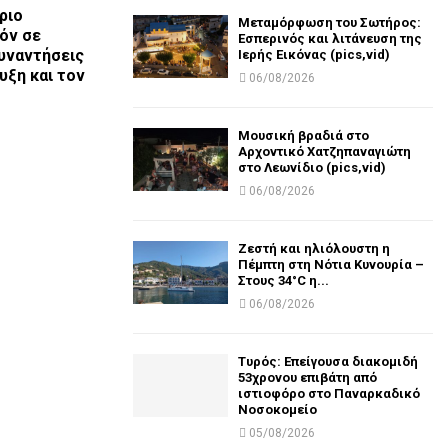
ριο
Μεταμόρφωση του Σωτήρος:
όν σε
Εσπερινός και λιτάνευση της
συναντήσεις
Ιερής Εικόνας (pics,vid)
υξη και τον
06/08/2026
Μουσική βραδιά στο
Αρχοντικό Χατζηπαναγιώτη
στο Λεωνίδιο (pics,vid)
06/08/2026
Ζεστή και ηλιόλουστη η
Πέμπτη στη Νότια Κυνουρία –
Στους 34°C η...
06/08/2026
Τυρός: Επείγουσα διακομιδή
53χρονου επιβάτη από
ιστιοφόρο στο Παναρκαδικό
Νοσοκομείο
05/08/2026