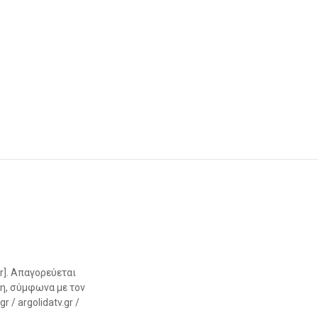
r]. Απαγορεύεται
η, σύμφωνα με τον
 / argolidatv.gr /