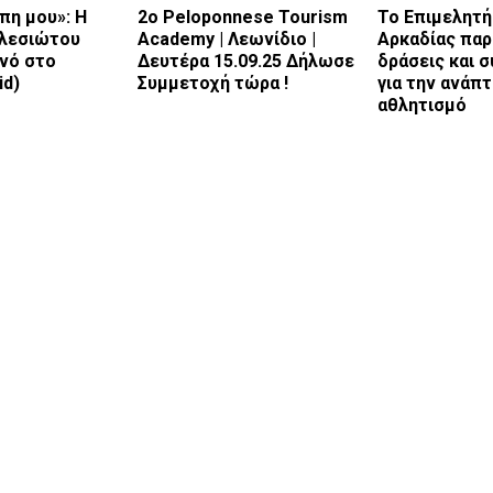
πη μου»: Η
2ο Peloponnese Tourism
Το Επιμελητή
λεσιώτου
Academy | Λεωνίδιο |
Αρκαδίας παρ
ινό στο
Δευτέρα 15.09.25 Δήλωσε
δράσεις και 
id)
Συμμετοχή τώρα !
για την ανάπτ
αθλητισμό