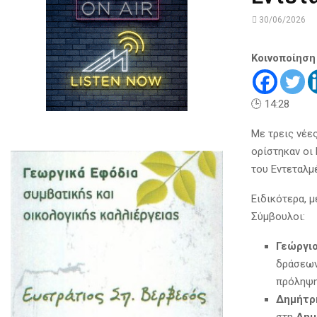
30/06/2026
Κοινοποίηση
🕒 14:28
Με τρεις νέε
ορίστηκαν οι
του Εντεταλμ
Ειδικότερα, μ
Σύμβουλοι:
Γεώργι
δράσεων
πρόληψη,
Δημήτρ