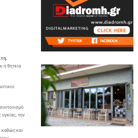
ίτη
,
ι η θητεία
μοτικοί
 συντονισμό
υγείας, την
ς
καθώς και