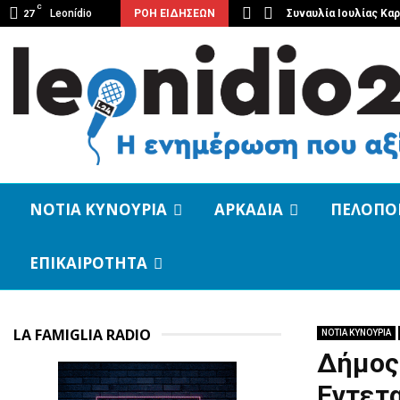
C
 Νότιας Κυνουρίας με…
Leonídio
ΡΟΗ ΕΙΔΗΣΕΩΝ
Συναυλία Ιουλίας Κα
27
ΝΟΤΙΑ ΚΥΝΟΥΡΙΑ
ΑΡΚΑΔΙΑ
ΠΕΛΟΠΟ
ΕΠΙΚΑΙΡΟΤΗΤΑ
LA FAMIGLIA RADIO
ΝΟΤΙΑ ΚΥΝΟΥΡΙΑ
Δήμος 
Εντετ