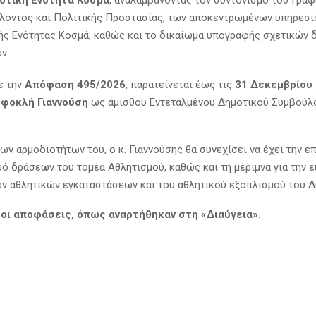
οτική Ενότητα Κοσμά
, αναλαμβάνοντας τον συντονισμό του Γραφ
λοντος και Πολιτικής Προστασίας, των αποκεντρωμένων υπηρεσι
ής Ενότητας Κοσμά, καθώς και το δικαίωμα υπογραφής σχετικών 
ν.
ε την
Απόφαση 495/2026
, παρατείνεται έως τις
31 Δεκεμβρίου
φοκλή Γιαννούση
ως άμισθου Εντεταλμένου Δημοτικού Συμβούλο
ων αρμοδιοτήτων του, ο κ. Γιαννούσης θα συνεχίσει να έχει την ε
μό δράσεων του τομέα Αθλητισμού, καθώς και τη μέριμνα για την 
ων αθλητικών εγκαταστάσεων και του αθλητικού εξοπλισμού του Δ
οι αποφάσεις, όπως αναρτήθηκαν στη «Διαύγεια».