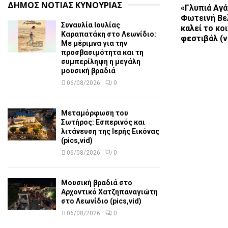
ΔΗΜΟΣ ΝΟΤΙΑΣ ΚΥΝΟΥΡΙΑΣ
«Γλυπιά Αγά
Φωτεινή Βε
Συναυλία Ιουλίας
καλεί το κο
Καραπατάκη στο Λεωνίδιο:
φεστιβάλ (v
Με μέριμνα για την
προσβασιμότητα και τη
συμπερίληψη η μεγάλη
μουσική βραδιά
06/08/2026
0
Μεταμόρφωση του
Σωτήρος: Εσπερινός και
λιτάνευση της Ιερής Εικόνας
(pics,vid)
06/08/2026
0
Μουσική βραδιά στο
Αρχοντικό Χατζηπαναγιώτη
στο Λεωνίδιο (pics,vid)
06/08/2026
0