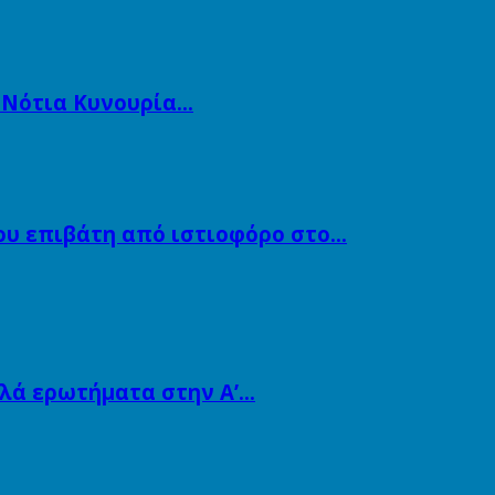
η Νότια Κυνουρία…
ου επιβάτη από ιστιοφόρο στο…
λλά ερωτήματα στην Α’…