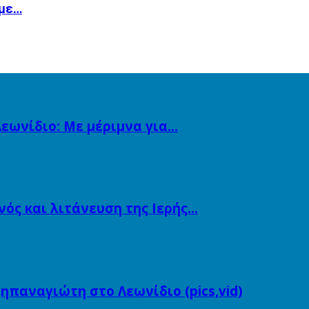
 με…
εωνίδιο: Με μέριμνα για…
ός και λιτάνευση της Ιερής…
ηπαναγιώτη στο Λεωνίδιο (pics,vid)