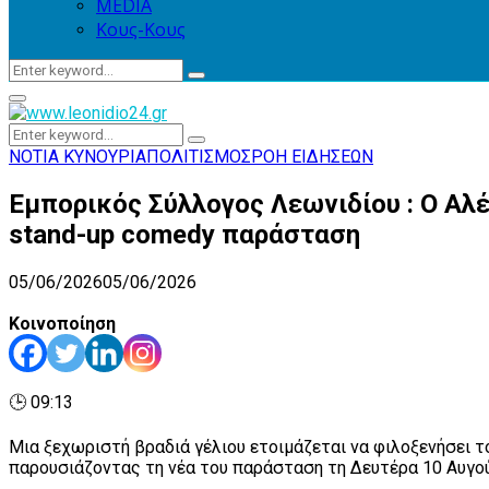
MEDIA
Κους-Κους
Search
Search
for:
Primary
Menu
Search
Search
for:
ΝΟΤΙΑ ΚΥΝΟΥΡΙΑ
ΠΟΛΙΤΙΣΜΟΣ
ΡΟΗ ΕΙΔΗΣΕΩΝ
Εμπορικός Σύλλογος Λεωνιδίου : Ο Αλ
stand-up comedy παράσταση
05/06/2026
05/06/2026
Κοινοποίηση
🕒 09:13
Μια ξεχωριστή βραδιά γέλιου ετοιμάζεται να φιλοξενήσει 
παρουσιάζοντας τη νέα του παράσταση τη Δευτέρα 10 Αυγού