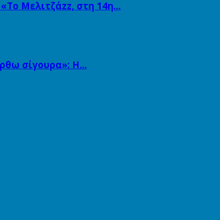
 «Το Μελιτζάzz, στη 14η…
άρθω σίγουρα»: Η…