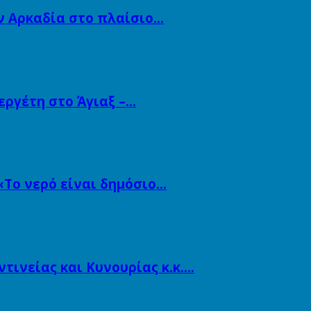
ν Αρκαδία στο πλαίσιο…
εργέτη στο Άγιαξ –…
«Το νερό είναι δημόσιο…
ινείας και Κυνουρίας κ.κ….