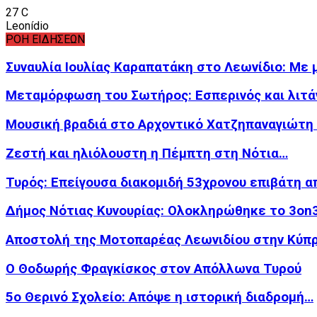
27
C
Leonídio
ΡΟΗ ΕΙΔΗΣΕΩΝ
Συναυλία Ιουλίας Καραπατάκη στο Λεωνίδιο: Με 
Μεταμόρφωση του Σωτήρος: Εσπερινός και λιτά
Μουσική βραδιά στο Αρχοντικό Χατζηπαναγιώτη
Ζεστή και ηλιόλουστη η Πέμπτη στη Νότια…
Τυρός: Επείγουσα διακομιδή 53χρονου επιβάτη 
Δήμος Νότιας Κυνουρίας: Ολοκληρώθηκε το 3o
Αποστολή της Μοτοπαρέας Λεωνιδίου στην Κύπρ
Ο Θοδωρής Φραγκίσκος στον Απόλλωνα Τυρού
5ο Θερινό Σχολείο: Απόψε η ιστορική διαδρομή…