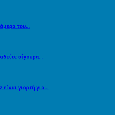
κάμερα του…
αναδείτε σίγουρα…
 είναι γιορτή για…