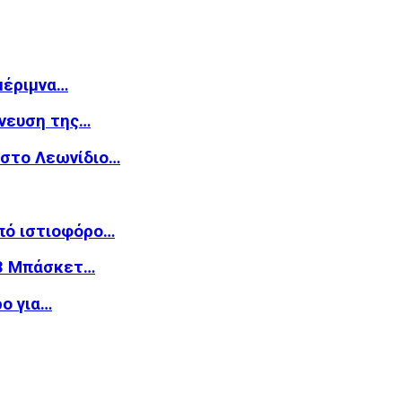
μέριμνα…
νευση της…
 στο Λεωνίδιο…
από ιστιοφόρο…
n3 Μπάσκετ…
ο για…