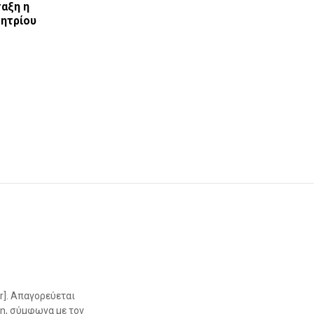
ταξη η
ητρίου
r]. Απαγορεύεται
η, σύμφωνα με τον