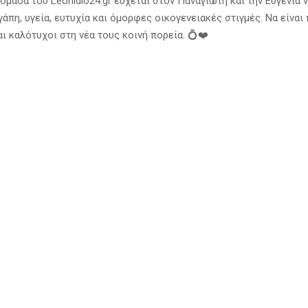
ομάδα του Leonidio24.gr εύχεται στον Παναγιώτη και την Ευγενία 
άπη, υγεία, ευτυχία και όμορφες οικογενειακές στιγμές. Να είναι
ι καλότυχοι στη νέα τους κοινή πορεία. 💍❤️