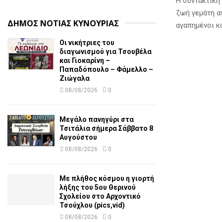
Η συντακτική 
ζωή γεμάτη αγ
ΔΗΜΟΣ ΝΟΤΙΑΣ ΚΥΝΟΥΡΙΑΣ
αγαπημένοι κα
Οι νικήτριες του
διαγωνισμού για Τσουβέλα
και Γιοκαρίνη –
Παπαδόπουλο – Φάμελλο –
Ζιώγαλα
08/08/2026
0
Μεγάλο πανηγύρι στα
Τσιτάλια σήμερα Σάββατο 8
Αυγούστου
08/08/2026
0
Με πλήθος κόσμου η γιορτή
λήξης του 5ου Θερινού
Σχολείου στο Αρχοντικό
Τσούχλου (pics,vid)
08/08/2026
0