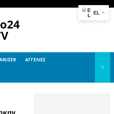
ανηγύρι στα Τσιτάλια σήμερα Σάββατο 8…
EL
ANIZER
ΑΓΓΕΛΙΕΣ
ηκαν