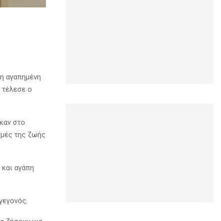
 η αγαπημένη
υ τέλεσε ο
ηκαν στο
γμές της ζωής
 και αγάπη
γεγονός.