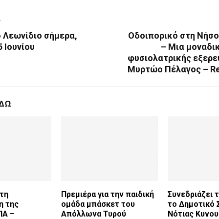
T
 Λεωνίδιο σήμερα,
Οδοιπορικό στη Νήσ
 Ιουνίου
– Μια μοναδι
φυσιολατρικής εξερε
Μυρτώο Πέλαγος – Re
ΕΔΩ
στη
Πρεμιέρα για την παιδική
Συνεδριάζει 
η της
ομάδα μπάσκετ του
το Δημοτικό 
ΠΑ –
Απόλλωνα Τυρού
Νότιας Κυνου