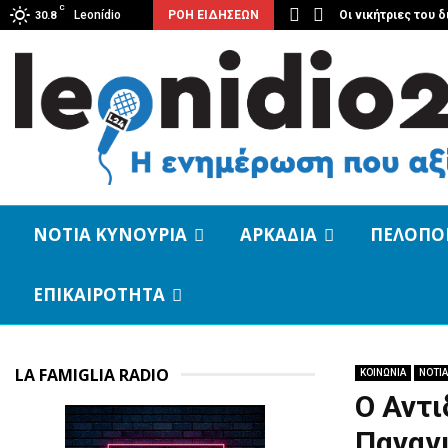
C
ει στον Απόλλωνα Τυρού!
Leonídio
ΡΟΗ ΕΙΔΗΣΕΩΝ
Οι νικήτριες του 
30.8
ΝΟΤΙΑ ΚΥΝΟΥΡΙΑ
ΑΡΚΑΔΙΑ
ΠΕΛΟΠΟ
ΕΠΙΚΑΙΡΟΤΗΤΑ
LA FAMIGLIA RADIO
ΚΟΙΝΩΝΙΑ
ΝΟΤΙΑ
Ο Αντι
Παναγι