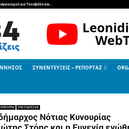
διαγωνισμού για Τσουβέλα και…
Μεγάλο π
ΝΝΗΣΟΣ
ΣΥΝΕΝΤΕΥΞΕΙΣ – ΡΕΠΟΡΤΑΖ
ORG
 ΚΥΝΟΥΡΙΑ
ΡΟΗ ΕΙΔΗΣΕΩΝ
δήμαρχος Νότιας Κυνουρίας
ώτης Στόης και η Ευγενία ενώθ