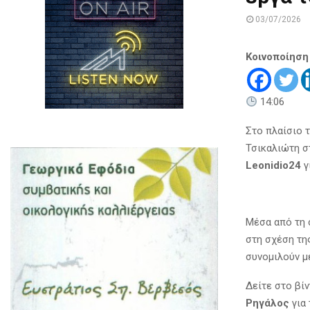
03/07/2026
Κοινοποίηση
14:06
Στο πλαίσιο 
Τσικαλιώτη 
Leonidio24
γ
Μέσα από τη 
στη σχέση τη
συνομιλούν με
Δείτε στο βί
Ρηγάλος
για 