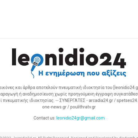
 εικόνες και άρθρα αποτελούν πνευματική ιδιοκτησία του [leonidio24.g
αραγωγή ή αναδημοσίευση χωρίς προηγούμενη έγγραφη συγκατάθεσ
 πνευματικής ιδιοκτησίας. -- ΣΥΝΕΡΓΑΤΕΣ - arcadia24.gr / spetses24.gr
one-news.gr / poulithratv.gr
Contact us:
leonidio24gr@gmail.com