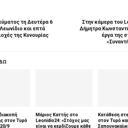
εύματος τη Δευτέρα 6
Στην κάμερα του L
 Λεωνίδιο και επτά
Δήμητρα Κωνσταντιν
ιοχές της Κυνουρίας
έργα της 
«Συναντή
ΕΔΩ
διακοπή
Μάριος Καττής στο
Κατάθεση στ
ς στον Τυρό
Leonidio24: «Στόχος μας
στον Τυρό κα
20/9
είναι να κερδίζουμε κάθε
Σαπουνακαίικα