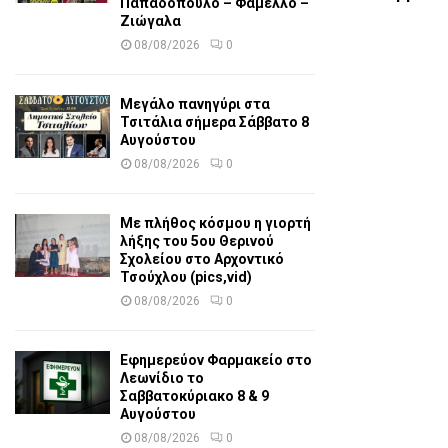
Παπαδόπουλο – Φάμελλο –
Ζιώγαλα
08/08/2026
0
Μεγάλο πανηγύρι στα
Τσιτάλια σήμερα Σάββατο 8
Αυγούστου
08/08/2026
0
Με πλήθος κόσμου η γιορτή
λήξης του 5ου Θερινού
Σχολείου στο Αρχοντικό
Τσούχλου (pics,vid)
08/08/2026
0
Εφημερεύον Φαρμακείο στο
Λεωνίδιο το
Σαββατοκύριακο 8 & 9
Αυγούστου
08/08/2026
0