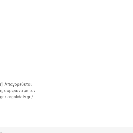
r]. Απαγορεύεται
η, σύμφωνα με τον
 / argolidatv.gr /