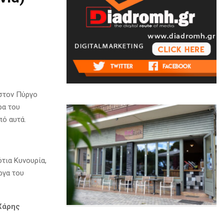
 στον Πύργο
ρα του
πό αυτά.
τια Κυνουρία,
ργα του
Χάρης