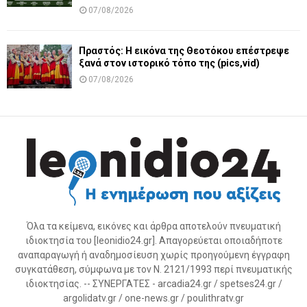
07/08/2026
Πραστός: Η εικόνα της Θεοτόκου επέστρεψε
ξανά στον ιστορικό τόπο της (pics,vid)
07/08/2026
Όλα τα κείμενα, εικόνες και άρθρα αποτελούν πνευματική
ιδιοκτησία του [leonidio24.gr]. Απαγορεύεται οποιαδήποτε
αναπαραγωγή ή αναδημοσίευση χωρίς προηγούμενη έγγραφη
συγκατάθεση, σύμφωνα με τον Ν. 2121/1993 περί πνευματικής
ιδιοκτησίας. -- ΣΥΝΕΡΓΑΤΕΣ - arcadia24.gr / spetses24.gr /
argolidatv.gr / one-news.gr / poulithratv.gr