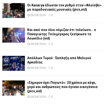
Οι Kanarya έδωσαν τον ρυθμό στον «Φλοίσβο»
με παραδοσιακές μουσικές (pics,vid)
08/08/2026
0
Και εκεί που όλοι νόμιζαν ότι τελείωσε… ο
Παναγιώτης Τσιλιμίγκρας ξεσήκωσε το
Λεωνίδιο (vid)
08/08/2026
0
Απόλλων Τυρού : Έκπληξη από Μελιγού
Αρκαδίας
08/08/2026
0
«Σήμερον έχει Παγωτό»: 20 χρόνια με κέφι,
χορό και ανθρώπους που έγιναν οικογένεια
(pics,vid)
08/08/2026
0