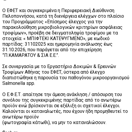
Ο ΕΦΕΤ και συγκεκριμένα η Περιφερειακή Διεύθυνση
Πελοποννήσου, κατά τη διενέργεια ελέγχων στο πλαίσιο
του Προγράμματος «Επίσημος έλεγχος για την
παρακολούθηση μικροβιολογικών κριτηρίων ασφάλειας
τροφίμων», προέβη σε δειγματοληψία τροφίμου με τα
στοιχεία: « ΜΠΙΦΤΕΚΙ ΚΑΤΕΨΥΓΜΕΝΟ», με κωδικό
παρτίδας: 31102025 και ημερομηνία ανάλωσης έως
31.10.2026, που παράγεται από την επιχείρηση
”Π.ΚΑΜΑΡΑΤΟΥ & ΣΙΑ Ε.Ε.”.
Σε συνεργασία με τo Εργαστήριo Δοκιμών & Ερευνών
Τροφίμων Αθήνας του ΕΦΕΤ, ύστερα από έλεγχο
διαπιστώθηκε η παρουσία του παθογόνου μικροοργανισμού
Salmonella spp.
Ο Ε.Φ.Ε.Τ. απαίτησε την άμεση ανάκληση / απόσυρση του
συνόλου της συγκεκριμένης παρτίδας από το ανωτέρω
προϊόν ενώ βρίσκονται σε εξέλιξη οι σχετικοί έλεγχοι.
Καλούνται οι καταναλωτές, που έχουν ήδη προμηθευτεί το
ανωτέρω προϊόν
(φωτογραφία κάτωθι), να μην το καταναλώσουν.