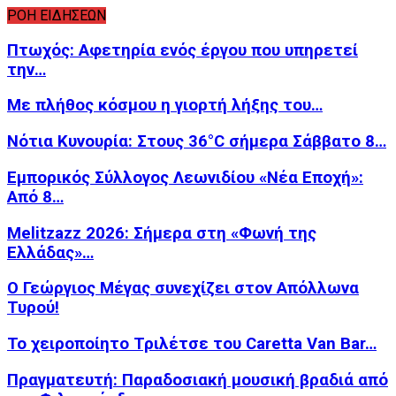
ΡΟΗ ΕΙΔΗΣΕΩΝ
Πτωχός: Αφετηρία ενός έργου που υπηρετεί
την…
Με πλήθος κόσμου η γιορτή λήξης του…
Νότια Κυνουρία: Στους 36°C σήμερα Σάββατο 8…
Εμπορικός Σύλλογος Λεωνιδίου «Νέα Εποχή»:
Από 8…
Melitzazz 2026: Σήμερα στη «Φωνή της
Ελλάδας»…
Ο Γεώργιος Μέγας συνεχίζει στον Απόλλωνα
Τυρού!
Το χειροποίητο Τριλέτσε του Caretta Van Bar…
Πραγματευτή: Παραδοσιακή μουσική βραδιά από