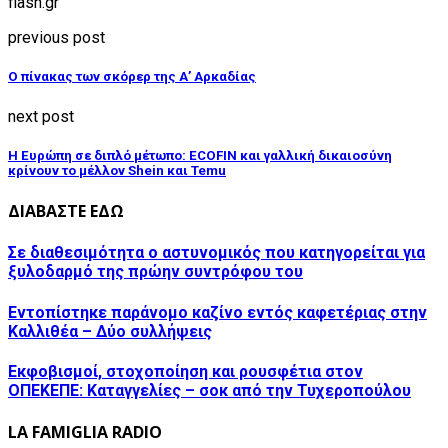
flash.gr
previous post
Ο πίνακας των σκόρερ της Α’ Αρκαδίας
next post
Η Ευρώπη σε διπλό μέτωπο: ECOFIN και γαλλική δικαιοσύνη
κρίνουν το μέλλον Shein και Temu
ΔΙΑΒΑΣΤΕ ΕΔΩ
Σε διαθεσιμότητα ο αστυνομικός που κατηγορείται για
ξυλοδαρμό της πρώην συντρόφου του
Εντοπίστηκε παράνομο καζίνο εντός καφετέριας στην
Καλλιθέα – Δύο συλλήψεις
Εκφοβισμοί, στοχοποίηση και ρουσφέτια στον
ΟΠΕΚΕΠΕ: Καταγγελίες – σοκ από την Τυχεροπούλου
LA FAMIGLIA RADIO