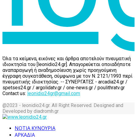
Όλα τα κείμενα, εικόνες και άρθρα αποτελούν πνευματική
ιδιοκτησία του [leonidio24.gr]. Απαγορεύεται οποιαδήποτε
αναπαραγωγή ή αναδημοσίευση χωρίς προηγούμενη
έγγραφη συγκατάθεση, σύμφωνα με τον Ν. 2121/1993 περί
πνευματικής ιδιοκτησίας. -- ΣΥΝΕΡΓΑΤΕΣ - arcadia24.gr /
spetses24.gr / argolidatv.gr / one-news.gr / poulithratv.gr
Contact us:
leonidio24gr@gmail.com
@2023 - leonidio24.gr. All Right Reserved. Designed and
Developed by diadromh.gr
Facebook
Twitter
Instagram
Pinterest
Tumblr
Youtube
ΝΟΤΙΑ ΚΥΝΟΥΡΙΑ
ΑΡΚΑΔΙΑ