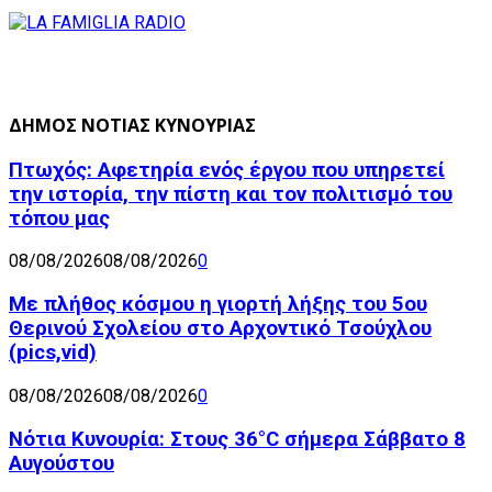
ΔΗΜΟΣ ΝΟΤΙΑΣ ΚΥΝΟΥΡΙΑΣ
Πτωχός: Αφετηρία ενός έργου που υπηρετεί
την ιστορία, την πίστη και τον πολιτισμό του
τόπου μας
08/08/2026
08/08/2026
0
Με πλήθος κόσμου η γιορτή λήξης του 5ου
Θερινού Σχολείου στο Αρχοντικό Τσούχλου
(pics,vid)
08/08/2026
08/08/2026
0
Νότια Κυνουρία: Στους 36°C σήμερα Σάββατο 8
Αυγούστου