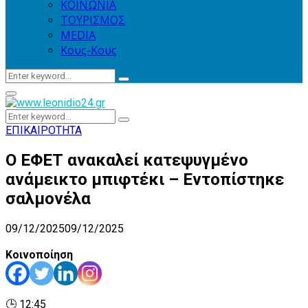
ΚΟΙΝΩΝΙΑ
ΤΟΥΡΙΣΜΟΣ
MEDIA
Κους-Κους
Search
Search
for:
Primary
Menu
Search
Search
for:
ΕΠΙΚΑΙΡΟΤΗΤΑ
Ο ΕΦΕΤ ανακαλεί κατεψυγμένο
ανάμεικτο μπιφτέκι – Εντοπίστηκε
σαλμονέλα
09/12/2025
09/12/2025
Κοινοποίηση
🕒 12:45