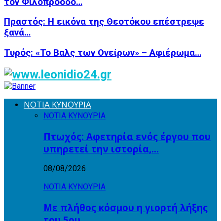
τον Φιλοπρόοδο…
Πραστός: Η εικόνα της Θεοτόκου επέστρεψε
ξανά…
Τυρός: «Το Βαλς των Ονείρων» – Αφιέρωμα…
ΝΟΤΙΑ ΚΥΝΟΥΡΙΑ
ΝΟΤΙΑ ΚΥΝΟΥΡΙΑ
Πτωχός: Αφετηρία ενός έργου που
υπηρετεί την ιστορία,…
08/08/2026
ΝΟΤΙΑ ΚΥΝΟΥΡΙΑ
Με πλήθος κόσμου η γιορτή λήξης
του 5ου…