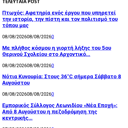
ΤΕΛΕΥΤΑΙΑ POST
Πτωχός: Αφετηρία ενός έργου που υπηρετεί
την ιστορία, την πίστη και τον πολιτισμό του
τόπου μας
08/08/2026
08/08/2026
0
Με πλήθος κόσμου η γιορτή λήξης του 5ου
Θερινού Σχολείου στο Αρχοντικό...
08/08/2026
08/08/2026
0
Νότια Κυνουρία: Στους 36°C σήμερα Σάββατο 8
Αυγούστου
08/08/2026
08/08/2026
0
Εμπορικός Σύλλογος Λεωνιδίου «Νέα Εποχή»:
Από 8 Αυγούστου η πεζοδρόμηση της
κεντρικής...