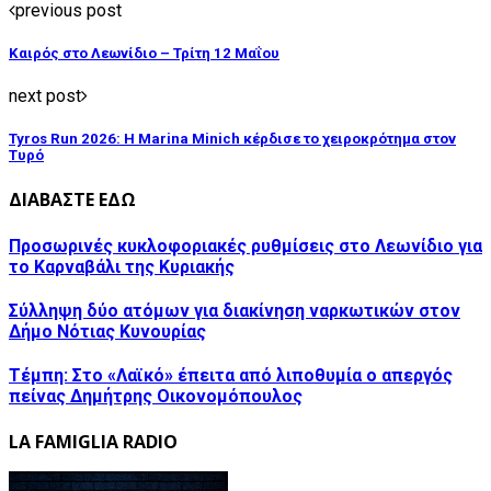
previous post
Καιρός στο Λεωνίδιο – Τρίτη 12 Μαΐου
next post
Tyros Run 2026: Η Marina Minich κέρδισε το χειροκρότημα στον
Τυρό
ΔΙΑΒΑΣΤΕ ΕΔΩ
Προσωρινές κυκλοφοριακές ρυθμίσεις στο Λεωνίδιο για
το Καρναβάλι της Κυριακής
Σύλληψη δύο ατόμων για διακίνηση ναρκωτικών στον
Δήμο Νότιας Κυνουρίας
Τέμπη: Στο «Λαϊκό» έπειτα από λιποθυμία ο απεργός
πείνας Δημήτρης Οικονομόπουλος
LA FAMIGLIA RADIO