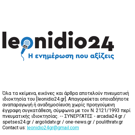
Όλα τα κείμενα, εικόνες και άρθρα αποτελούν πνευματική
ιδιοκτησία του [leonidio24.gr]. Απαγορεύεται οποιαδήποτε
αναπαραγωγή ή αναδημοσίευση χωρίς προηγούμενη
έγγραφη συγκατάθεση, σύμφωνα με τον Ν. 2121/1993 περί
πνευματικής ιδιοκτησίας. -- ΣΥΝΕΡΓΑΤΕΣ - arcadia24.gr /
spetses24.gr / argolidatv.gr / one-news.gr / poulithratv.gr
Contact us:
leonidio24gr@gmail.com