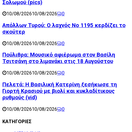
Σολωμού (pics)
10/08/2026
10/08/2026
0
Απόλλων Τυρού: Ο λαχνός Νο 1195 κερδίζει το
σκούτερ
10/08/2026
10/08/2026
0
Πούλιθρα: Μουσικό αφιέρωμα στον Βασίλη
Τσιτσάνη στο λιμανάκι στις 18 Αυγούστου
10/08/2026
10/08/2026
0
Πελετά: Η Βασιλική Κατερίνη ξεσήκωσε τη
Γιορτή Κρασιού με βιολί και κυκλαδίτικους
ρυθμούς (vid)
10/08/2026
10/08/2026
0
ΚΑΤΗΓΟΡΙΕΣ