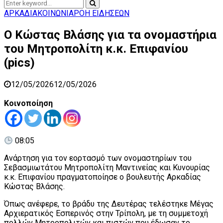
Search
Search
for:
ΑΡΚΑΔΙΑ
ΚΟΙΝΩΝΙΑ
ΡΟΗ ΕΙΔΗΣΕΩΝ
Ο Κώστας Βλάσης για τα ονομαστήρια
του Μητροπολίτη κ.κ. Επιφανίου
(pics)
12/05/2026
12/05/2026
Κοινοποίηση
08:05
Ανάρτηση για τον εορτασμό των ονομαστηρίων του
Σεβασμιωτάτου Μητροπολίτη Μαντινείας και Κυνουρίας
κ.κ. Επιφανίου πραγματοποίησε ο βουλευτής Αρκαδίας
Κώστας Βλάσης.
Όπως ανέφερε, το βράδυ της Δευτέρας τελέστηκε Μέγας
Αρχιερατικός Εσπερινός στην Τρίπολη, με τη συμμετοχή
πολλών Μητροπολιτών και πιστών που έδωσαν το