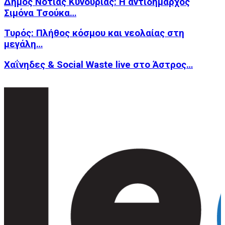
Δήμος Νότιας Κυνουρίας: Η αντιδήμαρχος
Σιμόνα Τσούκα…
Τυρός: Πλήθος κόσμου και νεολαίας στη
μεγάλη…
Χαΐνηδες & Social Waste live στο Άστρος…