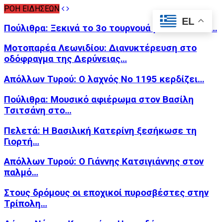
ΡΟΗ ΕΙΔΗΣΕΩΝ
EL
Πούλιθρα: Ξεκινά το 3ο τουρνουά μπάσκετ 3×3…
Μοτοπαρέα Λεωνιδίου: Διανυκτέρευση στο
οδόφραγμα της Δερύνειας…
Απόλλων Τυρού: Ο λαχνός Νο 1195 κερδίζει…
Πούλιθρα: Μουσικό αφιέρωμα στον Βασίλη
Τσιτσάνη στο…
Πελετά: Η Βασιλική Κατερίνη ξεσήκωσε τη
Γιορτή…
Απόλλων Τυρού: Ο Γιάννης Κατσιγιάννης στον
παλμό…
Στους δρόμους οι εποχικοί πυροσβέστες στην
Τρίπολη…