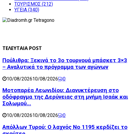
ΤΟΥΡΙΣΜΟΣ
(212)
ΥΓΕΙΑ
(340)
ΤΕΛΕΥΤΑΙΑ POST
Πούλιθρα: Ξεκινά το 3ο τουρνουά μπάσκετ 3×3
– Αναλυτικά το πρόγραμμα των αγώνων
10/08/2026
10/08/2026
0
Μοτοπαρέα Λεωνιδίου: Διανυκτέρευση στο
οδόφραγμα της Δερύνειας στη μνήμη Ισαάκ και
Σολωμού...
10/08/2026
10/08/2026
0
Απόλλων Τυρού: Ο λαχνός Νο 1195 κερδίζει το
σκούτερ