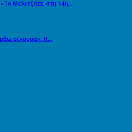
 «Το Μελιτζάzz, στη 14η…
άρθω σίγουρα»: Η…