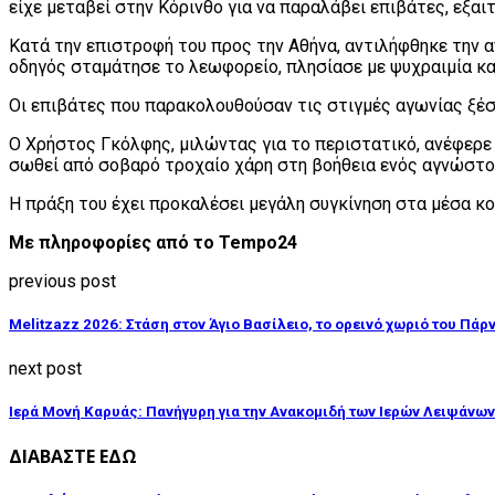
είχε μεταβεί στην Κόρινθο για να παραλάβει επιβάτες, εξα
Κατά την επιστροφή του προς την Αθήνα, αντιλήφθηκε την 
οδηγός σταμάτησε το λεωφορείο, πλησίασε με ψυχραιμία και
Οι επιβάτες που παρακολουθούσαν τις στιγμές αγωνίας ξέσ
Ο Χρήστος Γκόλφης, μιλώντας για το περιστατικό, ανέφερε 
σωθεί από σοβαρό τροχαίο χάρη στη βοήθεια ενός αγνώστο
Η πράξη του έχει προκαλέσει μεγάλη συγκίνηση στα μέσα κο
Με πληροφορίες από το Tempo24
previous post
Melitzazz 2026: Στάση στον Άγιο Βασίλειο, το ορεινό χωριό του Πάρν
next post
Ιερά Μονή Καρυάς: Πανήγυρη για την Ανακομιδή των Ιερών Λειψάνων
ΔΙΑΒΑΣΤΕ ΕΔΩ