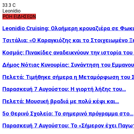
33.3
C
Leonídio
ΡΟΗ ΕΙΔΗΣΕΩΝ
Leonidio Cruising: Ολοήμερη κρουαζιέρα σε Φωκ
Τσιτάλια: «Ο Καραγκιόζης και το Στοιχειωμένο 
Κοσμάς: Πινακίδες αναδεικνύουν την ιστορία το
Δήμος Νότιας Κυνουρίας: Συνάντηση του Εμμανο
Πελετά: Τιμήθηκε σήμερα η Μεταμόρφωση του
Παρασκευή 7 Αυγούστου: Η γιορτή λήξης του…
Πελετά: Μουσική βραδιά με πολύ κέφι και…
5ο Θερινό Σχολείο: Το σημερινό πρόγραμμα στο…
Παρασκευή 7 Αυγούστου: Το «Σήμερον έχει Παγω