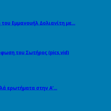
 του Εμμανουήλ Δολιανίτη με…
φωση του Σωτήρος (pics,vid)
λλά ερωτήματα στην Α’…