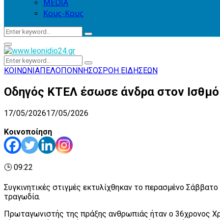
MEDIA
Κους-Κους
Search
Search
for:
Primary
Menu
Search
Search
for:
ΚΟΙΝΩΝΙΑ
ΠΕΛΟΠΟΝΝΗΣΟΣ
ΡΟΗ ΕΙΔΗΣΕΩΝ
Οδηγός ΚΤΕΛ έσωσε άνδρα στον Ισθμό
17/05/2026
17/05/2026
Κοινοποίηση
🕒 09:22
Συγκινητικές στιγμές εκτυλίχθηκαν το περασμένο Σάββατο
τραγωδία.
Πρωταγωνιστής της πράξης ανθρωπιάς ήταν ο 36χρονος Χρή