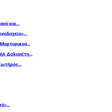
ιανό και…
Ξενοδοχείο»…
υ Μαρτυρικού…
υήλ Δολιανίτη…
 Σωτήρος…
τό»…