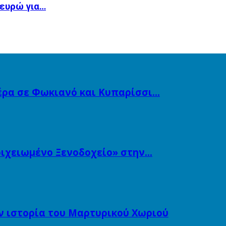
 ευρώ για…
ιέρα σε Φωκιανό και Κυπαρίσσι…
τοιχειωμένο Ξενοδοχείο» στην…
ν ιστορία του Μαρτυρικού Χωριού