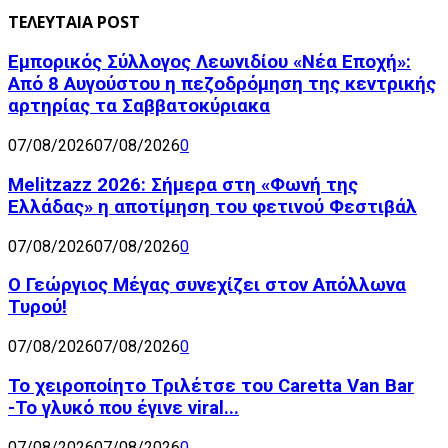
ΤΕΛΕΥΤΑΙΑ POST
Εμπορικός Σύλλογος Λεωνιδίου «Νέα Εποχή»:
Από 8 Αυγούστου η πεζοδρόμηση της κεντρικής
αρτηρίας τα Σαββατοκύριακα
07/08/2026
07/08/2026
0
Melitzazz 2026: Σήμερα στη «Φωνή της
Ελλάδας» η αποτίμηση του φετινού Φεστιβάλ
07/08/2026
07/08/2026
0
Ο Γεώργιος Μέγας συνεχίζει στον Απόλλωνα
Τυρού!
07/08/2026
07/08/2026
0
Το χειροποίητο Τριλέτσε του Caretta Van Bar
-Το γλυκό που έγινε viral...
07/08/2026
07/08/2026
0