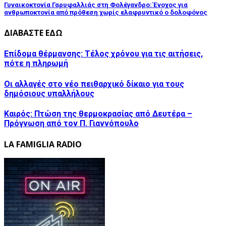
Γυναικοκτονία Γαρυφαλλιάς στη Φολέγανδρο: Ένοχος για
ανθρωποκτονία από πρόθεση χωρίς ελαφρυντικό ο δολοφόνος
ΔΙΑΒΑΣΤΕ ΕΔΩ
Επίδομα θέρμανσης: Τέλος χρόνου για τις αιτήσεις,
πότε η πληρωμή
Οι αλλαγές στο νέο πειθαρχικό δίκαιο για τους
δημόσιους υπαλλήλους
Καιρός: Πτώση της θερμοκρασίας από Δευτέρα –
Πρόγνωση από τον Π. Γιαννόπουλο
LA FAMIGLIA RADIO