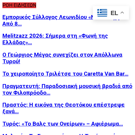
ΡΟΗ ΕΙΔΗΣΕΩΝ
EL
Εμπορικός Σύλλογος Λεωνιδίου «Νέα Εποχή»:
Από 8…
Melitzazz 2026: Σήμερα στη «Φωνή της
Ελλάδας»…
Ο Γεώργιος Μέγας συνεχίζει στον Απόλλωνα
Τυρού!
Το χειροποίητο Τριλέτσε του Caretta Van Bar…
Πραγματευτή: Παραδοσιακή μουσική βραδιά από
τον Φιλοπρόοδο…
Πραστός: Η εικόνα της Θεοτόκου επέστρεψε
ξανά…
Τυρός: «Το Βαλς των Ονείρων» – Αφιέρωμα…