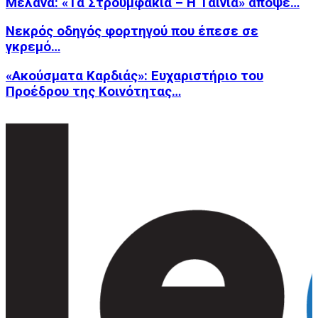
Μελανά: «Τα Στρουμφάκια – Η Ταινία» απόψε…
Νεκρός οδηγός φορτηγού που έπεσε σε
γκρεμό…
«Ακούσματα Καρδιάς»: Ευχαριστήριο του
Προέδρου της Κοινότητας…