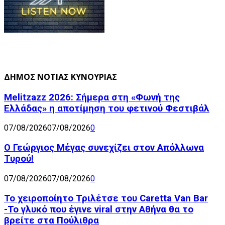
ΔΗΜΟΣ ΝΟΤΙΑΣ ΚΥΝΟΥΡΙΑΣ
Melitzazz 2026: Σήμερα στη «Φωνή της
Ελλάδας» η αποτίμηση του φετινού Φεστιβάλ
07/08/2026
07/08/2026
0
Ο Γεώργιος Μέγας συνεχίζει στον Απόλλωνα
Τυρού!
07/08/2026
07/08/2026
0
Το χειροποίητο Τριλέτσε του Caretta Van Bar
-Το γλυκό που έγινε viral στην Αθήνα θα το
βρείτε στα Πούλιθρα