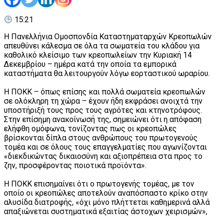
15:21
Η Πανελλήνια Ομοσπονδία Καταστηματαρχών Κρεοπωλών
απευθύνει κάλεσμα σε όλα τα σωματεία του κλάδου για
καθολικό κλείσιμο των κρεοπωλείων την Κυριακή 14
Δεκεμβρίου – ημέρα κατά την οποία τα εμπορικά
καταστήματα θα λειτουργούν λόγω εορταστικού ωραρίου.
Η ΠΟΚΚ – όπως επίσης και πολλά σωματεία κρεοπωλών
σε ολόκληρη τη χώρα – έχουν ήδη εκφράσει ανοιχτά την
υποστήριξή τους προς τους αγρότες και κτηνοτρόφους.
Στην επίσημη ανακοίνωσή της, σημειώνει ότι η απόφαση
ελήφθη ομόφωνα, τονίζοντας πως οι κρεοπώλες
βρίσκονται δίπλα στους ανθρώπους του πρωτογενούς
τομέα και σε όλους τους επαγγελματίες που αγωνίζονται
«διεκδικώντας δικαιοσύνη και αξιοπρέπεια στα προς το
ζην, προσφέροντας ποιοτικά προϊόντα».
Η ΠΟΚΚ επισημαίνει ότι ο πρωτογενής τομέας, με τον
οποίο οι κρεοπώλες αποτελούν αναπόσπαστο κρίκο στην
αλυσίδα διατροφής, «όχι μόνο πλήττεται καθημερινά αλλά
απαξιώνεται συστηματικά εξαιτίας άστοχων χειρισμών»,