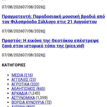
07/08/2026
07/08/2026
0
Πραγματευτή: Παραδοσιακή μουσική βραδιά από
τον Φιλοπρόοδο Σύλλογο στις 21 Αυγούστου
07/08/2026
07/08/2026
0
Πραστός: Η εικόνα της Θεοτόκου επέστρεψε
ξανά στον ιστορικό τόπο της (pics,vid)
07/08/2026
07/08/2026
0
ΚΑΤΗΓΟΡΙΕΣ
MEDIA
(216)
ΑΓΓΕΛΙΕΣ
(23)
ΑΓΡΟΤΙΚΑ
(203)
ΑΘΛΗΤΙΣΜΟΣ
(845)
ΑΡΚΑΔΙΑ
(1,243)
ΑΣΤΥΝΟΜΙΚΑ
(1,359)
ΒΟΡΕΙΑ ΚΥΝΟΥΡΙΑ
(73)
ΔΙΕΘΝΗ
(850)