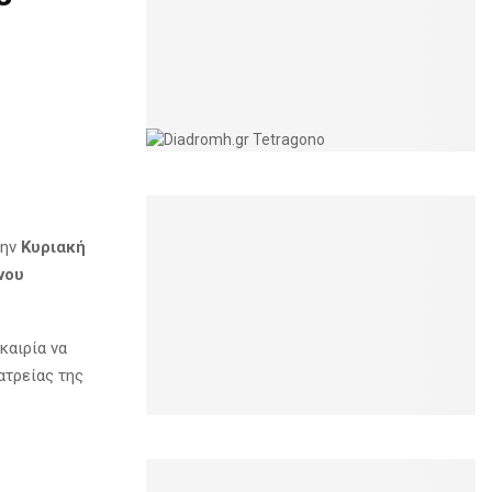
την
Κυριακή
νου
καιρία να
ατρείας της