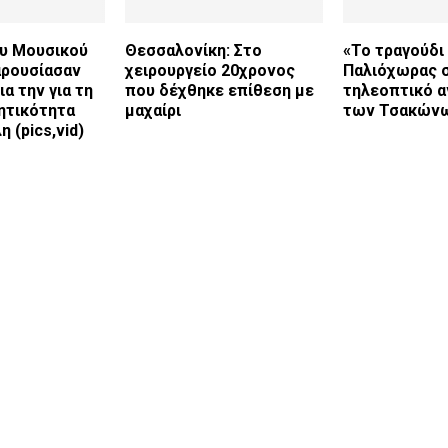
υ Μουσικού
Θεσσαλονίκη: Στο
«Το τραγούδι
αρουσίασαν
χειρουργείο 20χρονος
Παλιόχωρας 
α την για τη
που δέχθηκε επίθεση με
τηλεοπτικό 
ητικότητα
μαχαίρι
των Τσακών
 (pics,vid)