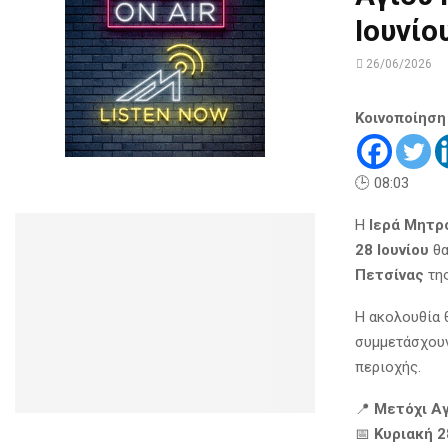
Ιουνίο
26/06/2026
Κοινοποίηση
🕒 08:03
Η
Ιερά Μητρ
28 Ιουνίου
θα
Πετσίνας
τη
Η ακολουθία 
συμμετάσχουν
περιοχής.
📍
Μετόχι Αγ
📅
Κυριακή 2