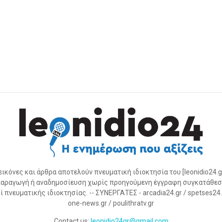
 εικόνες και άρθρα αποτελούν πνευματική ιδιοκτησία του [leonidio24.g
αραγωγή ή αναδημοσίευση χωρίς προηγούμενη έγγραφη συγκατάθεσ
 πνευματικής ιδιοκτησίας. -- ΣΥΝΕΡΓΑΤΕΣ - arcadia24.gr / spetses24.gr
one-news.gr / poulithratv.gr
Contact us:
leonidio24gr@gmail.com