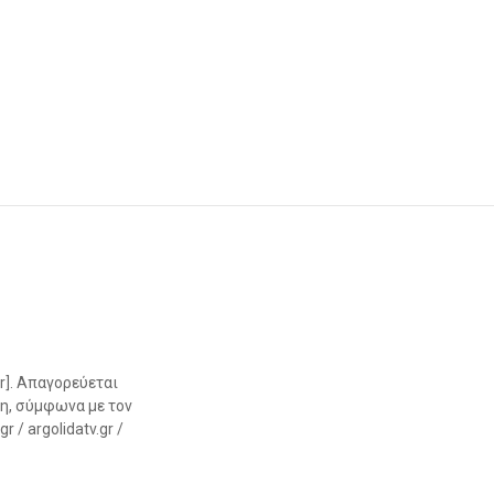
r]. Απαγορεύεται
η, σύμφωνα με τον
 / argolidatv.gr /