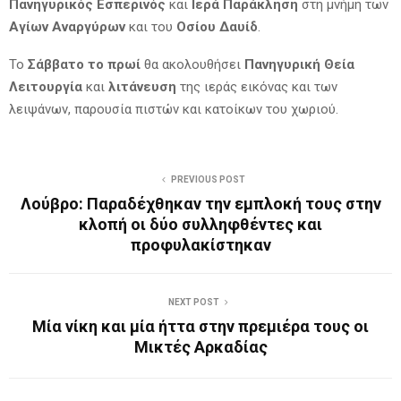
Πανηγυρικός Εσπερινός
και
Ιερά Παράκληση
στη μνήμη των
Αγίων Αναργύρων
και του
Οσίου Δαυίδ
.
Το
Σάββατο το πρωί
θα ακολουθήσει
Πανηγυρική Θεία
Λειτουργία
και
λιτάνευση
της ιεράς εικόνας και των
λειψάνων, παρουσία πιστών και κατοίκων του χωριού.
PREVIOUS POST
Λούβρο: Παραδέχθηκαν την εμπλοκή τους στην
κλοπή οι δύο συλληφθέντες και
προφυλακίστηκαν
NEXT POST
Μία νίκη και μία ήττα στην πρεμιέρα τους οι
Μικτές Αρκαδίας