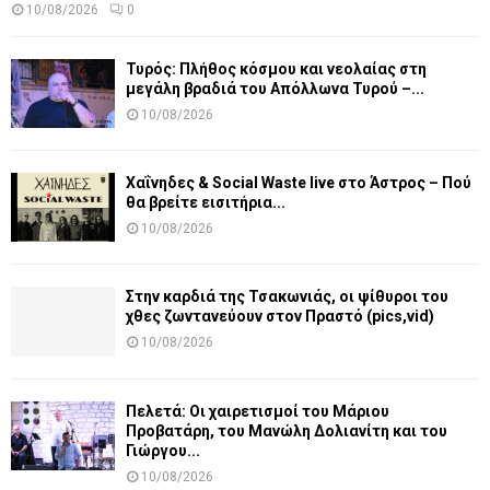
10/08/2026
0
Τυρός: Πλήθος κόσμου και νεολαίας στη
μεγάλη βραδιά του Απόλλωνα Τυρού –...
10/08/2026
Χαΐνηδες & Social Waste live στο Άστρος – Πού
θα βρείτε εισιτήρια...
10/08/2026
Στην καρδιά της Τσακωνιάς, οι ψίθυροι του
χθες ζωντανεύουν στον Πραστό (pics,vid)
10/08/2026
Πελετά: Οι χαιρετισμοί του Μάριου
Προβατάρη, του Μανώλη Δολιανίτη και του
Γιώργου...
10/08/2026