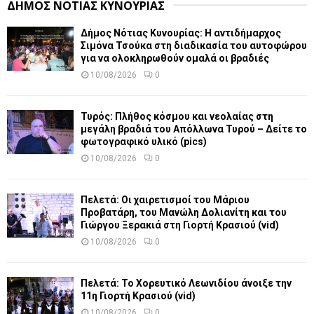
ΔΗΜΟΣ ΝΟΤΙΑΣ ΚΥΝΟΥΡΙΑΣ
Δήμος Νότιας Κυνουρίας: Η αντιδήμαρχος
Σιμόνα Τσούκα στη διαδικασία του αυτοφώρου
για να ολοκληρωθούν ομαλά οι βραδιές
10/08/2026
0
Τυρός: Πλήθος κόσμου και νεολαίας στη
μεγάλη βραδιά του Απόλλωνα Τυρού – Δείτε το
φωτογραφικό υλικό (pics)
10/08/2026
0
Πελετά: Οι χαιρετισμοί του Μάριου
Προβατάρη, του Μανώλη Δολιανίτη και του
Γιώργου Ξερακιά στη Γιορτή Κρασιού (vid)
10/08/2026
0
Πελετά: Το Χορευτικό Λεωνιδίου άνοιξε την
11η Γιορτή Κρασιού (vid)
10/08/2026
0