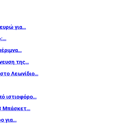
 ευρώ για…
»:…
μέριμνα…
νευση της…
 στο Λεωνίδιο…
από ιστιοφόρο…
n3 Μπάσκετ…
ο για…