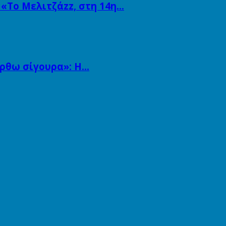
 «Το Μελιτζάzz, στη 14η…
άρθω σίγουρα»: Η…