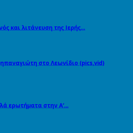
ός και λιτάνευση της Ιερής…
ηπαναγιώτη στο Λεωνίδιο (pics,vid)
λλά ερωτήματα στην Α’…