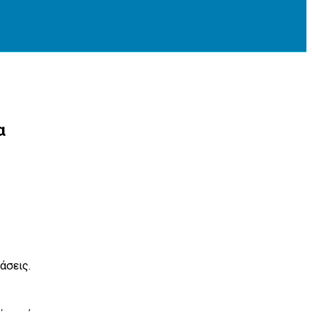
α
άσεις.