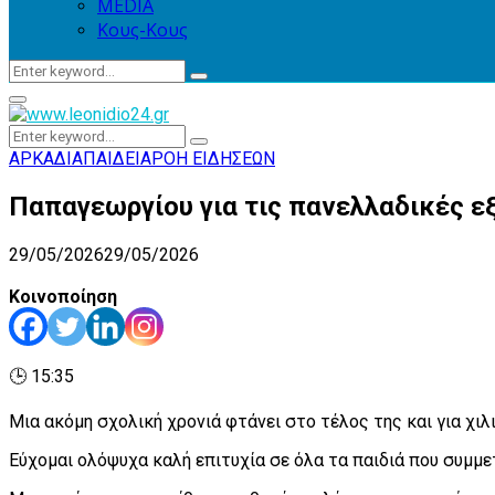
MEDIA
Κους-Κους
Search
Search
for:
Primary
Menu
Search
Search
for:
ΑΡΚΑΔΙΑ
ΠΑΙΔΕΙΑ
ΡΟΗ ΕΙΔΗΣΕΩΝ
Παπαγεωργίου για τις πανελλαδικές εξ
29/05/2026
29/05/2026
Κοινοποίηση
🕒 15:35
Μια ακόμη σχολική χρονιά φτάνει στο τέλος της και για χιλ
Εύχομαι ολόψυχα καλή επιτυχία σε όλα τα παιδιά που συμμετ