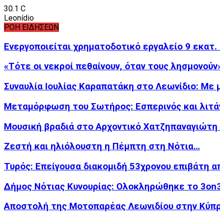
30.1
C
Leonídio
ΡΟΗ ΕΙΔΗΣΕΩΝ
Ενεργοποιείται χρηματοδοτικό εργαλείο 9 εκατ.
«Τότε οι νεκροί πεθαίνουν, όταν τους λησμονούν
Συναυλία Ιουλίας Καραπατάκη στο Λεωνίδιο: Με 
Μεταμόρφωση του Σωτήρος: Εσπερινός και λιτά
Μουσική βραδιά στο Αρχοντικό Χατζηπαναγιώτη
Ζεστή και ηλιόλουστη η Πέμπτη στη Νότια…
Τυρός: Επείγουσα διακομιδή 53χρονου επιβάτη 
Δήμος Νότιας Κυνουρίας: Ολοκληρώθηκε το 3o
Αποστολή της Μοτοπαρέας Λεωνιδίου στην Κύπρ