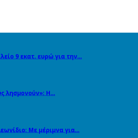
λείο 9 εκατ. ευρώ για την…
υς λησμονούν»: Η…
εωνίδιο: Με μέριμνα για…