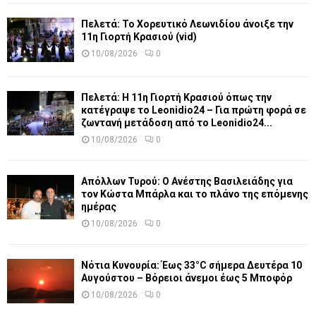
Πελετά: Το Χορευτικό Λεωνιδίου άνοιξε την
11η Γιορτή Κρασιού (vid)
10/08/2026
0
Πελετά: Η 11η Γιορτή Κρασιού όπως την
κατέγραψε το Leonidio24 – Για πρώτη φορά σε
ζωντανή μετάδοση από το Leonidio24...
10/08/2026
0
Απόλλων Τυρού: Ο Ανέστης Βασιλειάδης για
τον Κώστα Μπάρλα και το πλάνο της επόμενης
ημέρας
10/08/2026
0
Νότια Κυνουρία: Έως 33°C σήμερα Δευτέρα 10
Αυγούστου – Βόρειοι άνεμοι έως 5 Μποφόρ
10/08/2026
0