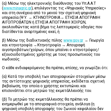
(α) Μέσω της ηλεκτρονικής διεύθυνσης του Υπ.Α.Α.Τ
(
www.minagric.gr
), επιλέγοντας τις «Ψηφιακές Υπηρεσίες»
και στη συνέχεια από το μενού την σχετική ψηφιακή
υπηρεσία (Ψ.Υ. → ΚΤΗΝΟΤΡΟΦΙΑ→ ΕΤΗΣΙΑ ΑΠΟΓΡΑΦΗ
ΑΙΓΟΠΡΟΒΑΤΩΝ ή ΕΤΗΣΙΑ ΑΠΟΓΡΑΦΗ ΧΟΙΡΩΝ,
ακολουθώντας κατά βήμα τις λεπτομερείς οδηγίες που
διατίθενται αναρτημένες εκεί, ή
β) Μέσω της διαδικτυακής πύλης
www.gov.gr
→ Γεωργία
και κτηνοτροφία →Κτηνοτροφία → Απογραφή
αιγοπροβάτων/χοίρων, όπου μπαίνει ο κτηνοτρόφος/
εξουσιοδοτημένος χρήστης με τους προσωπικούς του
κωδικούς.
Ο κάθε ενδιαφερόμενος θα πρέπει, επίσης, να γνωρίζει ότι:
(α) Κατά την υποβολή των απογραφικών στοιχείων μέσω
της αντίστοιχης ψηφιακής υπηρεσίας, εκδίδεται σχετική
βεβαίωση, την οποία ο χρήστης εκτυπώνει και
επισυνάπτει στο μητρώο της εκμετάλλευσής του.
(β) Το μητρώο της εκμετάλλευσης θα πρέπει να
ενημερωθεί με τα απογραφικά στοιχεία, ανάλογα (η
ψηφιακή υποβολή απογραφής του ζωικού κεφαλαίου δεν