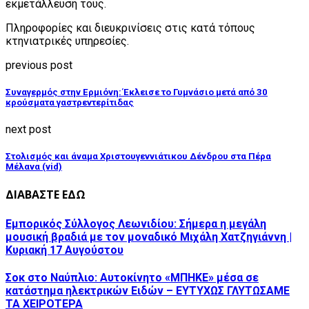
εκμετάλλευσή τους.
Πληροφορίες και διευκρινίσεις στις κατά τόπους
κτηνιατρικές υπηρεσίες.
previous post
Συναγερμός στην Ερμιόνη: Έκλεισε το Γυμνάσιο μετά από 30
κρούσματα γαστρεντερίτιδας
next post
Στολισμός και άναμα Χριστουγεννιάτικου Δένδρου στα Πέρα
Μέλανα (vid)
ΔΙΑΒΑΣΤΕ ΕΔΩ
Εμπορικός Σύλλογος Λεωνιδίου: Σήμερα η μεγάλη
μουσική βραδιά με τον μοναδικό Μιχάλη Χατζηγιάννη |
Κυριακή 17 Αυγούστου
Σοκ στο Ναύπλιο: Αυτοκίνητο «ΜΠΗΚΕ» μέσα σε
κατάστημα ηλεκτρικών Ειδών – ΕΥΤΥΧΩΣ ΓΛΥΤΩΣΑΜΕ
ΤΑ ΧΕΙΡΟΤΕΡΑ