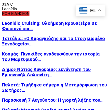
33.9
C
Leonídio
EL
ΡΟΗ ΕΙΔΗΣΕΩΝ
Leonidio Cruising: Ολοήμερη κρουαζιέρα σε
Φωκιανό και…
Τσιτάλια: «Ο Καραγκιόζης και το Στοιχειωμένο
Ξενοδοχείο»…
Κοσμάς: Πινακίδες αναδεικνύουν την ιστορία
του Μαρτυρικού…
Δήμος Νότιας Κυνουρίας: Συνάντηση του
Εμμανουήλ Δολιανίτη…
Πελετά: Τιμήθηκε σήμερα η Μεταμόρφωση του
Σωτήρος…
Παρασκευή 7 Αυγούστου: Η γιορτή λήξης του…