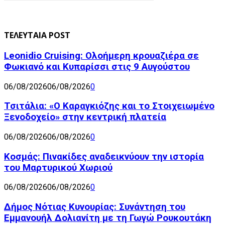
ΤΕΛΕΥΤΑΙΑ POST
Leonidio Cruising: Ολοήμερη κρουαζιέρα σε
Φωκιανό και Κυπαρίσσι στις 9 Αυγούστου
06/08/2026
06/08/2026
0
Τσιτάλια: «Ο Καραγκιόζης και το Στοιχειωμένο
Ξενοδοχείο» στην κεντρική πλατεία
06/08/2026
06/08/2026
0
Κοσμάς: Πινακίδες αναδεικνύουν την ιστορία
του Μαρτυρικού Χωριού
06/08/2026
06/08/2026
0
Δήμος Νότιας Κυνουρίας: Συνάντηση του
Εμμανουήλ Δολιανίτη με τη Γωγώ Ρουκουτάκη