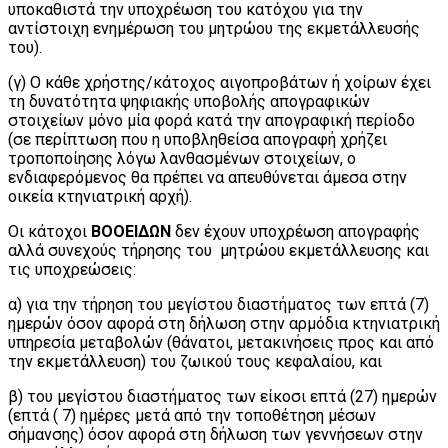
υποκαθιστά την υποχρέωση του κατόχου για την
αντίστοιχη ενημέρωση του μητρώου της εκμετάλλευσής
του).
(γ) Ο κάθε χρήστης/κάτοχος αιγοπροβάτων ή χοίρων έχει
τη δυνατότητα ψηφιακής υποβολής απογραφικών
στοιχείων μόνο μία φορά κατά την απογραφική περίοδο
(σε περίπτωση που η υποβληθείσα απογραφή χρήζει
τροποποίησης λόγω λανθασμένων στοιχείων, ο
ενδιαφερόμενος θα πρέπει να απευθύνεται άμεσα στην
οικεία κτηνιατρική αρχή).
Οι κάτοχοι
ΒΟΟΕΙΔΩΝ
δεν έχουν υποχρέωση απογραφής
αλλά συνεχούς τήρησης του μητρώου εκμετάλλευσης και
τις υποχρεώσεις:
α) για την τήρηση του μεγίστου διαστήματος των επτά (7)
ημερών όσον αφορά στη δήλωση στην αρμόδια κτηνιατρική
υπηρεσία μεταβολών (θάνατοι, μετακινήσεις προς και από
την εκμετάλλευση) του ζωικού τους κεφαλαίου, και
β) του μεγίστου διαστήματος των είκοσι επτά (27) ημερών
(επτά ( 7) ημέρες μετά από την τοποθέτηση μέσων
σήμανσης) όσον αφορά στη δήλωση των γεννήσεων στην