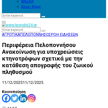
MEDIA
Κους-Κους
Search
Search
for:
Primary
Menu
Search
Search
for:
ΑΓΡΟΤΙΚΑ
ΠΕΛΟΠΟΝΝΗΣΟΣ
ΡΟΗ ΕΙΔΗΣΕΩΝ
Περιφέρεια Πελοποννήσου
Ανακοίνωση για υποχρεώσεις
κτηνοτρόφων σχετικά με την
κατάθεση απογραφής του ζωικού
πληθυσμού
11/12/2025
11/12/2025
Κοινοποίηση