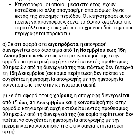
Κτηνοτρόφοι, οι οποίοι, μέσα στο έτος, έχουν
καταθέσει κι άλλη απογραφή, η οποία όμως έγινε
εκτός της επίσημης περιόδου. Οι κτηνοτρόφοι αυτοί
πρέπει να απογράψουν, ξανά, το ζωικό κεφάλαιο της
εκμετάλλευσης τους μέσα στο χρονικό διάστημα που
περιγράφεται παρακάτω.
α) Σε ότι αφορά στα
αιγοπρόβατα
, η απογραφή
διενεργείται στο διάστημα από
1η Νοεμβρίου έως 15η
Δεκεμβρίου
κάθε έτους και η κοινοποίησή της στην
αρμόδια κτηνιατρική αρχή εκτελείται εντός προθεσμίας
30 ημερών από τη διενέργειά της που πάντως δεν ξεπερνά
τη 15η Δεκεμβρίου (σε καμία περίπτωση δεν πρέπει να
συγχέεται η ημερομηνία απογραφής με την ημερομηνία
κοινοποίησής της στην κτηνιατρική αρχή).
β) Σε ότι αφορά στους
χοίρους
, η απογραφή διενεργείται
η
από
1
έως 31 Δεκεμβρίου
και η κοινοποίησή της στην
αρμόδια κτηνιατρική αρχή εκτελείται εντός προθεσμίας
30 ημερών από τη διενέργειά της (σε καμία περίπτωση δεν
πρέπει να συγχέεται η ημερομηνία απογραφής με την
ημερομηνία κοινοποίησής της στην οικεία κτηνιατρική
αρχή).