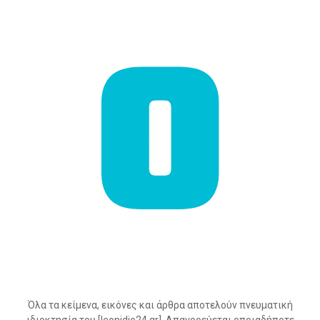
Όλα τα κείμενα, εικόνες και άρθρα αποτελούν πνευματική
ιδιοκτησία του [leonidio24.gr]. Απαγορεύεται οποιαδήποτε