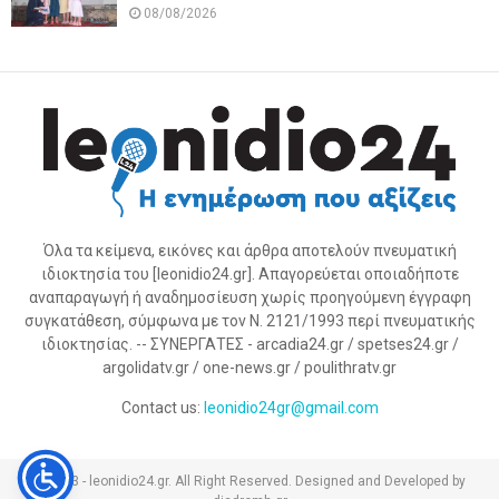
08/08/2026
Όλα τα κείμενα, εικόνες και άρθρα αποτελούν πνευματική
ιδιοκτησία του [leonidio24.gr]. Απαγορεύεται οποιαδήποτε
αναπαραγωγή ή αναδημοσίευση χωρίς προηγούμενη έγγραφη
συγκατάθεση, σύμφωνα με τον Ν. 2121/1993 περί πνευματικής
ιδιοκτησίας. -- ΣΥΝΕΡΓΑΤΕΣ - arcadia24.gr / spetses24.gr /
argolidatv.gr / one-news.gr / poulithratv.gr
Contact us:
leonidio24gr@gmail.com
@2023 - leonidio24.gr. All Right Reserved. Designed and Developed by