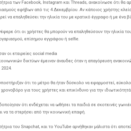
τήτρια των Facebook, Instagram και Threads, ανακοίνωσε ότι θα αρ
ριασμούς εφήβων από τις 4 Δεκεμβρίου. Αν κάποιος χρήστης κλείσ
ρεί να επαληθεύσει την ηλικία του με κρατικό έγγραφο ή με ένα βίν
νέφερε ότι οι χρήστες θα μπορούν να επαληθεύσουν την ηλικία τ
γαριασμού, επίσημου εγγράφου ή selfie.
αν οι εταιρείες social media
 κοινωνικών δικτύων έμειναν άναυδες όταν η απαγόρευση ανακοιν
 2024.
 υποστήριξαν ότι το μέτρο θα ήταν δύσκολο να εφαρμοστεί, εύκολο
χρονοβόρο για τους χρήστες και επικίνδυνο για την ιδιωτικότητά
δοποίησαν ότι ενδέχεται να ωθήσει τα παιδιά σε σκοτεινές γωνιέ
ι να τα στερήσει από την κοινωνική επαφή.
τήτρια του Snapchat, και το YouTube αρνήθηκαν μάλιστα ότι αποτ