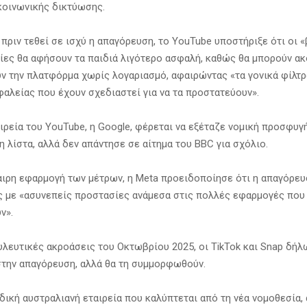
οινωνικής δικτύωσης.
πριν τεθεί σε ισχύ η απαγόρευση, το YouTube υποστήριξε ότι οι «
ίες θα αφήσουν τα παιδιά λιγότερο ασφαλή, καθώς θα μπορούν ακ
ν την πλατφόρμα χωρίς λογαριασμό, αφαιρώντας «τα γονικά φίλτρα
φαλείας που έχουν σχεδιαστεί για να τα προστατεύουν».
ιρεία του YouTube, η Google, φέρεται να εξέταζε νομική προσφυγή
η λίστα, αλλά δεν απάντησε σε αίτημα του BBC για σχόλιο.
αιρη εφαρμογή των μέτρων, η Meta προειδοποίησε ότι η απαγόρευ
 με «ασυνεπείς προστασίες ανάμεσα στις πολλές εφαρμογές που
ν».
υλευτικές ακροάσεις του Οκτωβρίου 2025, οι TikTok και Snap δήλ
 στην απαγόρευση, αλλά θα τη συμμορφωθούν.
αδική αυστραλιανή εταιρεία που καλύπτεται από τη νέα νομοθεσία,