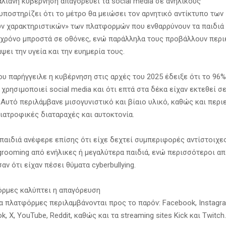
αλιανή κυβέρνηση απαγορεύει τα social media σε ανήλικους
υποστηρίζει ότι το μέτρο θα μειώσει τον αρνητικό αντίκτυπο των
ν χαρακτηριστικών» των πλατφορμών που ενθαρρύνουν τα παιδιά 
χρόνο μπροστά σε οθόνες, ενώ παράλληλα τους προβάλλουν περ
ψει την υγεία και την ευημερία τους.
ου παρήγγειλε η κυβέρνηση στις αρχές του 2025 έδειξε ότι το 96
 χρησιμοποιεί social media και ότι επτά στα δέκα είχαν εκτεθεί σ
 Αυτό περιλάμβανε μισογυνιστικό και βίαιο υλικό, καθώς και περ
ατροφικές διαταραχές και αυτοκτονία.
 παιδιά ανέφερε επίσης ότι είχε δεχτεί συμπεριφορές αντίστοιχε
grooming από ενήλικες ή μεγαλύτερα παιδιά, ενώ περισσότεροι α
ν ότι είχαν πέσει θύματα cyberbullying.
ρμες καλύπτει η απαγόρευση
α πλατφόρμες περιλαμβάνονται προς το παρόν: Facebook, Instagra
k, X, YouTube, Reddit, καθώς και τα streaming sites Kick και Twitch.