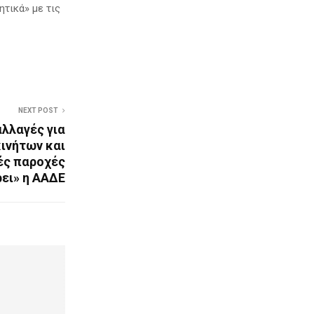
ητικά» με τις
NEXT POST
λλαγές για
ινήτων και
ές παροχές
ει» η ΑΑΔΕ