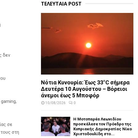
ΤΕΛΕΥΤΑΙΑ POST
ή
ς δεν
του
Νότια Κυνουρία: Έως 33°C σήμερα
Δευτέρα 10 Αυγούστου – Βόρειοι
άνεμοι έως 5 Μποφόρ
 gaming,
10/08/2026
0
Η Μοτοπαρέα Λεωνιδίου
προσκάλεσε τον Πρόεδρο της
ίας σε
Κυπριακής Δημοκρατίας Νίκο
 τους στη
Χριστοδουλίδη στο...