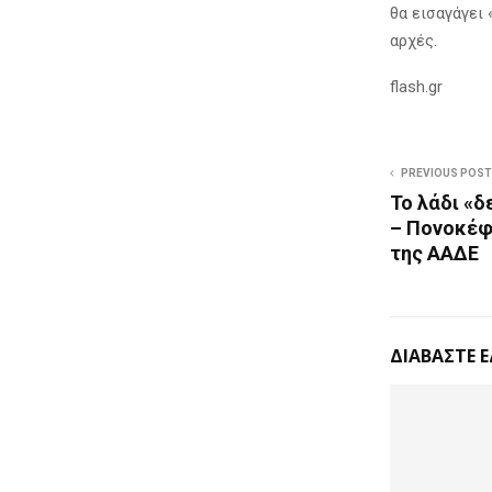
θα εισαγάγει 
αρχές.
flash.gr
PREVIOUS POST
Το λάδι «δ
– Πονοκέφ
της ΑΑΔΕ
ΔΙΑΒΑΣΤΕ 