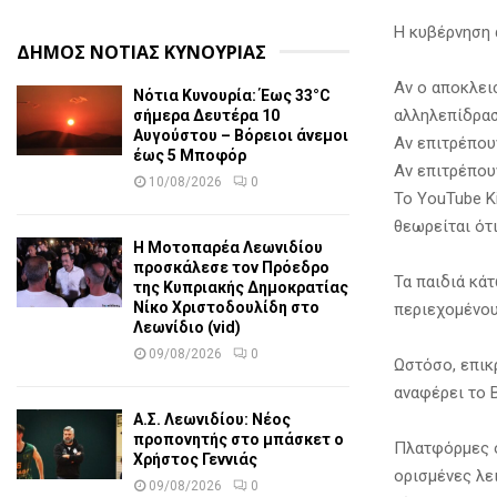
Η κυβέρνηση 
ΔΗΜΟΣ ΝΟΤΙΑΣ ΚΥΝΟΥΡΙΑΣ
Αν ο αποκλει
Νότια Κυνουρία: Έως 33°C
αλληλεπίδρασ
σήμερα Δευτέρα 10
Αυγούστου – Βόρειοι άνεμοι
Αν επιτρέπου
έως 5 Μποφόρ
Αν επιτρέπου
10/08/2026
0
Το YouTube K
θεωρείται ότ
Η Μοτοπαρέα Λεωνιδίου
προσκάλεσε τον Πρόεδρο
Τα παιδιά κά
της Κυπριακής Δημοκρατίας
Νίκο Χριστοδουλίδη στο
περιεχομένου
Λεωνίδιο (vid)
09/08/2026
0
Ωστόσο, επικ
αναφέρει το 
Α.Σ. Λεωνιδίου: Νέος
προπονητής στο μπάσκετ ο
Πλατφόρμες ό
Χρήστος Γεννιάς
ορισμένες λε
09/08/2026
0