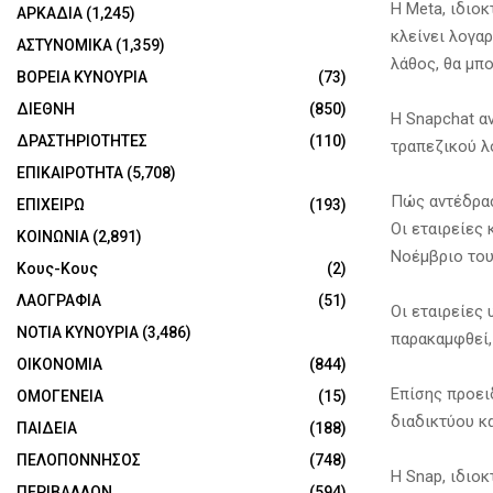
Η Meta, ιδιοκ
ΑΡΚΑΔΙΑ
(1,245)
κλείνει λογα
ΑΣΤΥΝΟΜΙΚΑ
(1,359)
λάθος, θα μπο
ΒΟΡΕΙΑ ΚΥΝΟΥΡΙΑ
(73)
ΔΙΕΘΝΗ
(850)
Η Snapchat α
ΔΡΑΣΤΗΡΙΟΤΗΤΕΣ
(110)
τραπεζικού λο
ΕΠΙΚΑΙΡΟΤΗΤΑ
(5,708)
Πώς αντέδρασ
ΕΠΙΧΕΙΡΩ
(193)
Οι εταιρείες
ΚΟΙΝΩΝΙΑ
(2,891)
Νοέμβριο του
Κους-Κους
(2)
ΛΑΟΓΡΑΦΙΑ
(51)
Οι εταιρείες
ΝΟΤΙΑ ΚΥΝΟΥΡΙΑ
(3,486)
παρακαμφθεί, 
ΟΙΚΟΝΟΜΙΑ
(844)
Επίσης προει
ΟΜΟΓΕΝΕΙΑ
(15)
διαδικτύου κα
ΠΑΙΔΕΙΑ
(188)
ΠΕΛΟΠΟΝΝΗΣΟΣ
(748)
Η Snap, ιδιοκ
ΠΕΡΙΒΑΛΛΟΝ
(594)