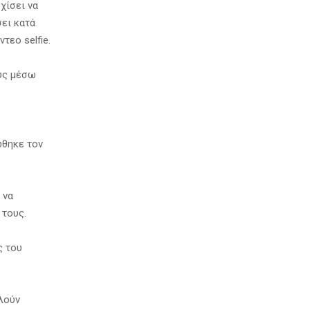
χίσει να
ει κατά
τεο selfie.
ους μέσω
ώθηκε τον
 να
 τους.
ς του
ελούν