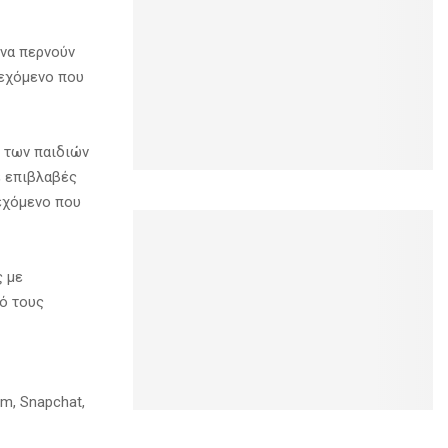
να περνούν
ιεχόμενο που
% των παιδιών
ε επιβλαβές
ιεχόμενο που
ς με
πό τους
m, Snapchat,