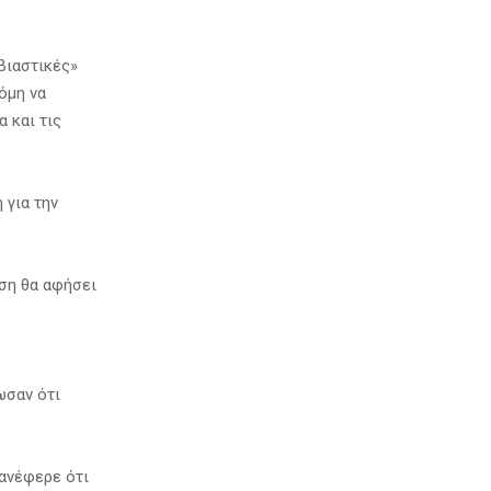
βιαστικές»
όμη να
 και τις
 για την
ση θα αφήσει
ωσαν ότι
 ανέφερε ότι