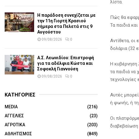
λίστα.
Η παράδοση συνεχίζεται με
Πώς θα εφαρ
την 11η Γιορτή Κρασιού
Τα παιδιά κα
σήμερα στα Πελετά στις 9
Αυγούστου
09/08/2026
0
Αντίθετα, οι 
δολάρια (32 
Α.Σ. Λεωνιδίου: Επιστροφή
για τα αδέλφια Κώστα και
Η κυβέρνηση 
Σοφοκλή Γιαννούση
τα παιδιά να
09/08/2026
0
τεχνολογίες 
ΚΑΤΗΓΟΡΙΕΣ
Αυτές μπορεί
ή φωνής, ή τ
MEDIA
(216)
ΑΓΓΕΛΙΕΣ
(23)
Οι πλατφόρμε
ΑΓΡΟΤΙΚΑ
(203)
διαβεβαίωση 
ΑΘΛΗΤΙΣΜΟΣ
(849)