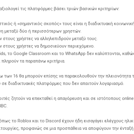
αξιολογεί τις πλατφόρμες βάσει τριών βασικών κριτηρίων:
στικός ή «σημαντικός σκοπός» τους είναι η διαδικτυακή κοινωνικ
η μεταξύ δύο ή περισσότερων χρηστών.
ν στους χρήστες να αλληλεπιδρούν μεταξύ τους.
ν στους χρήστες να δημοσιεύουν περιεχόμενο.
ids, το Google Classroom και το WhatsApp δεν καλύπτονται, καθώ
ι πληρούν τα παραπάνω κριτήρια.
τω των 16 θα μπορούν επίσης να παρακολουθούν την πλειονότητα 
 σε διαδικτυακές πλατφόρμες που δεν απαιτούν λογαριασμό.
ριτές ζητούν να επεκταθεί η απαγόρευση και σε ιστότοπους online
BBC.
πως το Roblox και το Discord έχουν ήδη εισαγάγει ελέγχους ηλικ
ιτουργίες, προφανώς σε μια προσπάθεια να αποφύγουν την ένταξή