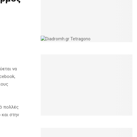
ύεται να
cebook,
έους
πό πολλές
 και στην