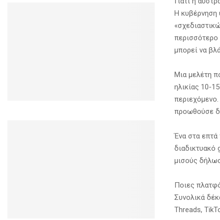
Γιατί η αυστρ
Η κυβέρνηση 
«σχεδιαστικώ
περισσότερο 
μπορεί να βλά
Μια μελέτη π
ηλικίας 10-15
περιεχόμενο.
προωθούσε δι
Ένα στα επτά
διαδικτυακό 
μισούς δήλωσα
Ποιες πλατφό
Συνολικά δέκ
Threads, TikTo