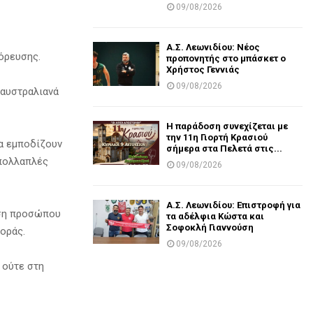
09/08/2026
Α.Σ. Λεωνιδίου: Νέος
γόρευσης.
προπονητής στο μπάσκετ ο
Χρήστος Γεννιάς
09/08/2026
 αυστραλιανά
Η παράδοση συνεχίζεται με
την 11η Γιορτή Κρασιού
να εμποδίζουν
σήμερα στα Πελετά στις...
 πολλαπλές
09/08/2026
Α.Σ. Λεωνιδίου: Επιστροφή για
ιση προσώπου
τα αδέλφια Κώστα και
Σοφοκλή Γιαννούση
οράς.
09/08/2026
 ούτε στη