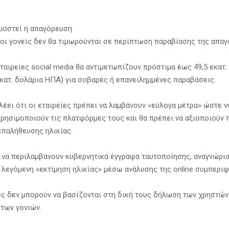
μοστεί η απαγόρευση
ι οι γονείς δεν θα τιμωρούνται σε περίπτωση παραβίασης της απα
εταιρείες social media θα αντιμετωπίζουν πρόστιμα έως 49,5 εκατ.
εκατ. δολάρια ΗΠΑ) για σοβαρές ή επανειλημμένες παραβάσεις.
λέει ότι οι εταιρείες πρέπει να λαμβάνουν «εύλογα μέτρα» ώστε 
 χρησιμοποιούν τις πλατφόρμες τους και θα πρέπει να αξιοποιούν
επαλήθευσης ηλικίας.
 να περιλαμβάνουν κυβερνητικά έγγραφα ταυτοποίησης, αναγνώρ
η λεγόμενη «εκτίμηση ηλικίας» μέσω ανάλυσης της online συμπεριφ
ς δεν μπορούν να βασίζονται στη δική τους δήλωση των χρηστών
των γονιών.