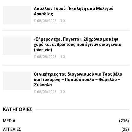
Απόλλων Τυρού : Έκπληξη από Μελιγού
Αρκαδίας
08/08/2026
0
«Σήμερον έχει Παγωτό»: 20 χρόνια με κέφι,
χορό και ανθρώπους που έγιναν οικογένεια
(pics,vid)
08/08/2026
0
Οι νικήτριες του διαγωνισμού για Τσουβέλα
και Γιοκαρίνη – Παπαδόπουλο – Φάμελλο –
Ζιώγαλα
08/08/2026
0
ΚΑΤΗΓΟΡΙΕΣ
MEDIA
(216)
ΑΓΓΕΛΙΕΣ
(23)