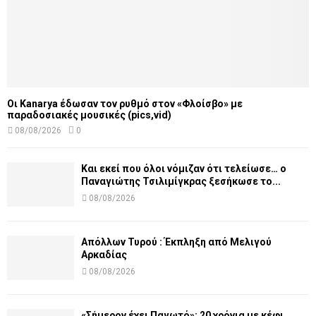
Οι Kanarya έδωσαν τον ρυθμό στον «Φλοίσβο» με
παραδοσιακές μουσικές (pics,vid)
08/08/2026
0
Και εκεί που όλοι νόμιζαν ότι τελείωσε… ο
Παναγιώτης Τσιλιμίγκρας ξεσήκωσε το...
08/08/2026
Απόλλων Τυρού : Έκπληξη από Μελιγού
Αρκαδίας
08/08/2026
«Σήμερον έχει Παγωτό»: 20 χρόνια με κέφι,