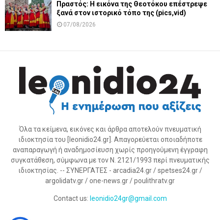
Πραστός: Η εικόνα της Θεοτόκου επέστρεψε
ξανά στον ιστορικό τόπο της (pics,vid)
07/08/2026
Όλα τα κείμενα, εικόνες και άρθρα αποτελούν πνευματική
ιδιοκτησία του [leonidio24.gr]. Απαγορεύεται οποιαδήποτε
αναπαραγωγή ή αναδημοσίευση χωρίς προηγούμενη έγγραφη
συγκατάθεση, σύμφωνα με τον Ν. 2121/1993 περί πνευματικής
ιδιοκτησίας. -- ΣΥΝΕΡΓΑΤΕΣ - arcadia24.gr / spetses24.gr /
argolidatv.gr / one-news.gr / poulithratv.gr
Contact us:
leonidio24gr@gmail.com