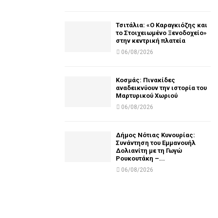
Τσιτάλια: «Ο Καραγκιόζης και
το Στοιχειωμένο Ξενοδοχείο»
στην κεντρική πλατεία
06/08/2026
Κοσμάς: Πινακίδες
αναδεικνύουν την ιστορία του
Μαρτυρικού Χωριού
06/08/2026
Δήμος Νότιας Κυνουρίας:
Συνάντηση του Εμμανουήλ
Δολιανίτη με τη Γωγώ
Ρουκουτάκη –...
06/08/2026