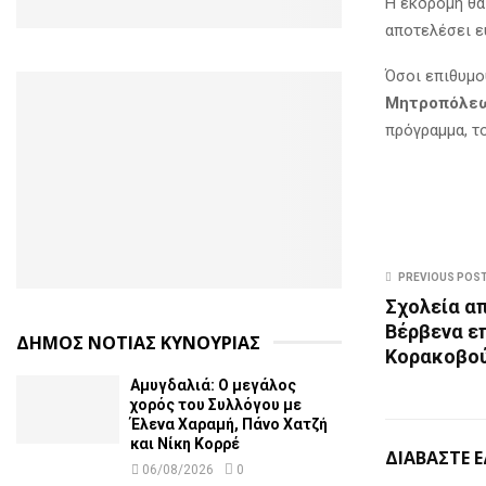
Η εκδρομή θα
αποτελέσει ε
Όσοι επιθυμο
Μητροπόλεως
πρόγραμμα, τ
PREVIOUS POS
Σχολεία απ
Βέρβενα ε
ΔΗΜΟΣ ΝΟΤΙΑΣ ΚΥΝΟΥΡΙΑΣ
Κορακοβού
Αμυγδαλιά: Ο μεγάλος
χορός του Συλλόγου με
Έλενα Χαραμή, Πάνο Χατζή
και Νίκη Κορρέ
ΔΙΑΒΑΣΤΕ 
06/08/2026
0