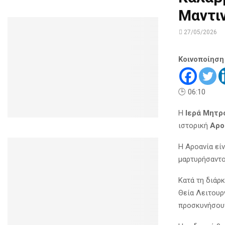
Μαντιν
27/05/2026
Κοινοποίηση
🕒 06:10
Η
Ιερά Μητρ
ιστορική
Αρο
Η Αροανία είν
μαρτυρήσαντο
Κατά τη διάρ
Θεία Λειτουρ
προσκυνήσουν