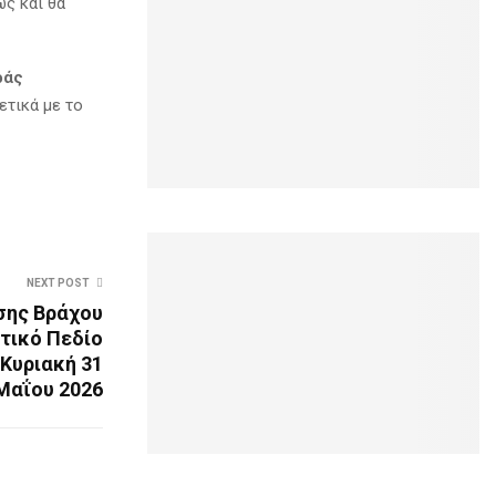
ς και θα
ράς
τικά με το
NEXT POST
σης Βράχου
τικό Πεδίο
 Κυριακή 31
Μαΐου 2026