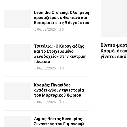
Leonidio Cruising: Ολοήμερη
κρουαζιέρα σε Φωκιανό και
Κυπαρίσσι στις 9 Αυγούστου
06/08/2026
0
Βίντεο-μαρτ
Τσιτάλια: «Ο Καραγκιόζης
Κοσμά: όταν
και το Στοιχειωμένο
γίνεται εικό
Ξενοδοχείο» στην κεντρική
πλατεία
06/08/2026
0
Κοσμάς: Πινακίδες
αναδεικνύουν την ιστορία
του Μαρτυρικού Χωριού
06/08/2026
0
Δήμος Νότιας Κυνουρίας:
Συνάντηση του Εμμανουήλ