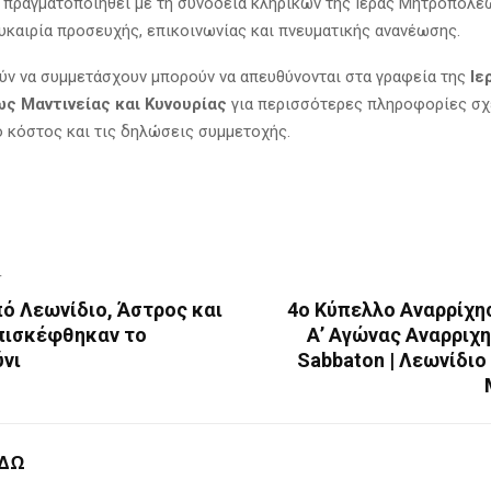
 πραγματοποιηθεί με τη συνοδεία κληρικών της Ιεράς Μητροπόλεω
υκαιρία προσευχής, επικοινωνίας και πνευματικής ανανέωσης.
ύν να συμμετάσχουν μπορούν να απευθύνονται στα γραφεία της
Ιε
 Μαντινείας και Κυνουρίας
για περισσότερες πληροφορίες σχε
ο κόστος και τις δηλώσεις συμμετοχής.
T
ό Λεωνίδιο, Άστρος και
4ο Κύπελλο Αναρρίχη
πισκέφθηκαν το
Α’ Αγώνας Αναρριχη
νι
Sabbaton | Λεωνίδιο
ΕΔΩ