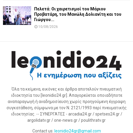
Πελετά: Οι χαιρετισμοί του Μάριου
Προβατάρη, του Μανώλη Δολιανίτη και του
Γιώργου...
10/08/2026
Όλα τα κείμενα, εικόνες και άρθρα αποτελούν πνευματική
ιδιοκτησία του [leonidio24.gr]. Απαγορεύεται οποιαδήποτε
αναπαραγωγή ή αναδημοσίευση χωρίς προηγούμενη έγγραφη
συγκατάθεση, σύμφωνα με τον Ν. 2121/1993 περί πνευματικής
ιδιοκτησίας. -- ΣΥΝΕΡΓΑΤΕΣ - arcadia24.gr / spetses24.gr /
argolidatv.gr / one-news.gr / poulithratv.gr
Contact us:
leonidio24gr@gmail.com