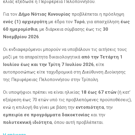
ελιάς εξέδωσε η Περιφέρεια Πελοποννήσου.
Για τον
Δήμο Νότιας Κυνουρίας
προβλέπεται η πρόσληψη
ενός (1) αρχιεργάτη
με έδρα τον
Τυρό
, για απασχόληση
έως
60 ημερομίσθια
, με διάρκεια σύμβασης έως τις
30
Νοεμβρίου 2026
.
Οι ενδιαφερόμενοι μπορούν να υποβάλουν τις αιτήσεις τους
μαζί με τα απαραίτητα δικαιολογητικά
από την Τετάρτη 1
Ιουλίου έως και την Τρίτη 7 Ιουλίου 2026
, είτε
αυτοπροσώπως είτε ταχυδρομικά στη Διεύθυνση Διοίκησης
της Περιφέρειας Πελοποννήσου στην Τρίπολη.
Οι υποψήφιοι πρέπει να είναι ηλικίας
18 έως 67 ετών
(ή κατ’
εξαίρεση έως 70 ετών υπό τις προβλεπόμενες προϋποθέσεις),
ενώ η επιλογή θα γίνει με βάση την
εντοπιότητα
, την
εμπειρία σε προγράμματα δακοκτονίας
και την
πολυτεκνική ιδιότητα
, όπου αυτή προβλέπεται.
Η απόφαση