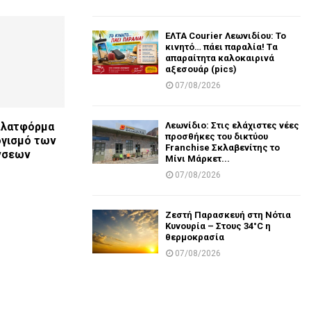
ΕΛΤΑ Courier Λεωνιδίου: Το
κινητό… πάει παραλία! Tα
απαραίτητα καλοκαιρινά
αξεσουάρ (pics)
07/08/2026
Λεωνίδιο: Στις ελάχιστες νέες
πλατφόρμα
προσθήκες του δικτύου
ογισμό των
Franchise Σκλαβενίτης το
νσεων
Μίνι Μάρκετ...
07/08/2026
Ζεστή Παρασκευή στη Νότια
Κυνουρία – Στους 34°C η
θερμοκρασία
07/08/2026