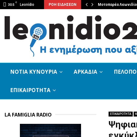
C
άντηση του Εμμανουήλ Δολιανίτη…
Leonídio
ΡΟΗ ΕΙΔΗΣΕΩΝ
Μοτοπαρέα Λεωνιδίου
30.5
ΝΟΤΙΑ ΚΥΝΟΥΡΙΑ
ΑΡΚΑΔΙΑ
ΠΕΛΟΠ
ΕΠΙΚΑΙΡΟΤΗΤΑ
LA FAMIGLIA RADIO
ΕΠΙΚΑΙΡΟΤΗΤΑ
Κ
Ψηφιακ
εγκύκλ