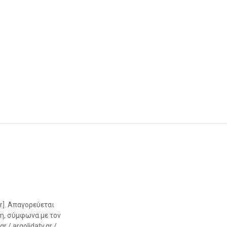
r]. Απαγορεύεται
η, σύμφωνα με τον
 / argolidatv.gr /