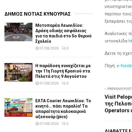
υποστηρικτικ
ΔΗΜΟΣ ΝΟΤΙΑΣ ΚΥΝΟΥΡΙΑΣ
περίπου τους
ξεπεράσει τις
Μοτοπαρέα Λεωνιδίου:
Δράση οδικής ασφάλειας
Αναλυτικές π
για τα παιδιά στο 5ο Θερινό
ιστοσελίδα
ht
Σχολείο
07/08/2026
0
Δείτε τη σχε
Πηγή:
e-forolo
Η παράδοση συνεχίζεται με
την 11η Γιορτή Κρασιού στα
Πελετά στις 9 Αυγούστου
07/08/2026
0
PREVIOUS POST
Visit Pelo
ΕΛΤΑ Courier Λεωνιδίου: Το
της Πελοπ
κινητό… πάει παραλία! Tα
Operators 
απαραίτητα καλοκαιρινά
αξεσουάρ (pics)
07/08/2026
0
ΔΙΑΒΑΣΤΕ 