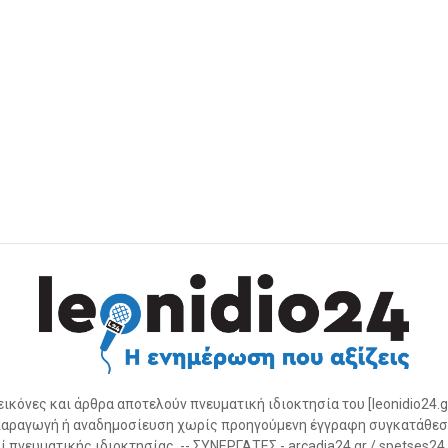
 εικόνες και άρθρα αποτελούν πνευματική ιδιοκτησία του [leonidio24.g
αραγωγή ή αναδημοσίευση χωρίς προηγούμενη έγγραφη συγκατάθεσ
 πνευματικής ιδιοκτησίας. -- ΣΥΝΕΡΓΑΤΕΣ - arcadia24.gr / spetses24.gr