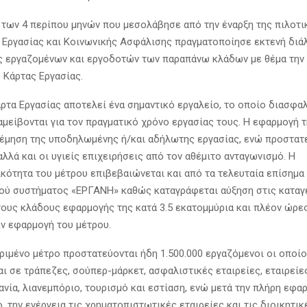
 των 4 περίπου μηνών που μεσολάβησε από την έναρξη της πιλοτι
 Εργασίας και Κοινωνικής Ασφάλισης πραγματοποίησε εκτενή διά
 εργαζομένων και εργοδοτών των παραπάνω κλάδων με θέμα την
 Κάρτας Εργασίας.
ρτα Εργασίας αποτελεί ένα σημαντικό εργαλείο, το οποίο διασφαλί
αμείβονται για τον πραγματικό χρόνο εργασίας τους. Η εφαρμογή 
έμηση της υποδηλωμένης ή/και αδήλωτης εργασίας, ενώ προστατε
λλά και οι υγιείς επιχειρήσεις από τον αθέμιτο ανταγωνισμό. Η
κότητα του μέτρου επιβεβαιώνεται και από τα τελευταία επίσημα 
ύ συστήματος «ΕΡΓΑΝΗ» καθώς καταγράφεται αύξηση στις καταγ
ους κλάδους εφαρμογής της κατά 3.5 εκατομμύρια και πλέον ώρε
ην εφαρμογή του μέτρου.
ριμένο μέτρο προστατεύονται ήδη 1.500.000 εργαζόμενοι οι οποίο
 σε τράπεζες, σούπερ-μάρκετ, ασφαλιστικές εταιρείες, εταιρείες 
ανία, λιανεμπόριο, τουρισμό και εστίαση, ενώ μετά την πλήρη εφα
 την ενέργεια τις χρηματοπιστωτικές εταιρείες και τις διοικητικ