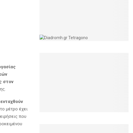
ργασίας
κών
ς στον
ης.
 ενταχθούν
 το μέτρο έχει
χειρήσεις που
ροκειμένου