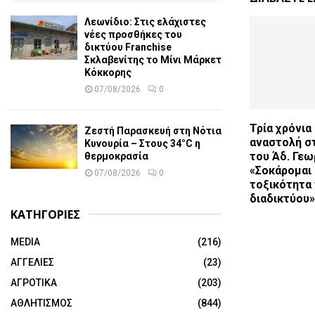
Λεωνίδιο: Στις ελάχιστες
νέες προσθήκες του
δικτύου Franchise
Σκλαβενίτης το Μίνι Μάρκετ
Κόκκορης
07/08/2026
0
Τρία χρόνια
Ζεστή Παρασκευή στη Νότια
αναστολή σ
Κυνουρία – Στους 34°C η
του Άδ. Γεω
θερμοκρασία
«Σοκάρομαι
07/08/2026
0
τοξικότητα
διαδικτύου»
ΚΑΤΗΓΟΡΙΕΣ
MEDIA
(216)
ΑΓΓΕΛΙΕΣ
(23)
ΑΓΡΟΤΙΚΑ
(203)
ΑΘΛΗΤΙΣΜΟΣ
(844)