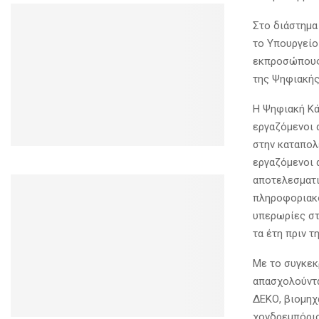
Στο διάστημα
το Υπουργείο
εκπροσώπους
της Ψηφιακής
Η Ψηφιακή Κά
εργαζόμενοι 
στην καταπολ
εργαζόμενοι α
αποτελεσματι
πληροφοριακο
υπερωρίες στ
τα έτη πριν τ
Με το συγκεκ
απασχολούνται
ΔΕΚΟ, βιομηχ
χονδρεμπόριο,