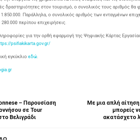
ές δραστηριότητες στον τουρισμό, ο συνολικός τους αριθμός θα 
 1.850.000. Παράλληλα, ο συνολικός αριθμός των ενταγμένων επιχ
 280.000 περίπου επιχειρήσεις.
ληροφορίες για την ορθή εφαρμογή της Ψηφιακής Κάρτας Εργασία
tps://psifiakikarta.gov.gr/
τική εγκύκλιο
εδώ
.
gia.gr
ponnese – Παρουσίαση
Με μια απλή αίτηση
οννήσου σε Tour
μπορείς ν
στο Βελιγράδι
ακατάσχετο 
ΕΔΩ