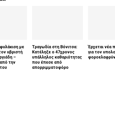
 φυλάκιση με
Τραγωδία στη Βόνιτσα:
Έρχεται νέα 
τον υβριστή
Κατέληξε ο 47χρονος
για τον υπολ
ργιάδη –
υπάλληλος καθαριότητας
φοροελαφρύ
 από την
που έπεσε από
 του
απορριμματοφόρο