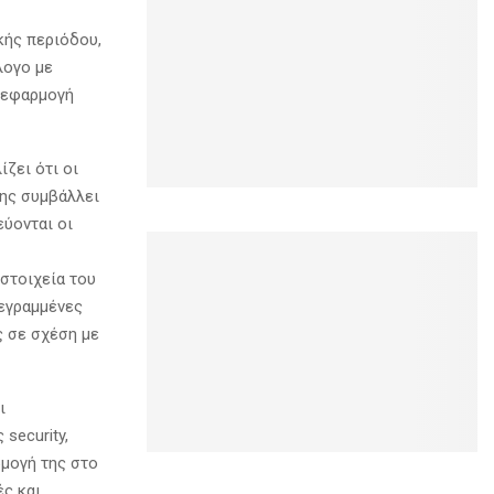
κής περιόδου,
λογο με
 εφαρμογή
ζει ότι οι
της συμβάλλει
ύονται οι
στοιχεία του
εγραμμένες
ς σε σχέση με
ι
security,
ρμογή της στο
ές και