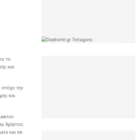
ου το
κής και
ε στόχο την
ψης και
μακίου
και Χρήστος
λείο και σε