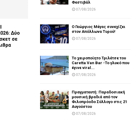
Φεστιβάλ
07/08/2026
l
Ο Γεώργιος Μέγας συνεχίζει
στον Απόλλωνα Τυρού!
026: Δύο
σκετ σε
07/08/2026
λιθρα
Το χειροποίητο Τριλέτσε του
Caretta Van Bar -Το γλυκό που
έγινε viral...
07/08/2026
Πραγματευτή: Παραδοσιακή
μουσική βραδιά από τον
Φιλοπρόοδο Σύλλογο στις 21
Αυγούστου
07/08/2026