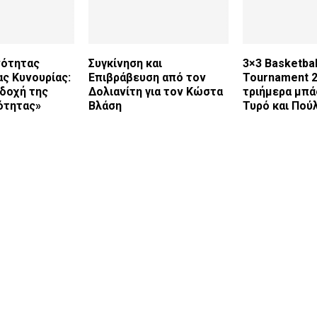
νότητας
Συγκίνηση και
3×3 Basketbal
ς Κυνουρίας:
Επιβράβευση από τον
Tournament 2
δοχή της
Δολιανίτη για τον Κώστα
τριήμερα μπά
ότητας»
Βλάση
Τυρό και Πού