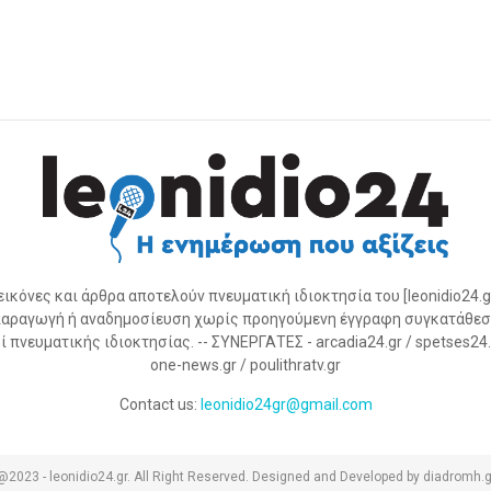
 εικόνες και άρθρα αποτελούν πνευματική ιδιοκτησία του [leonidio24.g
αραγωγή ή αναδημοσίευση χωρίς προηγούμενη έγγραφη συγκατάθεσ
 πνευματικής ιδιοκτησίας. -- ΣΥΝΕΡΓΑΤΕΣ - arcadia24.gr / spetses24.gr
one-news.gr / poulithratv.gr
Contact us:
leonidio24gr@gmail.com
@2023 - leonidio24.gr. All Right Reserved. Designed and Developed by diadromh.g