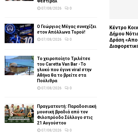
Φεστιβάλ
07/08/2026
0
Ο Γεώργιος Μέγας συνεχίζει
Κέντρο Κοι
στον Απόλλωνα Τυρού!
Δήμου Νότια
Δράση «Απο
07/08/2026
0
Διαφορετικ
Το χειροποίητο Τριλέτσε
του Caretta Van Bar -Το
γλυκό που έγινε viral στην
Αθήνα θα το βρείτε στα
Πούλιθρα
07/08/2026
0
Πραγματευτή: Παραδοσιακή
μουσική βραδιά από τον
Φιλοπρόοδο Σύλλογο στις
21 Αυγούστου
07/08/2026
0