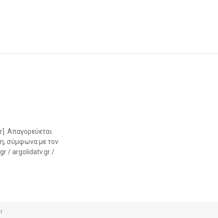
r]. Απαγορεύεται
η, σύμφωνα με τον
 / argolidatv.gr /
r