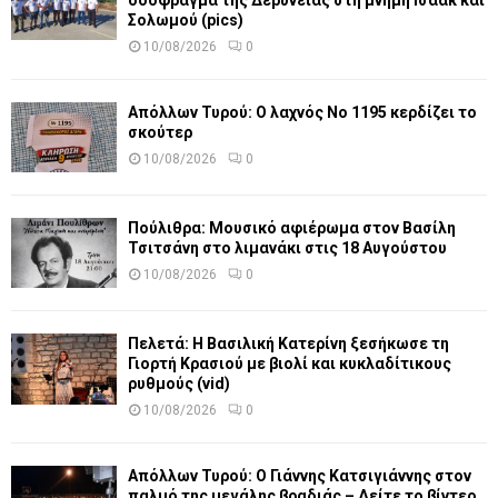
Σολωμού (pics)
10/08/2026
0
Απόλλων Τυρού: Ο λαχνός Νο 1195 κερδίζει το
σκούτερ
10/08/2026
0
Πούλιθρα: Μουσικό αφιέρωμα στον Βασίλη
Τσιτσάνη στο λιμανάκι στις 18 Αυγούστου
10/08/2026
0
Πελετά: Η Βασιλική Κατερίνη ξεσήκωσε τη
Γιορτή Κρασιού με βιολί και κυκλαδίτικους
ρυθμούς (vid)
10/08/2026
0
Απόλλων Τυρού: Ο Γιάννης Κατσιγιάννης στον
παλμό της μεγάλης βραδιάς – Δείτε το βίντεο