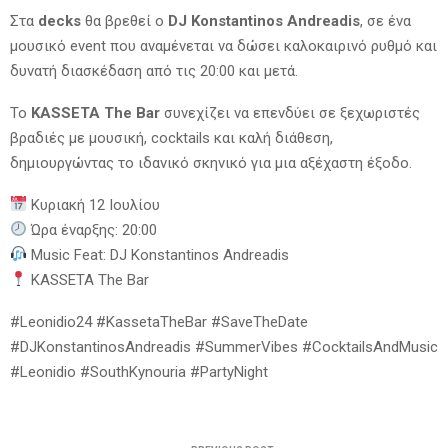
Στα
decks
θα βρεθεί ο
DJ Konstantinos Andreadis
, σε ένα
μουσικό event που αναμένεται να δώσει καλοκαιρινό ρυθμό και
δυνατή διασκέδαση από τις 20:00 και μετά.
Το
KASSETA The Bar
συνεχίζει να επενδύει σε ξεχωριστές
βραδιές με μουσική, cocktails και καλή διάθεση,
δημιουργώντας το ιδανικό σκηνικό για μια αξέχαστη έξοδο.
Κυριακή 12 Ιουλίου
Ώρα έναρξης: 20:00
Music Feat: DJ Konstantinos Andreadis
KASSETA The Bar
#Leonidio24 #KassetaTheBar #SaveTheDate
#DJKonstantinosAndreadis #SummerVibes #CocktailsAndMusic
#Leonidio #SouthKynouria #PartyNight