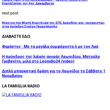
Εορτάζοντες της 4ης Δεκεμβρίου
next post
Νίκη για την Μικτή Κοριτσιών της ΕΠΣ Αρκαδίας και «ευχαριστώ»
στον πρόεδρο Σταύρο Γεωργόπουλο
ΔΙΑΒΑΣΤΕ ΕΔΩ
Φαράντος : Mε τα μεγάλα συμφέροντα ή με τον Λαό
Η πρόεδρος της λαϊκής αγοράς Λεωνιδίου, Ματούλα
Γρεβενίτη, μιλά στο Leonidio24 (video)
Διπλή μπασκετική δράση για το Λεωνίδιο το Σάββατο 1
Νοεμβρίου
LA FAMIGLIA RADIO