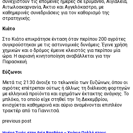
συνεχιστούν τις επόμενες ημέρες σε Ερύμανθο, Αιγιάλεια,
Αιτωλοακαρνανία, Άκτιο και Αγγελόκαστρο, με
καθημερινές συνεδριάσεις για τον καθορισμό της
στρατηγικής.
Κιάτο
Στο Κιάτο επικράτησε ένταση όταν περίπου 200 αγρότες
συγκρούστηκαν με τις αστυνομικές δυνάμεις. Έγινε χρήση
χημικών και ο δρόμος έμεινε κλειστός για περίπου μία
ώρα. Η αυριανή κινητοποίηση αναβάλλεται για την
Παρασκευή.
Εύζωνοι
Μετά τις 21:30 άνοιξε το τελωνείο των Ευζώνων, όπου οι
αγρότες επέτρεπαν ούτως ή άλλως τη διέλευση φορτηγών
με ελληνικά προϊόντα και οχημάτων έκτακτης ανάγκης. Το
μπλόκο, το οποίο είχε στηθεί την 1η Δεκεμβρίου,
ενισχύεται καθημερινά και αύριο αναμένονται επιπλέον
τρακτέρ από τα Γιαννιτσά.
previous post
Ημέρα Τιμής στην Αγία Βαρβάρα – Χρόνια Πολλά στους