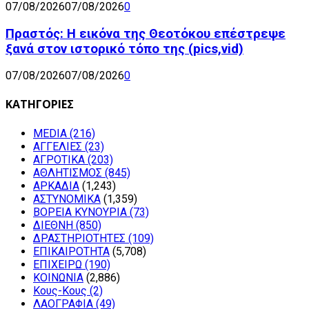
07/08/2026
07/08/2026
0
Πραστός: Η εικόνα της Θεοτόκου επέστρεψε
ξανά στον ιστορικό τόπο της (pics,vid)
07/08/2026
07/08/2026
0
ΚΑΤΗΓΟΡΙΕΣ
MEDIA
(216)
ΑΓΓΕΛΙΕΣ
(23)
ΑΓΡΟΤΙΚΑ
(203)
ΑΘΛΗΤΙΣΜΟΣ
(845)
ΑΡΚΑΔΙΑ
(1,243)
ΑΣΤΥΝΟΜΙΚΑ
(1,359)
ΒΟΡΕΙΑ ΚΥΝΟΥΡΙΑ
(73)
ΔΙΕΘΝΗ
(850)
ΔΡΑΣΤΗΡΙΟΤΗΤΕΣ
(109)
ΕΠΙΚΑΙΡΟΤΗΤΑ
(5,708)
ΕΠΙΧΕΙΡΩ
(190)
ΚΟΙΝΩΝΙΑ
(2,886)
Κους-Κους
(2)
ΛΑΟΓΡΑΦΙΑ
(49)