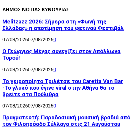
ΔΗΜΟΣ ΝΟΤΙΑΣ ΚΥΝΟΥΡΙΑΣ
Melitzazz 2026: Σήμερα στη «Φωνή της
Ελλάδας» η αποτίμηση του φετινού Φεστιβάλ
07/08/2026
07/08/2026
0
Ο Γεώργιος Μέγας συνεχίζει στον Απόλλωνα
Τυρού!
07/08/2026
07/08/2026
0
Το χειροποίητο Τριλέτσε του Caretta Van Bar
-Το γλυκό που έγινε viral στην Αθήνα θα το
βρείτε στα Πούλιθρα
07/08/2026
07/08/2026
0
Πραγματευτή: Παραδοσιακή μουσική βραδιά από
τον Φιλοπρόοδο Σύλλογο στις 21 Αυγούστου