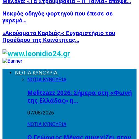
Μελανά: «Τα Στρουμφάκια – Η Ταινία» απόψε…
Νεκρός οδηγός φορτηγού που έπεσε σε
γκρεμό…
«Ακούσματα Καρδιάς»: Ευχαριστήριο του
Προέδρου της Κοινότητας…
ΝΟΤΙΑ ΚΥΝΟΥΡΙΑ
ΝΟΤΙΑ ΚΥΝΟΥΡΙΑ
Melitzazz 2026: Σήμερα στη «Φωνή
της Ελλάδας» η…
07/08/2026
ΝΟΤΙΑ ΚΥΝΟΥΡΙΑ
Ο Γεώργιος Μέγας συνεχίζει στον