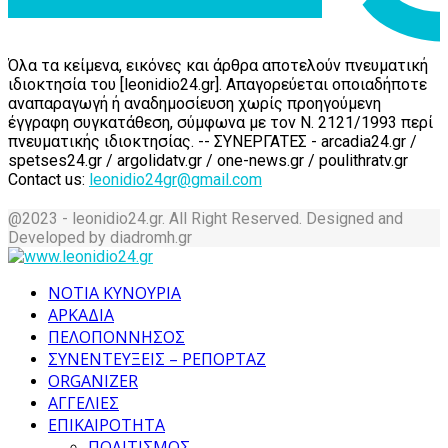
Όλα τα κείμενα, εικόνες και άρθρα αποτελούν πνευματική
ιδιοκτησία του [leonidio24.gr]. Απαγορεύεται οποιαδήποτε
αναπαραγωγή ή αναδημοσίευση χωρίς προηγούμενη
έγγραφη συγκατάθεση, σύμφωνα με τον Ν. 2121/1993 περί
πνευματικής ιδιοκτησίας. -- ΣΥΝΕΡΓΑΤΕΣ - arcadia24.gr /
spetses24.gr / argolidatv.gr / one-news.gr / poulithratv.gr
Contact us:
leonidio24gr@gmail.com
@2023 - leonidio24.gr. All Right Reserved. Designed and
Developed by diadromh.gr
Facebook
Twitter
Instagram
Pinterest
Tumblr
Youtube
ΝΟΤΙΑ ΚΥΝΟΥΡΙΑ
ΑΡΚΑΔΙΑ
ΠΕΛΟΠΟΝΝΗΣΟΣ
ΣΥΝΕΝΤΕΥΞΕΙΣ – ΡΕΠΟΡΤΑΖ
ORGANIZER
ΑΓΓΕΛΙΕΣ
ΕΠΙΚΑΙΡΟΤΗΤΑ
ΠΟΛΙΤΙΣΜΟΣ