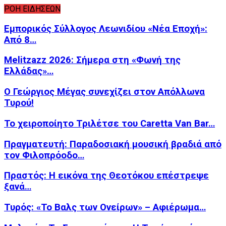
ΡΟΗ ΕΙΔΗΣΕΩΝ
Εμπορικός Σύλλογος Λεωνιδίου «Νέα Εποχή»:
Από 8…
Melitzazz 2026: Σήμερα στη «Φωνή της
Ελλάδας»…
Ο Γεώργιος Μέγας συνεχίζει στον Απόλλωνα
Τυρού!
Το χειροποίητο Τριλέτσε του Caretta Van Bar…
Πραγματευτή: Παραδοσιακή μουσική βραδιά από
τον Φιλοπρόοδο…
Πραστός: Η εικόνα της Θεοτόκου επέστρεψε
ξανά…
Τυρός: «Το Βαλς των Ονείρων» – Αφιέρωμα…