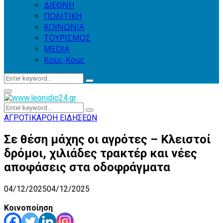
ΔΙΕΘΝΗ
ΠΟΛΙΤΙΚΗ
ΚΟΙΝΩΝΙΑ
ΤΟΥΡΙΣΜΟΣ
MEDIA
Κους-Κους
Search
Search
for:
Primary
Menu
Search
Search
for:
ΑΓΡΟΤΙΚΑ
ΡΟΗ ΕΙΔΗΣΕΩΝ
Σε θέση μάχης οι αγρότες – Κλειστοί
δρόμοι, χιλιάδες τρακτέρ και νέες
αποφάσεις στα οδοφράγματα
04/12/2025
04/12/2025
Κοινοποίηση