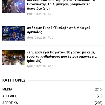
Παναγιώτης Τσιλιμίγκρας ξεσήκωσε το
Λεωνίδιο (vid)
08/08/2026
0
Απόλλων Τυρού : Έκπληξη από Μελιγού
Αρκαδίας
08/08/2026
0
«Σήμερον έχει Παγωτό»: 20 χρόνια με κέφι,
χορό και ανθρώπους που έγιναν οικογένεια
(pics,vid)
08/08/2026
0
ΚΑΤΗΓΟΡΙΕΣ
MEDIA
(216)
ΑΓΓΕΛΙΕΣ
(23)
ΑΓΡΟΤΙΚΑ
(203)