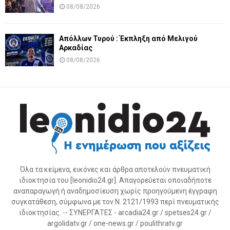
08/08/2026
Απόλλων Τυρού : Έκπληξη από Μελιγού
Αρκαδίας
08/08/2026
Όλα τα κείμενα, εικόνες και άρθρα αποτελούν πνευματική
ιδιοκτησία του [leonidio24.gr]. Απαγορεύεται οποιαδήποτε
αναπαραγωγή ή αναδημοσίευση χωρίς προηγούμενη έγγραφη
συγκατάθεση, σύμφωνα με τον Ν. 2121/1993 περί πνευματικής
ιδιοκτησίας. -- ΣΥΝΕΡΓΑΤΕΣ - arcadia24.gr / spetses24.gr /
argolidatv.gr / one-news.gr / poulithratv.gr