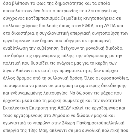
όσα βλέπουν το φως της δημοσιότητας και τα οποία
αποκαλύπτουν ένα δίκτυο πατρωνίας που λειτουργεί ως
σύγχρονος κοτζαμπασισμός.Οι μαζικές κινητοποιήσεις σε
πολλούς χώρους δουλειάς όπως στον ΕΦΚΑ, στη ΔΥΠΑ και
στα δικαστήρια, η συγκλονιστική απεργιακή κινητοποίηση των
εργαζομένων των δήμων που οδήγησε σε προσωρινή
αναδίπλωση την κυβέρνηση, δείχνουν τη μοναδική διέξοδο,
τον δρόμο της οργανωμένης πάλης, της σύγκρουσης με την
πολιτική που θυσιάζει τις ανάγκες μας για τα κέρδη των
λίγων.Απέναντι σε αυτή την πραγματικότητα, δεν υπάρχει
άλλος δρόμος από τη συλλογική δράση. Όλες οι ομοσπονδίες,
τα σωματεία να μπουν σε μια φάση ισχυρότερης διεκδίκησης
και ενδυναμωμένης λειτουργίας. Να δώσουν τις μάχες που
έρχονται μέσα από τη μαζική συμμετοχή και την ενότητα.Η
Εκτελεστική Επιτροπή της ΑΔΕΔΥ καλεί τις εργαζόμενες και
τους εργαζόμενους στο Δημόσιο να δώσουν μαζικά και
αγωνιστικά το «παρών» στην 24ωρη Πανδημοσιοϋπαλληλική
απεργία της 13ης Μάη, απέναντι σε μια συνολική πολιτική που