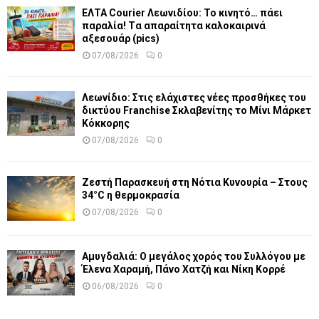
ΕΛΤΑ Courier Λεωνιδίου: Το κινητό… πάει
παραλία! Tα απαραίτητα καλοκαιρινά
αξεσουάρ (pics)
07/08/2026
0
Λεωνίδιο: Στις ελάχιστες νέες προσθήκες του
δικτύου Franchise Σκλαβενίτης το Μίνι Μάρκετ
Κόκκορης
07/08/2026
0
Ζεστή Παρασκευή στη Νότια Κυνουρία – Στους
34°C η θερμοκρασία
07/08/2026
0
Αμυγδαλιά: Ο μεγάλος χορός του Συλλόγου με
Έλενα Χαραμή, Πάνο Χατζή και Νίκη Κορρέ
06/08/2026
0