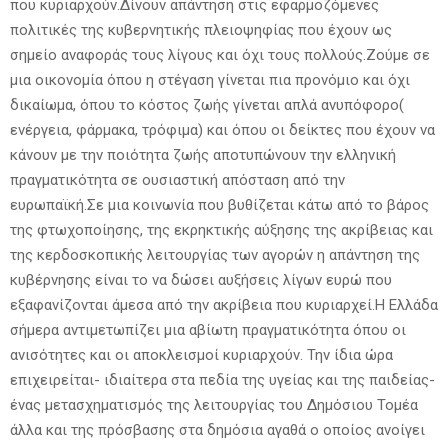
που κυριαρχούν.Δίνουν απάντηση στις εφαρμοζόμενες
πολιτικές της κυβερνητικής πλειοψηφίας που έχουν ως
σημείο αναφοράς τους λίγους και όχι τους πολλούς.Ζούμε σε
μια οικονομία όπου η στέγαση γίνεται πια προνόμιο και όχι
δικαίωμα, όπου το κόστος ζωής γίνεται απλά ανυπόφορο(
ενέργεια, φάρμακα, τρόφιμα) και όπου οι δείκτες που έχουν να
κάνουν με την ποιότητα ζωής αποτυπώνουν την ελληνική
πραγματικότητα σε ουσιαστική απόσταση από την
ευρωπαϊκή.Σε μια κοινωνία που βυθίζεται κάτω από το βάρος
της φτωχοποίησης, της εκρηκτικής αύξησης της ακρίβειας και
της κερδοσκοπικής λειτουργίας των αγορών η απάντηση της
κυβέρνησης είναι το να δώσει αυξήσεις λίγων ευρώ που
εξαφανίζονται άμεσα από την ακρίβεια που κυριαρχεί.Η Ελλάδα
σήμερα αντιμετωπίζει μια αβίωτη πραγματικότητα όπου οι
ανισότητες και οι αποκλεισμοί κυριαρχούν. Την ίδια ώρα
επιχειρείται- ιδιαίτερα στα πεδία της υγείας και της παιδείας-
ένας μετασχηματισμός της λειτουργίας του Δημόσιου Τομέα
άλλα και της πρόσβασης στα δημόσια αγαθά ο οποίος ανοίγει