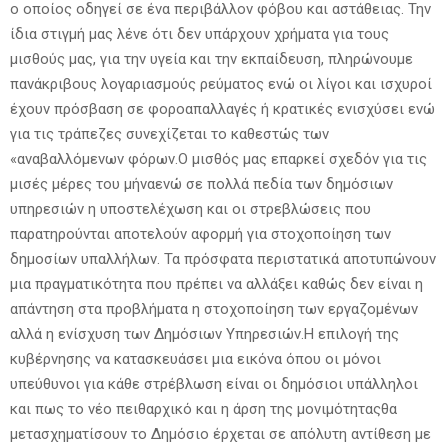
ο οποίος οδηγεί σε ένα περιβάλλον φόβου και αστάθειας. Την
ίδια στιγμή μας λένε ότι δεν υπάρχουν χρήματα για τους
μισθούς μας, για την υγεία και την εκπαίδευση, πληρώνουμε
πανάκριβους λογαριασμούς ρεύματος ενώ οι λίγοι και ισχυροί
έχουν πρόσβαση σε φοροαπαλλαγές ή κρατικές ενισχύσει ενώ
για τις τράπεζες συνεχίζεται το καθεστώς των
«αναβαλλόμενων φόρων.Ο μισθός μας επαρκεί σχεδόν για τις
μισές μέρες του μήναενώ σε πολλά πεδία των δημόσιων
υπηρεσιών η υποστελέχωση και οι στρεβλώσεις που
παρατηρούνται αποτελούν αφορμή για στοχοποίηση των
δημοσίων υπαλλήλων. Τα πρόσφατα περιστατικά αποτυπώνουν
μια πραγματικότητα που πρέπει να αλλάξει καθώς δεν είναι η
απάντηση στα προβλήματα η στοχοποίηση των εργαζομένων
αλλά η ενίσχυση των Δημόσιων Υπηρεσιών.Η επιλογή της
κυβέρνησης να κατασκευάσει μια εικόνα όπου οι μόνοι
υπεύθυνοι για κάθε στρέβλωση είναι οι δημόσιοι υπάλληλοι
και πως το νέο πειθαρχικό και η άρση της μονιμότηταςθα
μετασχηματίσουν το Δημόσιο έρχεται σε απόλυτη αντίθεση με