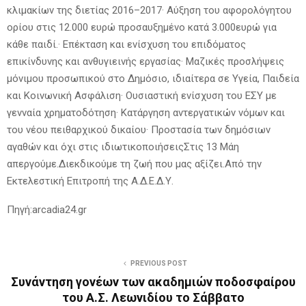
κλιμακίων της διετίας 2016–2017· Αύξηση του αφορολόγητου
ορίου στις 12.000 ευρώ προσαυξημένο κατά 3.000ευρώ για
κάθε παιδί.· Επέκταση και ενίσχυση του επιδόματος
επικίνδυνης και ανθυγιεινής εργασίας· Μαζικές προσλήψεις
μόνιμου προσωπικού στο Δημόσιο, ιδιαίτερα σε Υγεία, Παιδεία
και Κοινωνική Ασφάλιση· Ουσιαστική ενίσχυση του ΕΣΥ με
γενναία χρηματοδότηση· Κατάργηση αντεργατικών νόμων και
του νέου πειθαρχικού δικαίου· Προστασία των δημόσιων
αγαθών και όχι στις ιδιωτικοποιήσειςΣτις 13 Μάη
απεργούμε.Διεκδικούμε τη ζωή που μας αξίζει.Από την
Εκτελεστική Επιτροπή της Α.Δ.Ε.Δ.Υ.
Πηγή:arcadia24.gr
PREVIOUS POST
Συνάντηση γονέων των ακαδημιών ποδοσφαίρου
του Α.Σ. Λεωνιδίου το Σάββατο