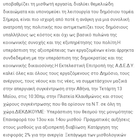
υποβαθμίζει τη μισθωτή εργασία, διαλύει θεμελιώδη
δικαιώματα και υπονομεύει τη λειτουργία του δημόσιου τομέα.
Σήμερα, είναι πιο ισχυρή από ποτέ η ανάγκη για μια συνολική
ανατροπή της πολιτικής που αντιμετωπίζει τους δημόσιους
υπαλλήλους ως κόστος και όχι ως βασικό πυλώνα της
κοινωνικής συνοχής και της εξυπηρέτησης του πολίτη.Η
υπεράσπιση της αξιοπρέπειας των εργαζομένων είναι άρρηκτα
συνδεδεμένη με την υπεράσπιση της δημοκρατίας και της
κοινωνικής δικαιοσύνης.Η Εκτελεστική Επιτροπή της Α.Δ.Ε.Δ.Υ.
καλεί όλες και όλους τους εργαζόμενους στο Δημόσιο, τους
ανέργους, τους νέους και τις νέες, να συμμετάσχουν μαζικά
στην απεργιακή συγκέντρωση στην Αθήνα, την Τετάρτη 13
Μαΐου, στις 10:30πμ, στην Πλατεία Κλαυθμώνος και στους
χώρους συγκέντρωσης που θα ορίσουν τα Ν.Τ. σε όλη τη
χώρα.ΔΙΕΚΔΙΚΟΥΜΕ:· Υπεράσπιση του θεσμού της μονιμότητας·
Επαναφορά του 13ου και 14ου μισθού· Πραγματικές αυξήσεις
στους μισθούς για αξιοπρεπή διαβίωση· Κατάργηση της
εισφοράς 2% για την ανεργία· Ξεπάγωμα των μισθολογικών