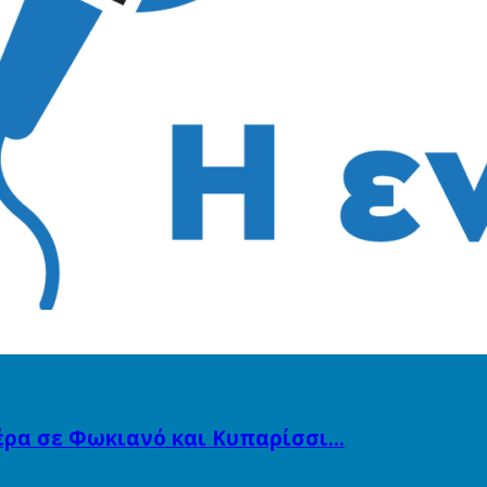
ιέρα σε Φωκιανό και Κυπαρίσσι…