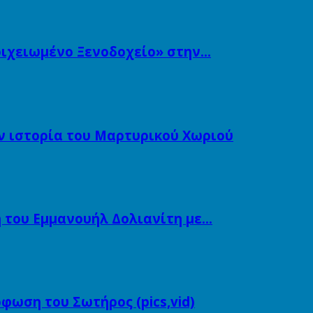
τοιχειωμένο Ξενοδοχείο» στην…
ν ιστορία του Μαρτυρικού Χωριού
 του Εμμανουήλ Δολιανίτη με…
φωση του Σωτήρος (pics,vid)