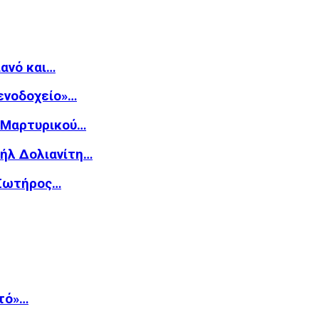
ιανό και…
Ξενοδοχείο»…
υ Μαρτυρικού…
υήλ Δολιανίτη…
 Σωτήρος…
τό»…