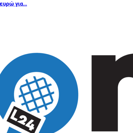
 ευρώ για…