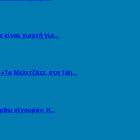
 είναι γιορτή για…
 «Το Μελιτζάzz, στη 14η…
άρθω σίγουρα»: Η…