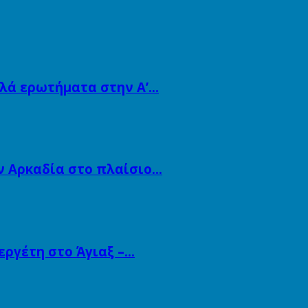
λλά ερωτήματα στην Α’…
ν Αρκαδία στο πλαίσιο…
εργέτη στο Άγιαξ –…