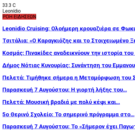
33.3
C
Leonídio
ΡΟΗ ΕΙΔΗΣΕΩΝ
Leonidio Cruising: Ολοήμερη κρουαζιέρα σε Φωκ
Τσιτάλια: «Ο Καραγκιόζης και το Στοιχειωμένο 
Κοσμάς: Πινακίδες αναδεικνύουν την ιστορία το
Δήμος Νότιας Κυνουρίας: Συνάντηση του Εμμανο
Πελετά: Τιμήθηκε σήμερα η Μεταμόρφωση του
Παρασκευή 7 Αυγούστου: Η γιορτή λήξης του…
Πελετά: Μουσική βραδιά με πολύ κέφι και…
5ο Θερινό Σχολείο: Το σημερινό πρόγραμμα στο…
Παρασκευή 7 Αυγούστου: Το «Σήμερον έχει Παγω