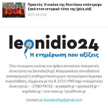
Πραστός: Η εικόνα της Θεοτόκου επέστρεψε
ξανά στον ιστορικό τόπο της (pics,vid)
07/08/2026
Όλα τα κείμενα, εικόνες και άρθρα αποτελούν πνευματική
ιδιοκτησία του [leonidio24.gr]. Απαγορεύεται οποιαδήποτε
αναπαραγωγή ή αναδημοσίευση χωρίς προηγούμενη έγγραφη
συγκατάθεση, σύμφωνα με τον Ν. 2121/1993 περί πνευματικής
ιδιοκτησίας. -- ΣΥΝΕΡΓΑΤΕΣ - arcadia24.gr / spetses24.gr /
argolidatv.gr / one-news.gr / poulithratv.gr
Contact us:
leonidio24gr@gmail.com