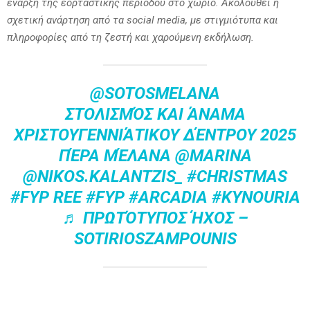
έναρξη της εορταστικής περιόδου στο χωριό. Ακολουθεί η
σχετική ανάρτηση από τα social media, με στιγμιότυπα και
πληροφορίες από τη ζεστή και χαρούμενη εκδήλωση.
@SOTOSMELANA
ΣΤΟΛΙΣΜΌΣ ΚΑΙ ΆΝΑΜΑ
ΧΡΙΣΤΟΥΓΕΝΝΙΆΤΙΚΟΥ ΔΈΝΤΡΟΥ 2025
ΠΈΡΑ ΜΈΛΑΝΑ @MARINA
@NIKOS.KALANTZIS_
#CHRISTMAS
#FYP
REE
#FYP
#ARCADIA
#KYNOURIA
♬ ΠΡΩΤΌΤΥΠΟΣ ΉΧΟΣ –
SOTIRIOSZAMPOUNIS