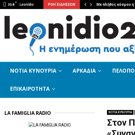
C
κου επέστρεψε ξανά…
Leonídio
ΡΟΗ ΕΙΔΗΣΕΩΝ
Με πλήθος κόσμου η 
30.8
ΝΟΤΙΑ ΚΥΝΟΥΡΙΑ
ΑΡΚΑΔΙΑ
ΠΕΛΟΠ
ΕΠΙΚΑΙΡΟΤΗΤΑ
LA FAMIGLIA RADIO
ΝΟΤΙΑ ΚΥΝΟΥΡΙΑ
Στον 
«Συναν