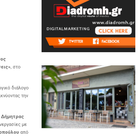
γος
σεις»
, στο
ργικό διάλογο
ικνύοντας την
,
Δήμητρας
νεργασίες με
δοπούλου
από