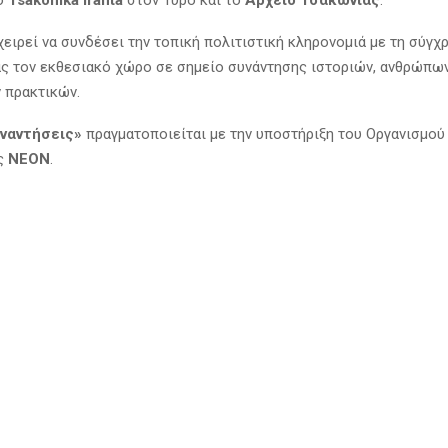
ιο
Tsakonika Ifanta
στον Τυρό και το
Αρχείο Τσακωνιάς
.
ειρεί να συνδέσει την τοπική πολιτιστική κληρονομιά με τη σύγχρ
ς τον εκθεσιακό χώρο σε σημείο συνάντησης ιστοριών, ανθρώπων
 πρακτικών.
ναντήσεις»
πραγματοποιείται με την υποστήριξη του Οργανισμού
ης
ΝΕΟΝ
.