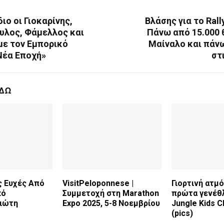
ιο οι Γιοκαρίνης,
Βλάσης για το Rall
λος, Φάμελλος και
Πάνω από 15.000 
με τον Εμπορικό
Μαίναλο και πάνω
Νέα Εποχή»
στ
ΕΔΩ
ς Ευχές Από
VisitPeloponnese |
Γιορτινή ατμ
κό
Συμμετοχή στη Marathon
πρώτα γενέθλ
ιώτη
Expo 2025, 5-8 Νοεμβρίου
Jungle Kids C
(pics)