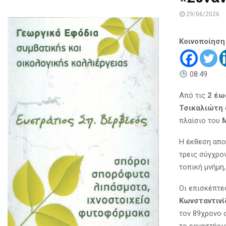
29/06/2026
Κοινοποίηση
08:49
Από τις
2 έω
Τσικαλιώτη
πλαίσιο του
M
Η έκθεση απο
τρεις σύγχρο
τοπική μνήμη
Οι επισκέπτε
Κωνσταντινί
τον 89χρονο 