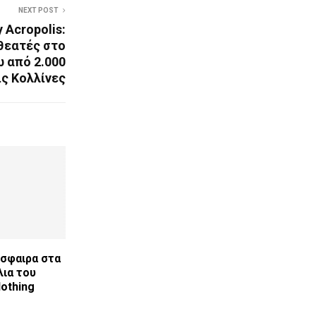
NEXT POST
y Acropolis:
θεατές στο
 από 2.000
ις Κολλίνες
όσφαιρα στα
ια του
lothing