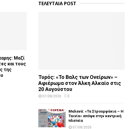
ΤΕΛΕΥΤΑΙΑ POST
αρης: Μαζί
τες και τους
ς της
ου
Τυρός: «Το Βαλς των Ονείρων» –
Αφιέρωμα στον Άλκη Αλκαίο στις
20 Αυγούστου
07/08/2026
0
Μελανά: «Τα Στρουμφάκια – Η
Ταινία» απόψε στην κεντρική
πλατεία
07/08/2026