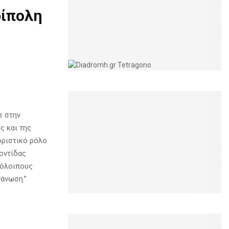
ρίπολη
ε στην
ς και της
οριστικό ρόλο
οντίδας
πόλοιπους
άνωση.”