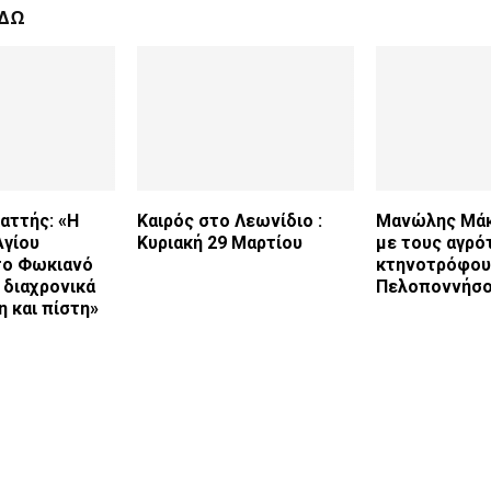
ΕΔΩ
αττής: «Η
Καιρός στο Λεωνίδιο :
Μανώλης Μάκ
Αγίου
Κυριακή 29 Μαρτίου
με τους αγρό
το Φωκιανό
κτηνοτρόφου
 διαχρονικά
Πελοποννήσ
 και πίστη»