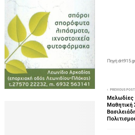
Πηγή:drt915.g
PREVIOUS POST
Μελωδίες 
Μαθητική 
Βασιλειάδ
Πολιτισμού