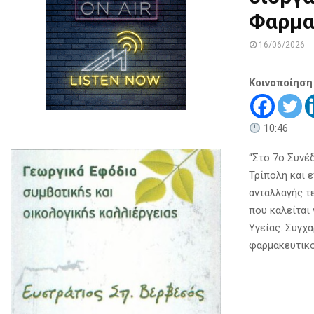
Φαρμα
16/06/2026
Κοινοποίηση
10:46
“Στο 7ο Συνέ
Τρίπολη και 
ανταλλαγής τ
που καλείται
Υγείας. Συγχ
φαρμακευτικο