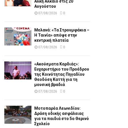
Άλκη Αλκαίο στις 20
Αυγούστου
07/08/2026
0
Μελανά: «Τα Στρουμφάκια –
Η Ταινία» απόψε στην
κεντρική πλατεία
07/08/2026
0
«Ακούσματα Καρδιάς»:
Ευχαριστήριο του Προέδρου
της Κοινότητας Πηγαδίου
Θεοδόση Καττή για τη
μουσική βραδιά
07/08/2026
0
Μοτοπαρέα Λεωνιδίου:
Δράση οδικής ασφάλειας
για τα παιδιά στο 5ο Θερινό
Σχολείο