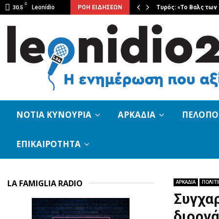
C
υνουρία – Στους…
Leonídio
ΡΟΗ ΕΙΔΗΣΕΩΝ
Τυρός: «Το Βαλς τω
30.5
ΝΟΤΙΑ ΚΥΝΟΥΡΙΑ
ΑΡΚΑΔΙΑ
ΠΕΛΟΠ
ΕΠΙΚΑΙΡΟΤΗΤΑ
LA FAMIGLIA RADIO
ΑΡΚΑΔΙΑ
ΠΟΛΙΤΙ
Συγχαρ
διοργά