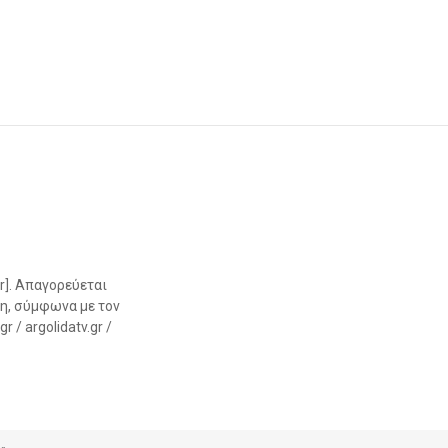
r]. Απαγορεύεται
η, σύμφωνα με τον
 / argolidatv.gr /