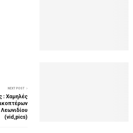
NEXT POST
 : Χαμηλές
λικοπτέρων
 Λεωνιδίου
(vid,pics)