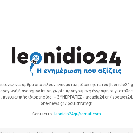
 εικόνες και άρθρα αποτελούν πνευματική ιδιοκτησία του [leonidio24.g
αραγωγή ή αναδημοσίευση χωρίς προηγούμενη έγγραφη συγκατάθεσ
 πνευματικής ιδιοκτησίας. -- ΣΥΝΕΡΓΑΤΕΣ - arcadia24.gr / spetses24.gr
one-news.gr / poulithratv.gr
Contact us:
leonidio24gr@gmail.com