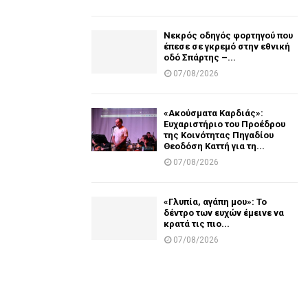
Νεκρός οδηγός φορτηγού που
έπεσε σε γκρεμό στην εθνική
οδό Σπάρτης –...
07/08/2026
«Ακούσματα Καρδιάς»:
Ευχαριστήριο του Προέδρου
της Κοινότητας Πηγαδίου
Θεοδόση Καττή για τη...
07/08/2026
«Γλυπία, αγάπη μου»: Το
δέντρο των ευχών έμεινε να
κρατά τις πιο...
07/08/2026