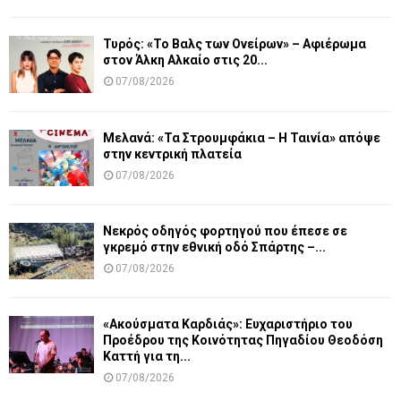
Τυρός: «Το Βαλς των Ονείρων» – Αφιέρωμα
στον Άλκη Αλκαίο στις 20...
07/08/2026
Μελανά: «Τα Στρουμφάκια – Η Ταινία» απόψε
στην κεντρική πλατεία
07/08/2026
Νεκρός οδηγός φορτηγού που έπεσε σε
γκρεμό στην εθνική οδό Σπάρτης –...
07/08/2026
«Ακούσματα Καρδιάς»: Ευχαριστήριο του
Προέδρου της Κοινότητας Πηγαδίου Θεοδόση
Καττή για τη...
07/08/2026