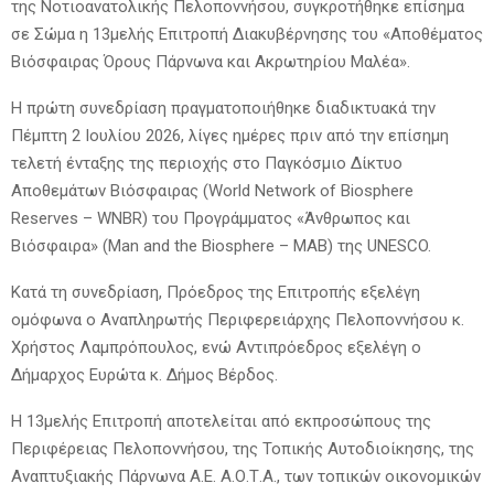
της Νοτιοανατολικής Πελοποννήσου, συγκροτήθηκε επίσημα
σε Σώμα η 13μελής Επιτροπή Διακυβέρνησης του «Αποθέματος
Βιόσφαιρας Όρους Πάρνωνα και Ακρωτηρίου Μαλέα».
Η πρώτη συνεδρίαση πραγματοποιήθηκε διαδικτυακά την
Πέμπτη 2 Ιουλίου 2026, λίγες ημέρες πριν από την επίσημη
τελετή ένταξης της περιοχής στο Παγκόσμιο Δίκτυο
Αποθεμάτων Βιόσφαιρας (World Network of Biosphere
Reserves – WNBR) του Προγράμματος «Άνθρωπος και
Βιόσφαιρα» (Man and the Biosphere – MAB) της UNESCO.
Κατά τη συνεδρίαση, Πρόεδρος της Επιτροπής εξελέγη
ομόφωνα ο Αναπληρωτής Περιφερειάρχης Πελοποννήσου κ.
Χρήστος Λαμπρόπουλος, ενώ Αντιπρόεδρος εξελέγη ο
Δήμαρχος Ευρώτα κ. Δήμος Βέρδος.
Η 13μελής Επιτροπή αποτελείται από εκπροσώπους της
Περιφέρειας Πελοποννήσου, της Τοπικής Αυτοδιοίκησης, της
Αναπτυξιακής Πάρνωνα Α.Ε. Α.Ο.Τ.Α., των τοπικών οικονομικών