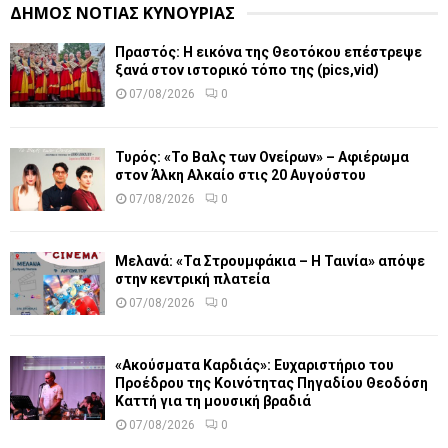
ΔΗΜΟΣ ΝΟΤΙΑΣ ΚΥΝΟΥΡΙΑΣ
Πραστός: Η εικόνα της Θεοτόκου επέστρεψε
ξανά στον ιστορικό τόπο της (pics,vid)
07/08/2026
0
Τυρός: «Το Βαλς των Ονείρων» – Αφιέρωμα
στον Άλκη Αλκαίο στις 20 Αυγούστου
07/08/2026
0
Μελανά: «Τα Στρουμφάκια – Η Ταινία» απόψε
στην κεντρική πλατεία
07/08/2026
0
«Ακούσματα Καρδιάς»: Ευχαριστήριο του
Προέδρου της Κοινότητας Πηγαδίου Θεοδόση
Καττή για τη μουσική βραδιά
07/08/2026
0