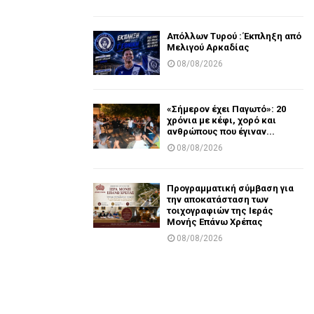
Απόλλων Τυρού : Έκπληξη από
Μελιγού Αρκαδίας
08/08/2026
«Σήμερον έχει Παγωτό»: 20
χρόνια με κέφι, χορό και
ανθρώπους που έγιναν...
08/08/2026
Προγραμματική σύμβαση για
την αποκατάσταση των
τοιχογραφιών της Ιεράς
Μονής Επάνω Χρέπας
08/08/2026