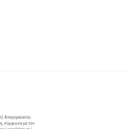
r]. Απαγορεύεται
η, σύμφωνα με τον