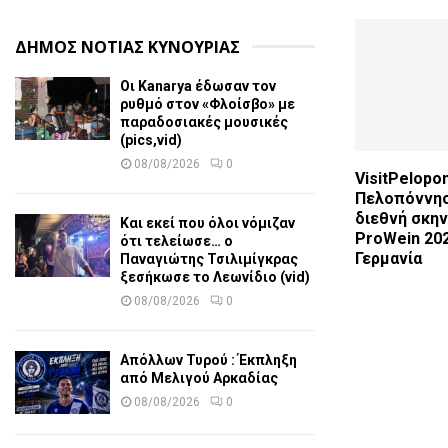
ΔΗΜΟΣ ΝΟΤΙΑΣ ΚΥΝΟΥΡΙΑΣ
Οι Kanarya έδωσαν τον
ρυθμό στον «Φλοίσβο» με
παραδοσιακές μουσικές
(pics,vid)
08/08/2026
0
VisitPelopo
Πελοπόννησ
διεθνή σκην
Και εκεί που όλοι νόμιζαν
ProWein 20
ότι τελείωσε… ο
Γερμανία
Παναγιώτης Τσιλιμίγκρας
ξεσήκωσε το Λεωνίδιο (vid)
08/08/2026
0
Απόλλων Τυρού : Έκπληξη
από Μελιγού Αρκαδίας
08/08/2026
0