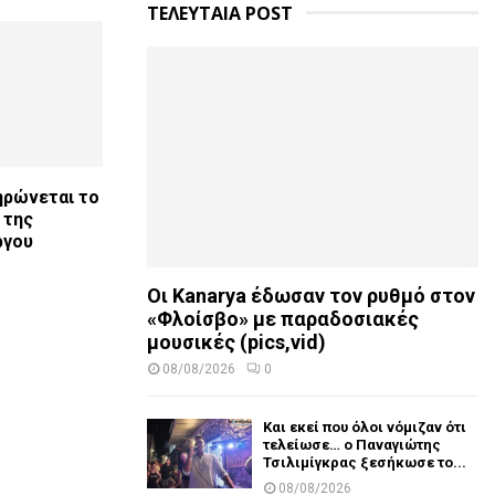
ΤΕΛΕΥΤΑΙΑ POST
ηρώνεται το
 της
ργου
Οι Kanarya έδωσαν τον ρυθμό στον
«Φλοίσβο» με παραδοσιακές
μουσικές (pics,vid)
08/08/2026
0
Και εκεί που όλοι νόμιζαν ότι
τελείωσε… ο Παναγιώτης
Τσιλιμίγκρας ξεσήκωσε το...
08/08/2026