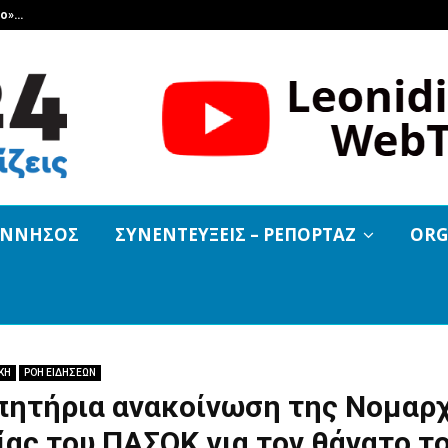
βο»…
Και εκεί που όλοι νόμιζαν ότι τελ
ΟΝΝΗΣΟΣ
ΣΥΝΕΝΤΕΥΞΕΙΣ – ΡΕΠΟΡΤΑΖ
ORG
ΚΗ
ΡΟΗ ΕΙΔΗΣΕΩΝ
πητήρια ανακοίνωση της Νομαρ
ας του ΠΑΣΟΚ για τον θάνατο τ