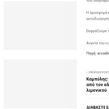
που αναγνωρί
Η προσφορά κ
αυτοδιοίκηση
Εκφράζουμε τ
Αιωνία του η 
Πηγή: arcadi
PREVIOUS POST
Καμπύλης:
από τον α
λιμενικού
ΔΙΑΒΑΣΤΕ 