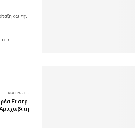
άταξη και την
 του.
NEXT POST
ρέα Ευστρ.
Αραχωβίτη