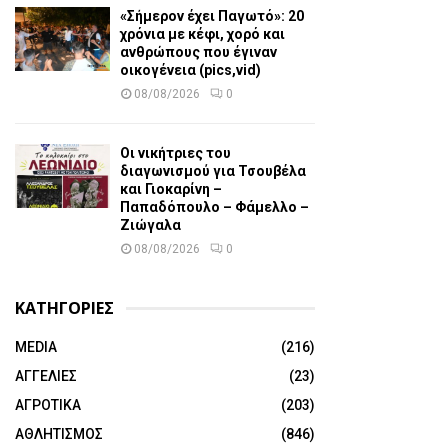
«Σήμερον έχει Παγωτό»: 20
χρόνια με κέφι, χορό και
ανθρώπους που έγιναν
οικογένεια (pics,vid)
08/08/2026
0
Οι νικήτριες του
διαγωνισμού για Τσουβέλα
και Γιοκαρίνη –
Παπαδόπουλο – Φάμελλο –
Ζιώγαλα
08/08/2026
0
ΚΑΤΗΓΟΡΙΕΣ
MEDIA
(216)
ΑΓΓΕΛΙΕΣ
(23)
ΑΓΡΟΤΙΚΑ
(203)
ΑΘΛΗΤΙΣΜΟΣ
(846)