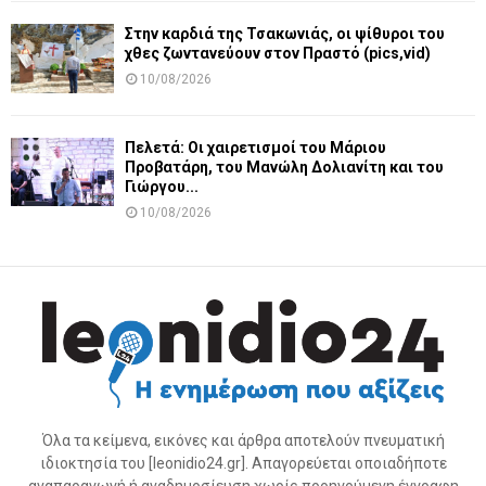
Στην καρδιά της Τσακωνιάς, οι ψίθυροι του
χθες ζωντανεύουν στον Πραστό (pics,vid)
10/08/2026
Πελετά: Οι χαιρετισμοί του Μάριου
Προβατάρη, του Μανώλη Δολιανίτη και του
Γιώργου...
10/08/2026
Όλα τα κείμενα, εικόνες και άρθρα αποτελούν πνευματική
ιδιοκτησία του [leonidio24.gr]. Απαγορεύεται οποιαδήποτε
αναπαραγωγή ή αναδημοσίευση χωρίς προηγούμενη έγγραφη