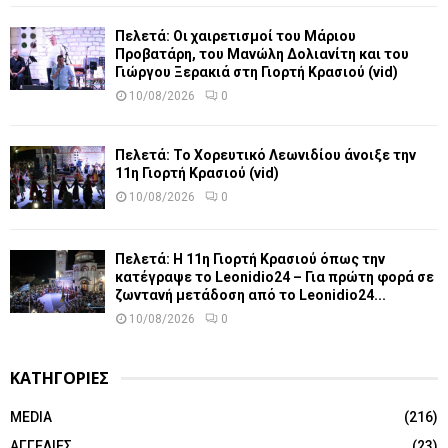
Πελετά: Οι χαιρετισμοί του Μάριου
Προβατάρη, του Μανώλη Δολιανίτη και του
Γιώργου Ξερακιά στη Γιορτή Κρασιού (vid)
10/08/2026
0
Πελετά: Το Χορευτικό Λεωνιδίου άνοιξε την
11η Γιορτή Κρασιού (vid)
10/08/2026
0
Πελετά: Η 11η Γιορτή Κρασιού όπως την
κατέγραψε το Leonidio24 – Για πρώτη φορά σε
ζωντανή μετάδοση από το Leonidio24...
10/08/2026
0
ΚΑΤΗΓΟΡΙΕΣ
MEDIA
(216)
ΑΓΓΕΛΙΕΣ
(23)