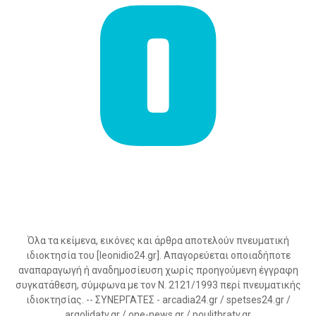
Όλα τα κείμενα, εικόνες και άρθρα αποτελούν πνευματική
ιδιοκτησία του [leonidio24.gr]. Απαγορεύεται οποιαδήποτε
αναπαραγωγή ή αναδημοσίευση χωρίς προηγούμενη έγγραφη
συγκατάθεση, σύμφωνα με τον Ν. 2121/1993 περί πνευματικής
ιδιοκτησίας. -- ΣΥΝΕΡΓΑΤΕΣ - arcadia24.gr / spetses24.gr /
argolidatv.gr / one-news.gr / poulithratv.gr