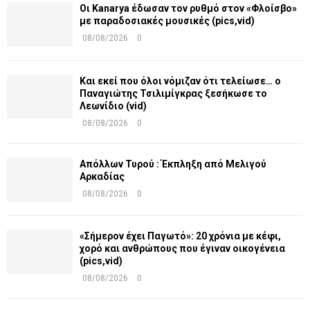
Οι Kanarya έδωσαν τον ρυθμό στον «Φλοίσβο»
με παραδοσιακές μουσικές (pics,vid)
08/08/2026
0
Και εκεί που όλοι νόμιζαν ότι τελείωσε… ο
Παναγιώτης Τσιλιμίγκρας ξεσήκωσε το
Λεωνίδιο (vid)
08/08/2026
0
Απόλλων Τυρού : Έκπληξη από Μελιγού
Αρκαδίας
08/08/2026
0
«Σήμερον έχει Παγωτό»: 20 χρόνια με κέφι,
χορό και ανθρώπους που έγιναν οικογένεια
(pics,vid)
08/08/2026
0