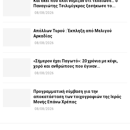
Και εκεί που όλοι νόμιζαν ότι τελείωσε… ο
Παναγιώτης Τσιλιμίγκρας ξεσήκωσε το...
08/08/2026
Απόλλων Τυρού : Έκπληξη από Μελιγού
Αρκαδίας
08/08/2026
«Σήμερον έχει Παγωτό»: 20 χρόνια με κέφι,
χορό και ανθρώπους που έγιναν...
08/08/2026
Προγραμματική σύμβαση για την
αποκατάσταση των τοιχογραφιών της Ιεράς
Μονής Επάνω Χρέπας
08/08/2026