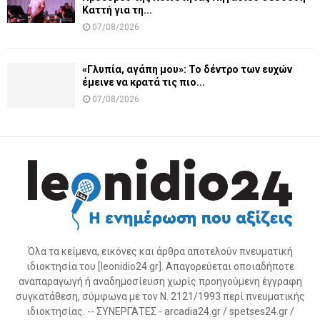
Καττή για τη...
07/08/2026
«Γλυπία, αγάπη μου»: Το δέντρο των ευχών
έμεινε να κρατά τις πιο...
07/08/2026
Όλα τα κείμενα, εικόνες και άρθρα αποτελούν πνευματική
ιδιοκτησία του [leonidio24.gr]. Απαγορεύεται οποιαδήποτε
αναπαραγωγή ή αναδημοσίευση χωρίς προηγούμενη έγγραφη
συγκατάθεση, σύμφωνα με τον Ν. 2121/1993 περί πνευματικής
ιδιοκτησίας. -- ΣΥΝΕΡΓΑΤΕΣ - arcadia24.gr / spetses24.gr /