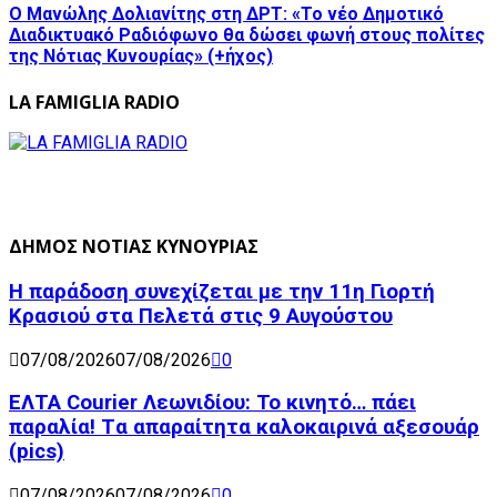
Ο Μανώλης Δολιανίτης στη ΔΡΤ: «Το νέο Δημοτικό
Διαδικτυακό Ραδιόφωνο θα δώσει φωνή στους πολίτες
της Νότιας Κυνουρίας» (+ήχος)
LA FAMIGLIA RADIO
ΔΗΜΟΣ ΝΟΤΙΑΣ ΚΥΝΟΥΡΙΑΣ
Η παράδοση συνεχίζεται με την 11η Γιορτή
Κρασιού στα Πελετά στις 9 Αυγούστου
07/08/2026
07/08/2026
0
ΕΛΤΑ Courier Λεωνιδίου: Το κινητό… πάει
παραλία! Tα απαραίτητα καλοκαιρινά αξεσουάρ
(pics)
07/08/2026
07/08/2026
0