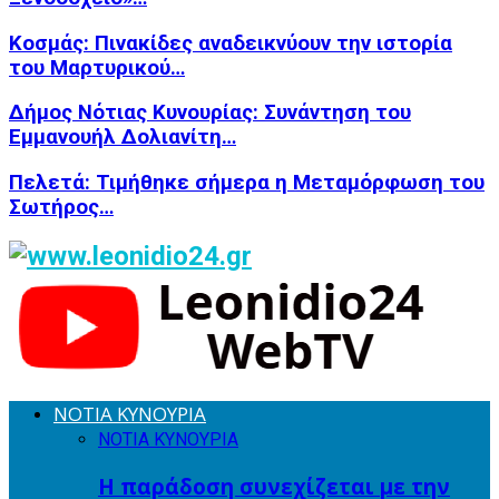
Κοσμάς: Πινακίδες αναδεικνύουν την ιστορία
του Μαρτυρικού…
Δήμος Νότιας Κυνουρίας: Συνάντηση του
Εμμανουήλ Δολιανίτη…
Πελετά: Τιμήθηκε σήμερα η Μεταμόρφωση του
Σωτήρος…
ΝΟΤΙΑ ΚΥΝΟΥΡΙΑ
ΝΟΤΙΑ ΚΥΝΟΥΡΙΑ
Η παράδοση συνεχίζεται με την