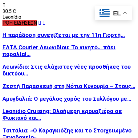
30.5
C
EL
Leonídio
ΡΟΗ ΕΙΔΗΣΕΩΝ
Η παράδοση συνεχίζεται με την 11η Γιορτή…
ΕΛΤΑ Courier Λεωνιδίου: Το κινητό… πάει
παραλία!…
Λεωνίδιο: Στις ελάχιστες νέες προσθήκες του
δικτύου…
Ζεστή Παρασκευή στη Νότια Κυνουρία – Στους…
Αμυγδαλιά: Ο μεγάλος χορός του Συλλόγου με…
Leonidio Cruising: Ολοήμερη κρουαζιέρα σε
Φωκιανό και…
Τσιτάλια: «Ο Καραγκιόζης και το Στοιχειωμένο
Ξενοδοχείο»…