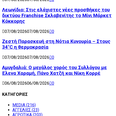
Λεωνίδιο: Στις ελάχιστες νέες προσθήκες του
δικτύου Franchise Σκλαβενίτης το Μίνι Μάρκετ
Κόκκορης
07/08/2026
07/08/2026
0
Ζεστή Παρασκευή στη Νότια Κυνουρία – Στους
34°C η θερμοκρασία
07/08/2026
07/08/2026
0
Αμυγδαλιά: Ο μεγάλος χορός του Συλλόγου με
Έλενα Χαραμή, Πάνο Χατζή και Νίκη Κορρέ
06/08/2026
06/08/2026
0
ΚΑΤΗΓΟΡΙΕΣ
MEDIA
(216)
ΑΓΓΕΛΙΕΣ
(23)
ΑΓΡΟΤΙΚΑ
(203)