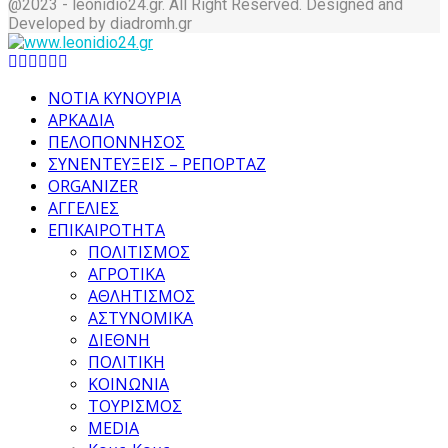
@2023 - leonidio24.gr. All Right Reserved. Designed and
Developed by diadromh.gr
Facebook
Twitter
Instagram
Pinterest
Tumblr
Youtube
ΝΟΤΙΑ ΚΥΝΟΥΡΙΑ
ΑΡΚΑΔΙΑ
ΠΕΛΟΠΟΝΝΗΣΟΣ
ΣΥΝΕΝΤΕΥΞΕΙΣ – ΡΕΠΟΡΤΑΖ
ORGANIZER
ΑΓΓΕΛΙΕΣ
ΕΠΙΚΑΙΡΟΤΗΤΑ
ΠΟΛΙΤΙΣΜΟΣ
ΑΓΡΟΤΙΚΑ
ΑΘΛΗΤΙΣΜΟΣ
ΑΣΤΥΝΟΜΙΚΑ
ΔΙΕΘΝΗ
ΠΟΛΙΤΙΚΗ
ΚΟΙΝΩΝΙΑ
ΤΟΥΡΙΣΜΟΣ
MEDIA