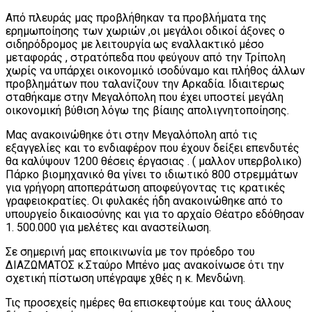
Από πλευράς μας προβλήθηκαν τα προβλήματα της
ερημωποίησης των χωριών ,οι μεγάλοι οδικοί άξονες ο
σιδηρόδρομος με λειτουργία ως εναλλακτικό μέσο
μεταφοράς , στρατόπεδα που φεύγουν από την Τρίπολη
χωρίς να υπάρχει οικονομικό ισοδύναμο και πλήθος άλλων
προβλημάτων που ταλανίζουν την Αρκαδία. Ιδιαιτερως
σταθήκαμε στην Μεγαλόπολη που έχει υποστεί μεγάλη
οικονομική βύθιση λόγω της βίαιης απολιγνητοποίησης.
Μας ανακοινώθηκε ότι στην Μεγαλόπολη από τις
εξαγγελίες και το ενδιαφέρον που έχουν δείξει επενδυτές
θα καλύψουν 1200 θέσεις έργασιας . ( μαλλον υπερβολικο)
Πάρκο βιομηχανικό θα γίνει το ιδιωτικό 800 στρεμμάτων
για γρήγορη αποπεράτωση αποφεύγοντας τις κρατικές
γραφειοκρατίες. Οι φυλακές ήδη ανακοινώθηκε από το
υπουργείο δικαιοσύνης και για το αρχαίο Θέατρο εδόθησαν
1. 500.000 για μελέτες και αναστείλωση.
Σε σημερινή μας εποικινωνία με τον πρόεδρο του
ΔΙΑΖΩΜΑΤΟΣ κ.Σταύρο Μπένο μας ανακοίνωσε ότι την
σχετική πίστωση υπέγραψε χθές η κ. Μενδώνη.
Τις προσεχείς ημέρες θα επισκεφτούμε και τους άλλους