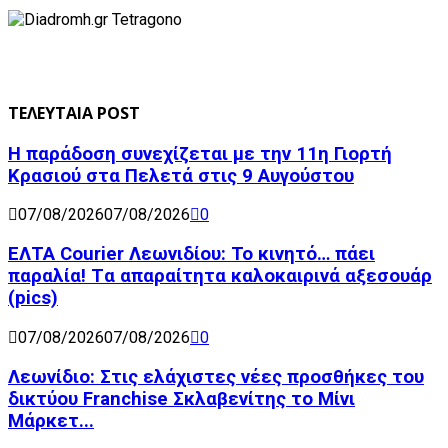
ΤΕΛΕΥΤΑΙΑ POST
Η παράδοση συνεχίζεται με την 11η Γιορτή
Κρασιού στα Πελετά στις 9 Αυγούστου
07/08/2026
07/08/2026
0
ΕΛΤΑ Courier Λεωνιδίου: Το κινητό… πάει
παραλία! Tα απαραίτητα καλοκαιρινά αξεσουάρ
(pics)
07/08/2026
07/08/2026
0
Λεωνίδιο: Στις ελάχιστες νέες προσθήκες του
δικτύου Franchise Σκλαβενίτης το Μίνι
Μάρκετ...