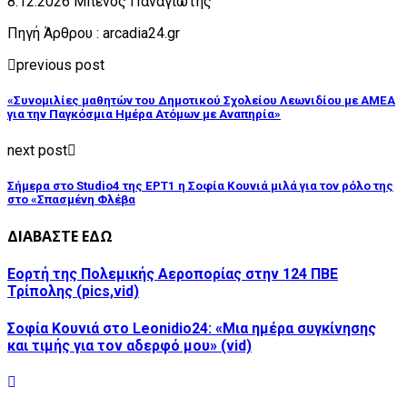
8.12.2026 Μπένος Παναγιώτης
Πηγή Άρθρου : arcadia24.gr
previous post
«Συνομιλίες μαθητών του Δημοτικού Σχολείου Λεωνιδίου με ΑΜΕΑ
για την Παγκόσμια Ημέρα Ατόμων με Αναπηρία»
next post
Σήμερα στο Studio4 της ΕΡΤ1 η Σοφία Κουνιά μιλά για τον ρόλο της
στο «Σπασμένη Φλέβα
ΔΙΑΒΑΣΤΕ ΕΔΩ
Εορτή της Πολεμικής Αεροπορίας στην 124 ΠΒΕ
Τρίπολης (pics,vid)
Σοφία Κουνιά στο Leonidio24: «Μια ημέρα συγκίνησης
και τιμής για τον αδερφό μου» (vid)