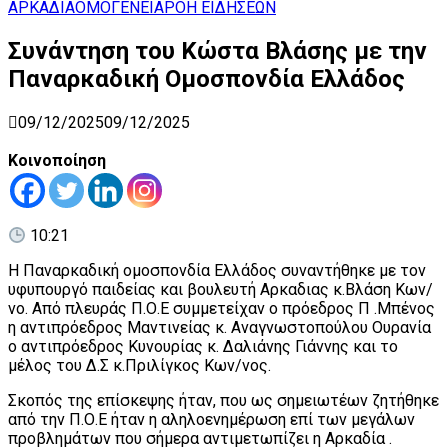
Search
for:
ΑΡΚΑΔΙΑ
ΟΜΟΓΕΝΕΙΑ
ΡΟΗ ΕΙΔΗΣΕΩΝ
Συνάντηση του Κώστα Βλάσης με την
Παναρκαδική Ομοσπονδία Ελλάδος
09/12/2025
09/12/2025
Κοινοποίηση
10:21
Η Παναρκαδική ομοσπονδία Ελλάδος συναντήθηκε με τον
υφυπουργό παιδείας και βουλευτή Αρκαδιας κ.Βλάση Κων/
νο. Από πλευράς Π.Ο.Ε συμμετείχαν ο πρόεδρος Π .Μπένος
η αντιπρόεδρος Μαντινείας κ. Αναγνωστοπούλου Ουρανία
ο αντιπρόεδρος Κυνουρίας κ. Δαλιάνης Γιάννης και το
μέλος του Δ.Σ κ.Πριλίγκος Κων/νος.
Σκοπός της επίσκεψης ήταν, που ως σημειωτέων ζητήθηκε
από την Π.Ο.Ε ήταν η αληλοενημέρωση επί των μεγάλων
προβλημάτων που σήμερα αντιμετωπίζει η Αρκαδία .