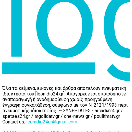
Όλα τα κείμενα, εικόνες και άρθρα αποτελούν πνευματική
ιδιοκτησία του [leonidio24.gr]. Απαγορεύεται οποιαδήποτε
αναπαραγωγή ή αναδημοσίευση χωρίς προηγούμενη
έγγραφη συγκατάθεση, σύμφωνα με τον Ν. 2121/1993 περί
πνευματικής ιδιοκτησίας. -- ΣΥΝΕΡΓΑΤΕΣ - arcadia24.gr /
spetses24.gr / argolidatv.gr / one-news.gr / poulithratv.gr
Contact us:
leonidio24gr@gmail.com