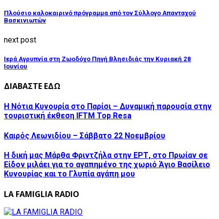
Πλούσιο καλοκαιρινό πρόγραμμα από τον Σύλλογο Απανταχού
Βασκινιωτών
next post
Ιερά Αγρυπνία στη Ζωοδόχο Πηγή Βλησιδιάς την Κυριακή 28
Ιουνίου
ΔΙΑΒΑΣΤΕ ΕΔΩ
Η Νότια Κυνουρία στο Παρίσι – Δυναμική παρουσία στην
τουριστική έκθεση IFTM Top Resa
Καιρός Λεωνιδίου – Σάββατο 22 Νοεμβρίου
Η δική μας Μάρθα Φριντζήλα στην ΕΡΤ, στο Πρωίαν σε
Είδον μιλάει για το αγαπημένο της χωριό Άγιο Βασίλειο
Κυνουρίας και το Γλυπία αγάπη μου
LA FAMIGLIA RADIO