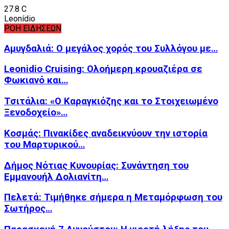
27.8
C
Leonídio
ΡΟΗ ΕΙΔΗΣΕΩΝ
Αμυγδαλιά: Ο μεγάλος χορός του Συλλόγου με…
Leonidio Cruising: Ολοήμερη κρουαζιέρα σε
Φωκιανό και…
Τσιτάλια: «Ο Καραγκιόζης και το Στοιχειωμένο
Ξενοδοχείο»…
Κοσμάς: Πινακίδες αναδεικνύουν την ιστορία
του Μαρτυρικού…
Δήμος Νότιας Κυνουρίας: Συνάντηση του
Εμμανουήλ Δολιανίτη…
Πελετά: Τιμήθηκε σήμερα η Μεταμόρφωση του
Σωτήρος…