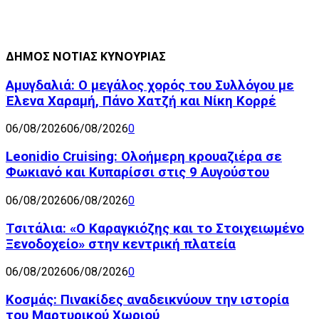
ΔΗΜΟΣ ΝΟΤΙΑΣ ΚΥΝΟΥΡΙΑΣ
Αμυγδαλιά: Ο μεγάλος χορός του Συλλόγου με
Έλενα Χαραμή, Πάνο Χατζή και Νίκη Κορρέ
06/08/2026
06/08/2026
0
Leonidio Cruising: Ολοήμερη κρουαζιέρα σε
Φωκιανό και Κυπαρίσσι στις 9 Αυγούστου
06/08/2026
06/08/2026
0
Τσιτάλια: «Ο Καραγκιόζης και το Στοιχειωμένο
Ξενοδοχείο» στην κεντρική πλατεία
06/08/2026
06/08/2026
0
Κοσμάς: Πινακίδες αναδεικνύουν την ιστορία
του Μαρτυρικού Χωριού