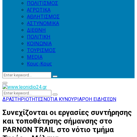
ΠΟΛΙΤΙΣΜΟΣ
ΑΓΡΟΤΙΚΑ
ΑΘΛΗΤΙΣΜΟΣ
ΑΣΤΥΝΟΜΙΚΑ
ΔΙΕΘΝΗ
ΠΟΛΙΤΙΚΗ
ΚΟΙΝΩΝΙΑ
ΤΟΥΡΙΣΜΟΣ
MEDIA
Κους-Κους
Search
Search
for:
Primary
Menu
Search
Search
for:
ΔΡΑΣΤΗΡΙΟΤΗΤΕΣ
ΝΟΤΙΑ ΚΥΝΟΥΡΙΑ
ΡΟΗ ΕΙΔΗΣΕΩΝ
Συνεχίζονται οι εργασίες συντήρησης
και τοποθέτησης σήμανσης στο
PARNON TRAIL στο νότιο τμήμα