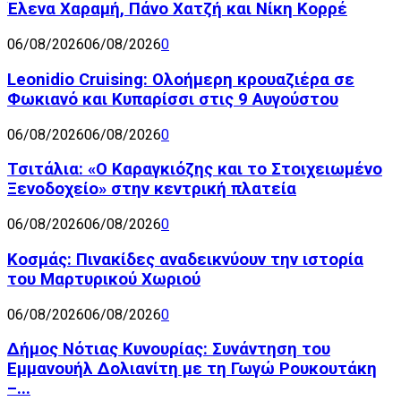
Έλενα Χαραμή, Πάνο Χατζή και Νίκη Κορρέ
06/08/2026
06/08/2026
0
Leonidio Cruising: Ολοήμερη κρουαζιέρα σε
Φωκιανό και Κυπαρίσσι στις 9 Αυγούστου
06/08/2026
06/08/2026
0
Τσιτάλια: «Ο Καραγκιόζης και το Στοιχειωμένο
Ξενοδοχείο» στην κεντρική πλατεία
06/08/2026
06/08/2026
0
Κοσμάς: Πινακίδες αναδεικνύουν την ιστορία
του Μαρτυρικού Χωριού
06/08/2026
06/08/2026
0
Δήμος Νότιας Κυνουρίας: Συνάντηση του
Εμμανουήλ Δολιανίτη με τη Γωγώ Ρουκουτάκη
–...