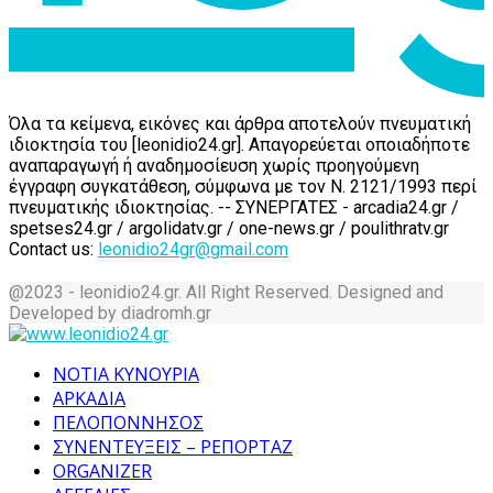
Όλα τα κείμενα, εικόνες και άρθρα αποτελούν πνευματική
ιδιοκτησία του [leonidio24.gr]. Απαγορεύεται οποιαδήποτε
αναπαραγωγή ή αναδημοσίευση χωρίς προηγούμενη
έγγραφη συγκατάθεση, σύμφωνα με τον Ν. 2121/1993 περί
πνευματικής ιδιοκτησίας. -- ΣΥΝΕΡΓΑΤΕΣ - arcadia24.gr /
spetses24.gr / argolidatv.gr / one-news.gr / poulithratv.gr
Contact us:
leonidio24gr@gmail.com
@2023 - leonidio24.gr. All Right Reserved. Designed and
Developed by diadromh.gr
Facebook
Twitter
Instagram
Pinterest
Tumblr
Youtube
ΝΟΤΙΑ ΚΥΝΟΥΡΙΑ
ΑΡΚΑΔΙΑ
ΠΕΛΟΠΟΝΝΗΣΟΣ
ΣΥΝΕΝΤΕΥΞΕΙΣ – ΡΕΠΟΡΤΑΖ
ORGANIZER